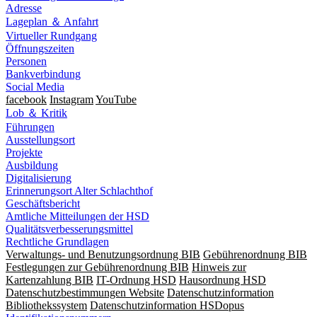
Adresse
Lageplan ＆ Anfahrt
Virtueller Rundgang
Öffnungszeiten
Personen
Bankverbindung
Social Media
facebook
Instagram
YouTube
Lob ＆ Kritik
Führungen
Ausstellungsort
Projekte
Ausbildung
Digitalisierung
Erinnerungsort Alter Schlachthof
Geschäftsbericht
Amtliche Mitteilungen der HSD
Qualitätsverbesserungsmittel
Rechtliche Grundlagen
Verwaltungs- und Benutzungsordnung BIB
Gebührenordnung BIB
Festlegungen zur Gebührenordnung BIB
Hinweis zur
Kartenzahlung BIB
IT-Ordnung HSD
Hausordnung HSD
Datenschutzbestimmungen Website
Datenschutzinformation
Bibliothekssystem
Datenschutzinformation HSDopus