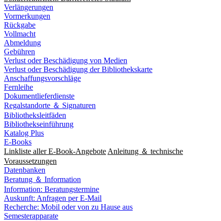
Verlängerungen
Vormerkungen
Rückgabe
Vollmacht
Abmeldung
Gebühren
Verlust oder Beschädigung von Medien
Verlust oder Beschädigung der Bibliothekskarte
Anschaffungsvorschläge
Fernleihe
Dokumentlieferdienste
Regalstandorte ＆ Signaturen
Bibliotheksleitfäden
Bibliothekseinführung
Katalog Plus
E-Books
Linkliste aller E-Book-Angebote
Anleitung ＆ technische
Voraussetzungen
Datenbanken
Beratung ＆ Information
Information: Beratungstermine
Auskunft: Anfragen per E-Mail
Recherche: Mobil oder von zu Hause aus
Semesterapparate