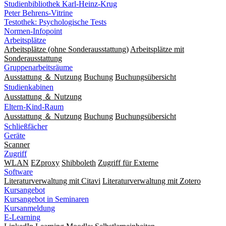
Studienbibliothek Karl-Heinz-Krug
Peter Behrens-Vitrine
Testothek: Psychologische Tests
Normen-Infopoint
Arbeitsplätze
Arbeitsplätze (ohne Sonderausstattung)
Arbeitsplätze mit
Sonderausstattung
Gruppenarbeitsräume
Ausstattung ＆ Nutzung
Buchung
Buchungsübersicht
Studienkabinen
Ausstattung ＆ Nutzung
Eltern-Kind-Raum
Ausstattung ＆ Nutzung
Buchung
Buchungsübersicht
Schließfächer
Geräte
Scanner
Zugriff
WLAN
EZproxy
Shibboleth
Zugriff für Externe
Software
Literaturverwaltung mit Citavi
Literaturverwaltung mit Zotero
Kursangebot
Kursangebot in Seminaren
Kursanmeldung
E-Learning