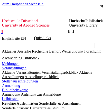
Zum Hauptinhalt wechseln
?!
Hochschule
Hochschule Düsseldorf
Hochschulbibliothek
Düsseldorf
University of Applied Sciences
University Library
BIB

Quicklinks
English site
EN
Aktuelles
Ausleihe
Recherche
Lernort
Weiterbildung
Forschung
Archivierung
Bibliothek
Meldungen
Veranstaltungen
Aktuelle Veranstaltungen
Veranstaltungsrückblick
Aktuelle
Ausstellungen
Ausstellungsrückblick
Stellenausschreibungen
Anmeldung
Bibliothekskonto
Anmeldung
Anleitung zur Anmeldung
Leihfristen
Reguläre Ausleihfristen
Sonderfälle ＆ Ausnahmen
Sonderleihfristen: Barrierefreies Studium