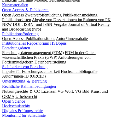
LinkedIn Learning
Moodle: Selbstlerneinheiten
Kursmaterialien
Open Access ＆ Publizieren
Open Access
Zweitveröffentlichung
Publikationsmeldung
Publikationslisten
Abgabe von Dissertationen im Rahmen von PK
NRW
DOI-, ISBN- und ISSN-Vergabe
Journal of Virtual Reality
and Broadcasting (jvrb)
Publikationsförderung
Open-Access-Publikationsfonds
Autor*innenrabatte
Institutionelles Repositorium HSDopus
Forschungsdaten
Forschungsdatenmanagement (FDM)
FDM in der Guten
wissenschaftlichen Praxis (GWP)
Anforderungen von
Fördermittelgebern
Datenbereitstellung
Sichtbarkeit von Forschung
Impulse für Forschungssichtbarkeit
Hochschulbibliografie
Autor*innen-ID (ORCID)
Unterstützung ＆ Beratung
Rechtliche Rahmenbedingungen
Nutzungsrechte ＆ CC-Lizenzen
VG Wort, VG Bild-Kunst und
GEMA
Urheberrecht
Open Science
Hochschularchiv
Digitales Prüfungsarchiv
Monitoring für Schädlinge