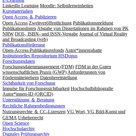
E-Learning
LinkedIn Learning
Moodle: Selbstlerneinheiten
Kursmaterialien
Open Access ＆ Publizieren
Open Access
Zweitveröffentlichung
Publikationsmeldung
Publikationslisten
Abgabe von Dissertationen im Rahmen von PK
NRW
DOI-, ISBN- und ISSN-Vergabe
Journal of Virtual Reality
and Broadcasting (jvrb)
Publikationsförderung
Open-Access-Publikationsfonds
Autor*innenrabatte
Institutionelles Repositorium HSDopus
Forschungsdaten
Forschungsdatenmanagement (FDM)
FDM in der Guten
wissenschaftlichen Praxis (GWP)
Anforderungen von
Fördermittelgebern
Datenbereitstellung
Sichtbarkeit von Forschung
Impulse für Forschungssichtbarkeit
Hochschulbibliografie
Autor*innen-ID (ORCID)
Unterstützung ＆ Beratung
Rechtliche Rahmenbedingungen
Nutzungsrechte ＆ CC-Lizenzen
VG Wort, VG Bild-Kunst und
GEMA
Urheberrecht
Open Science
Hochschularchiv
Digitales Prüfungsarchiv