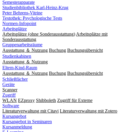
Semesterapparate
Studienbibliothek Karl-Heinz-Krug
Peter Behrens-Vitrine
Testothek: Psychologische Tests
Normen-Infopoint
Arbeitsplätze
Arbeitsplätze (ohne Sonderausstattung)
Arbeitsplätze mit
Sonderausstattung
Gruppenarbeitsräume
Ausstattung ＆ Nutzung
Buchung
Buchungsübersicht
Studienkabinen
Ausstattung ＆ Nutzung
Eltern-Kind-Raum
Ausstattung ＆ Nutzung
Buchung
Buchungsübersicht
Schließfächer
Geräte
Scanner
Zugriff
WLAN
EZproxy
Shibboleth
Zugriff für Externe
Software
Literaturverwaltung mit Citavi
Literaturverwaltung mit Zotero
Kursangebot
Kursangebot in Seminaren
Kursanmeldung