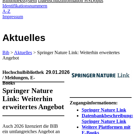
Bibliothekssystem
Datenschutzinformation HSDopus
Identifikationsnummern
A-Z
Impressum
Aktuelles
Bib
>
Aktuelles
> Springer Nature Link: Weiterhin erweitertes
Angebot
Hochschulbibliothek
29.01.2026
/ Meldungen, E-
Books
Springer Nature
​
Link: Weiterhin
Zugangsinformationen:
erweitertes Angebot
Springer Nature Link
Datenbankbeschreibung:
Springer Nature Link​
​Auch 2026 lizenziert die BIB
Weitere Plattformen mit
ein umfangreiches Angebot an
E-Books