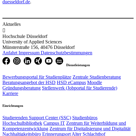
duesseldorf.de
.
Aktuelles

Hochschule Düsseldorf
University of Applied Sciences
Münsterstraße 156, 40476 Düsseldorf
Anfahrt
Impressum
Datenschutzbestimmungen
Dienstleistungen
Bewerbungsportal für Studienplätze
Zentrale Studienberatung
Beratungsangebot der HSD
HSD eCampus
Moodle
Gründungsberatung
Stellenwerk (Jobportal für Studierende)
Karriere
Einrichtungen
Studierenden Support Center (SSC)
Studienbüros
Hochschulbibliothek
Campus IT
Zentrum für Weiterbildung und
Kompetenzentwicklung
Zentrum für Digitalisierung und Digitalität
Nachhaltigkeitsbüro
Erinnerungsort Alter Schlachthof