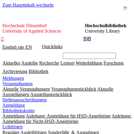
Zum Hauptinhalt wechseln
?!
Hochschule
Hochschule Düsseldorf
Hochschulbibliothek
Düsseldorf
University of Applied Sciences
University Library
BIB

Quicklinks
English site
EN
Aktuelles
Ausleihe
Recherche
Lernort
Weiterbildung
Forschung
Archivierung
Bibliothek
Meldungen
Veranstaltungen
Aktuelle Veranstaltungen
Veranstaltungsrückblick
Aktuelle
Ausstellungen
Ausstellungsrückblick
Stellenausschreibungen
Anmeldung
Bibliothekskonto
Anmeldung
Anleitung: Anmeldung für HSD-Angehörige
Anleitung:
Anmeldung für Nicht-HSD-Angehörige
Leihfristen
Reguläre Ausleihfristen
Sonderfälle ＆ Ausnahmen