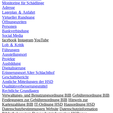
Monitoring für Schädlinge
Adresse
Lageplan ＆ Anfahrt
Virtueller Rundgang
Öffnungszeiten
Personen
Bankverbindung
Social Media
facebook
Instagram
YouTube
Lob ＆ Kritik
Führungen
Ausstellungsort
Projekte
Ausbildung
Digitalisierung
Erinnerungsort Alter Schlachthof
Geschäftsbericht
Amtliche Mitteilungen der HSD
Qualitätsverbesserungsmittel
Rechtliche Grundlagen
Verwaltungs- und Benutzungsordnung BIB
Gebührenordnung BIB
Festlegungen zur Gebührenordnung BIB
Hinweis zur
Kartenzahlung BIB
IT-Ordnung HSD
Hausordnung HSD
Datenschutzbestimmungen Website
Datenschutzinformation