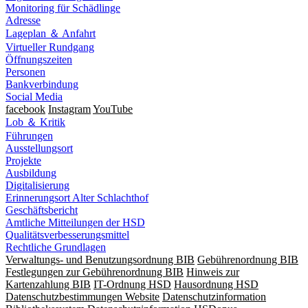
Monitoring für Schädlinge
Adresse
Lageplan ＆ Anfahrt
Virtueller Rundgang
Öffnungszeiten
Personen
Bankverbindung
Social Media
facebook
Instagram
YouTube
Lob ＆ Kritik
Führungen
Ausstellungsort
Projekte
Ausbildung
Digitalisierung
Erinnerungsort Alter Schlachthof
Geschäftsbericht
Amtliche Mitteilungen der HSD
Qualitätsverbesserungsmittel
Rechtliche Grundlagen
Verwaltungs- und Benutzungsordnung BIB
Gebührenordnung BIB
Festlegungen zur Gebührenordnung BIB
Hinweis zur
Kartenzahlung BIB
IT-Ordnung HSD
Hausordnung HSD
Datenschutzbestimmungen Website
Datenschutzinformation