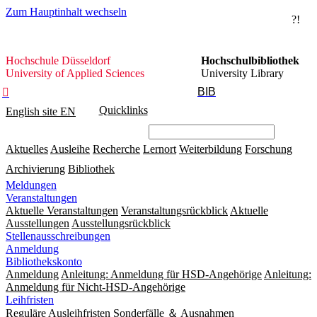
Zum Hauptinhalt wechseln
?!
Hochschule
Hochschule Düsseldorf
Hochschulbibliothek
Düsseldorf
University of Applied Sciences
University Library
BIB

Quicklinks
English site
EN
Aktuelles
Ausleihe
Recherche
Lernort
Weiterbildung
Forschung
Archivierung
Bibliothek
Meldungen
Veranstaltungen
Aktuelle Veranstaltungen
Veranstaltungsrückblick
Aktuelle
Ausstellungen
Ausstellungsrückblick
Stellenausschreibungen
Anmeldung
Bibliothekskonto
Anmeldung
Anleitung: Anmeldung für HSD-Angehörige
Anleitung:
Anmeldung für Nicht-HSD-Angehörige
Leihfristen
Reguläre Ausleihfristen
Sonderfälle ＆ Ausnahmen