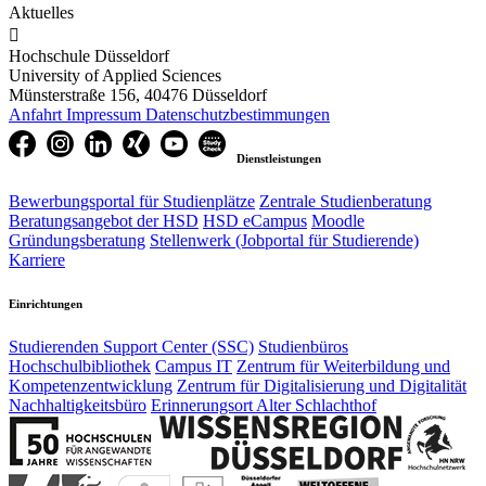
Aktuelles

Hochschule Düsseldorf
University of Applied Sciences
Münsterstraße 156, 40476 Düsseldorf
Anfahrt
Impressum
Datenschutzbestimmungen
Dienstleistungen
Bewerbungsportal für Studienplätze
Zentrale Studienberatung
Beratungsangebot der HSD
HSD eCampus
Moodle
Gründungsberatung
Stellenwerk (Jobportal für Studierende)
Karriere
Einrichtungen
Studierenden Support Center (SSC)
Studienbüros
Hochschulbibliothek
Campus IT
Zentrum für Weiterbildung und
Kompetenzentwicklung
Zentrum für Digitalisierung und Digitalität
Nachhaltigkeitsbüro
Erinnerungsort Alter Schlachthof