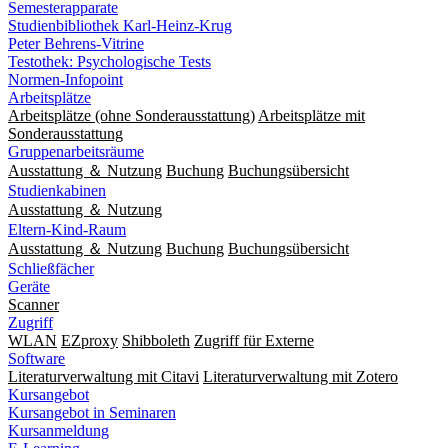
Semesterapparate
Studienbibliothek Karl-Heinz-Krug
Peter Behrens-Vitrine
Testothek: Psychologische Tests
Normen-Infopoint
Arbeitsplätze
Arbeitsplätze (ohne Sonderausstattung)
Arbeitsplätze mit
Sonderausstattung
Gruppenarbeitsräume
Ausstattung ＆ Nutzung
Buchung
Buchungsübersicht
Studienkabinen
Ausstattung ＆ Nutzung
Eltern-Kind-Raum
Ausstattung ＆ Nutzung
Buchung
Buchungsübersicht
Schließfächer
Geräte
Scanner
Zugriff
WLAN
EZproxy
Shibboleth
Zugriff für Externe
Software
Literaturverwaltung mit Citavi
Literaturverwaltung mit Zotero
Kursangebot
Kursangebot in Seminaren
Kursanmeldung