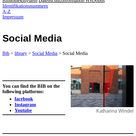
Bibliothekssystem
Datenschutzinformation HSDopus
Identifikationsnummern
A-Z
Impressum
Social Media
Bib
>
library
>
Social Media
> Social Media
You can find the BIB on the
following platforms:
facebook
Instagram
Youtube
Katharina Windel