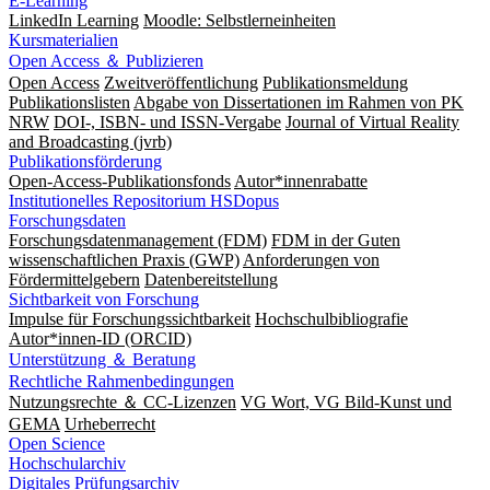
E-Learning
LinkedIn Learning
Moodle: Selbstlerneinheiten
Kursmaterialien
Open Access ＆ Publizieren
Open Access
Zweitveröffentlichung
Publikationsmeldung
Publikationslisten
Abgabe von Dissertationen im Rahmen von PK
NRW
DOI-, ISBN- und ISSN-Vergabe
Journal of Virtual Reality
and Broadcasting (jvrb)
Publikationsförderung
Open-Access-Publikationsfonds
Autor*innenrabatte
Institutionelles Repositorium HSDopus
Forschungsdaten
Forschungsdatenmanagement (FDM)
FDM in der Guten
wissenschaftlichen Praxis (GWP)
Anforderungen von
Fördermittelgebern
Datenbereitstellung
Sichtbarkeit von Forschung
Impulse für Forschungssichtbarkeit
Hochschulbibliografie
Autor*innen-ID (ORCID)
Unterstützung ＆ Beratung
Rechtliche Rahmenbedingungen
Nutzungsrechte ＆ CC-Lizenzen
VG Wort, VG Bild-Kunst und
GEMA
Urheberrecht
Open Science
Hochschularchiv
Digitales Prüfungsarchiv