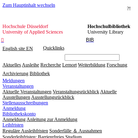
Zum Hauptinhalt wechseln
?!
Hochschule
Hochschule Düsseldorf
Hochschulbibliothek
Düsseldorf
University of Applied Sciences
University Library
BIB

Quicklinks
English site
EN
Aktuelles
Ausleihe
Recherche
Lernort
Weiterbildung
Forschung
Archivierung
Bibliothek
Meldungen
Veranstaltungen
Aktuelle Veranstaltungen
Veranstaltungsrückblick
Aktuelle
Ausstellungen
Ausstellungsrückblick
Stellenausschreibungen
Anmeldung
Bibliothekskonto
Anmeldung
Anleitung zur Anmeldung
Leihfristen
Reguläre Ausleihfristen
Sonderfälle ＆ Ausnahmen
Sonderleihfristen: Barrierefreies Studium