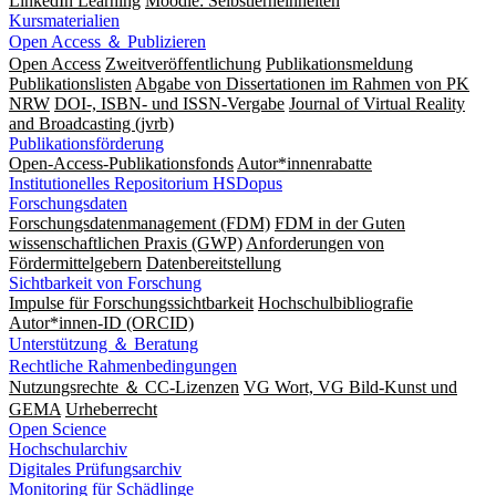
LinkedIn Learning
Moodle: Selbstlerneinheiten
Kursmaterialien
Open Access ＆ Publizieren
Open Access
Zweitveröffentlichung
Publikationsmeldung
Publikationslisten
Abgabe von Dissertationen im Rahmen von PK
NRW
DOI-, ISBN- und ISSN-Vergabe
Journal of Virtual Reality
and Broadcasting (jvrb)
Publikationsförderung
Open-Access-Publikationsfonds
Autor*innenrabatte
Institutionelles Repositorium HSDopus
Forschungsdaten
Forschungsdatenmanagement (FDM)
FDM in der Guten
wissenschaftlichen Praxis (GWP)
Anforderungen von
Fördermittelgebern
Datenbereitstellung
Sichtbarkeit von Forschung
Impulse für Forschungssichtbarkeit
Hochschulbibliografie
Autor*innen-ID (ORCID)
Unterstützung ＆ Beratung
Rechtliche Rahmenbedingungen
Nutzungsrechte ＆ CC-Lizenzen
VG Wort, VG Bild-Kunst und
GEMA
Urheberrecht
Open Science
Hochschularchiv
Digitales Prüfungsarchiv
Monitoring für Schädlinge