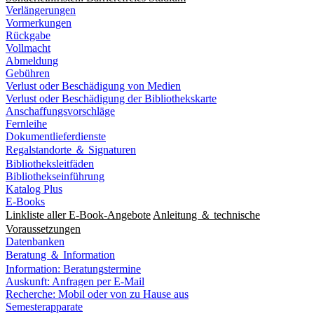
Verlängerungen
Vormerkungen
Rückgabe
Vollmacht
Abmeldung
Gebühren
Verlust oder Beschädigung von Medien
Verlust oder Beschädigung der Bibliothekskarte
Anschaffungsvorschläge
Fernleihe
Dokumentlieferdienste
Regalstandorte ＆ Signaturen
Bibliotheksleitfäden
Bibliothekseinführung
Katalog Plus
E-Books
Linkliste aller E-Book-Angebote
Anleitung ＆ technische
Voraussetzungen
Datenbanken
Beratung ＆ Information
Information: Beratungstermine
Auskunft: Anfragen per E-Mail
Recherche: Mobil oder von zu Hause aus
Semesterapparate