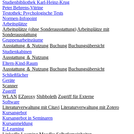
Studienbibliothek Karl-Heinz-Krug
Peter Behrens-Vitrine
Testothek: Psychologische Tests
Normen-Infopoint
Arbeitsplätze
Arbeitsplätze (ohne Sonderausstattung)
Arbeitsplätze mit
Sonderausstattung
Gruppenarbeitsräume
Ausstattung ＆ Nutzung
Buchung
Buchungsübersicht
Studienkabinen
Ausstattung ＆ Nutzung
Eltern-Kind-Raum
Ausstattung ＆ Nutzung
Buchung
Buchungsübersicht
Schließfächer
Geräte
Scanner
Zugriff
WLAN
EZproxy
Shibboleth
Zugriff für Externe
Software
Literaturverwaltung mit Citavi
Literaturverwaltung mit Zotero
Kursangebot
Kursangebot in Seminaren
Kursanmeldung
E-Learning