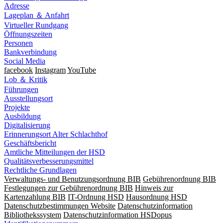
Adresse
Lageplan ＆ Anfahrt
Virtueller Rundgang
Öffnungszeiten
Personen
Bankverbindung
Social Media
facebook
Instagram
YouTube
Lob ＆ Kritik
Führungen
Ausstellungsort
Projekte
Ausbildung
Digitalisierung
Erinnerungsort Alter Schlachthof
Geschäftsbericht
Amtliche Mitteilungen der HSD
Qualitätsverbesserungsmittel
Rechtliche Grundlagen
Verwaltungs- und Benutzungsordnung BIB
Gebührenordnung BIB
Festlegungen zur Gebührenordnung BIB
Hinweis zur
Kartenzahlung BIB
IT-Ordnung HSD
Hausordnung HSD
Datenschutzbestimmungen Website
Datenschutzinformation
Bibliothekssystem
Datenschutzinformation HSDopus