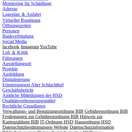
Monitoring für Schädlinge
Adresse
Lageplan ＆ Anfahrt
Virtueller Rundgang
Öffnungszeiten
Personen
Bankverbindung
Social Media
facebook
Instagram
YouTube
Lob ＆ Kritik
Führungen
Ausstellungsort
Projekte
Ausbildung
Digitalisierung
Erinnerungsort Alter Schlachthof
Geschäftsbericht
Amtliche Mitteilungen der HSD
Qualitätsverbesserungsmittel
Rechtliche Grundlagen
Verwaltungs- und Benutzungsordnung BIB
Gebührenordnung BIB
Festlegungen zur Gebührenordnung BIB
Hinweis zur
Kartenzahlung BIB
IT-Ordnung HSD
Hausordnung HSD
Datenschutzbestimmungen Website
Datenschutzinformation