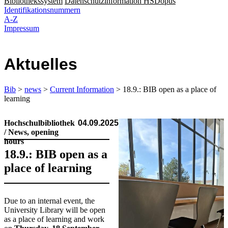
Bibliothekssystem
Datenschutzinformation HSDopus
Identifikationsnummern
A-Z
Impressum
Aktuelles
Bib
>
news
>
Current Information
> 18.9.: BIB open as a place of
learning
Hochschulbibliothek
04.09.2025
/ News, opening
hours
18.9.: BIB open as a
place of learning
​​Due to an internal event, the
University Library will be open
as a place of learning and work