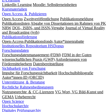
E-Learning
LinkedIn Learning
Moodle: Selbstlerneinheiten
Kursmaterialien
Open Access ＆ Publizieren
Open Access
Zweitveröffentlichung
Publikationsmeldung
Publikationslisten
Abgabe von Dissertationen im Rahmen von PK
NRW
DOI-, ISBN- und ISSN-Vergabe
Journal of Virtual Reality
and Broadcasting (jvrb)
Publikationsförderung
Open-Access-Publikationsfonds
Autor*innenrabatte
Institutionelles Repositorium HSDopus
Forschungsdaten
Forschungsdatenmanagement (FDM)
FDM in der Guten
wissenschaftlichen Praxis (GWP)
Anforderungen von
Fördermittelgebern
Datenbereitstellung
Sichtbarkeit von Forschung
Impulse für Forschungssichtbarkeit
Hochschulbibliografie
Autor*innen-ID (ORCID)
Unterstützung ＆ Beratung
Rechtliche Rahmenbedingungen
Nutzungsrechte ＆ CC-Lizenzen
VG Wort, VG Bild-Kunst und
GEMA
Urheberrecht
Open Science
Hochschularchiv
Digitales Prüfungsarchiv