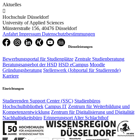
Aktuelles

Hochschule Düsseldorf
University of Applied Sciences
Münsterstraße 156, 40476 Düsseldorf
Anfahrt
Impressum
Datenschutzbestimmungen
Dienstleistungen
Bewerbungsportal für Studienplätze
Zentrale Studienberatung
Beratungsangebot der HSD
HSD eCampus
Moodle
Gründungsberatung
Stellenwerk (Jobportal für Studierende)
Karriere
Einrichtungen
Studierenden Support Center (SSC)
Studienbüros
Hochschulbibliothek
Campus IT
Zentrum für Weiterbildung und
Kompetenzentwicklung
Zentrum für Digitalisierung und Digitalität
Nachhaltigkeitsbüro
Erinnerungsort Alter Schlachthof