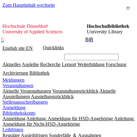
Zum Hauptinhalt wechseln
?!
Hochschule
Hochschule Düsseldorf
Hochschulbibliothek
Düsseldorf
University of Applied Sciences
University Library
BIB

Quicklinks
English site
EN
Aktuelles
Ausleihe
Recherche
Lernort
Weiterbildung
Forschung
Archivierung
Bibliothek
Meldungen
Veranstaltungen
Aktuelle Veranstaltungen
Veranstaltungsrückblick
Aktuelle
Ausstellungen
Ausstellungsrückblick
Stellenausschreibungen
Anmeldung
Bibliothekskonto
Anmeldung
Anleitung: Anmeldung für HSD-Angehörige
Anleitung:
Anmeldung für Nicht-HSD-Angehörige
Leihfristen
Reguläre Ausleihfristen
Sonderfälle ＆ Ausnahmen