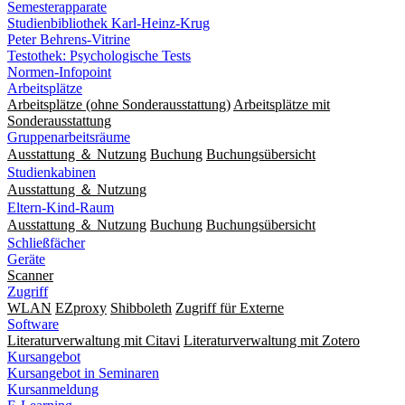
Semesterapparate
Studienbibliothek Karl-Heinz-Krug
Peter Behrens-Vitrine
Testothek: Psychologische Tests
Normen-Infopoint
Arbeitsplätze
Arbeitsplätze (ohne Sonderausstattung)
Arbeitsplätze mit
Sonderausstattung
Gruppenarbeitsräume
Ausstattung ＆ Nutzung
Buchung
Buchungsübersicht
Studienkabinen
Ausstattung ＆ Nutzung
Eltern-Kind-Raum
Ausstattung ＆ Nutzung
Buchung
Buchungsübersicht
Schließfächer
Geräte
Scanner
Zugriff
WLAN
EZproxy
Shibboleth
Zugriff für Externe
Software
Literaturverwaltung mit Citavi
Literaturverwaltung mit Zotero
Kursangebot
Kursangebot in Seminaren
Kursanmeldung