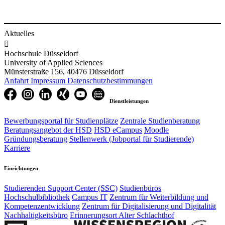
Aktuelles

Hochschule Düsseldorf
University of Applied Sciences
Münsterstraße 156, 40476 Düsseldorf
Anfahrt
Impressum
Datenschutzbestimmungen
Dienstleistungen
Bewerbungsportal für Studienplätze
Zentrale Studienberatung
Beratungsangebot der HSD
HSD eCampus
Moodle
Gründungsberatung
Stellenwerk (Jobportal für Studierende)
Karriere
Einrichtungen
Studierenden Support Center (SSC)
Studienbüros
Hochschulbibliothek
Campus IT
Zentrum für Weiterbildung und
Kompetenzentwicklung
Zentrum für Digitalisierung und Digitalität
Nachhaltigkeitsbüro
Erinnerungsort Alter Schlachthof