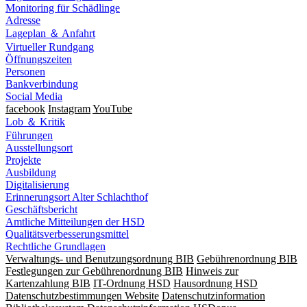
Monitoring für Schädlinge
Adresse
Lageplan ＆ Anfahrt
Virtueller Rundgang
Öffnungszeiten
Personen
Bankverbindung
Social Media
facebook
Instagram
YouTube
Lob ＆ Kritik
Führungen
Ausstellungsort
Projekte
Ausbildung
Digitalisierung
Erinnerungsort Alter Schlachthof
Geschäftsbericht
Amtliche Mitteilungen der HSD
Qualitätsverbesserungsmittel
Rechtliche Grundlagen
Verwaltungs- und Benutzungsordnung BIB
Gebührenordnung BIB
Festlegungen zur Gebührenordnung BIB
Hinweis zur
Kartenzahlung BIB
IT-Ordnung HSD
Hausordnung HSD
Datenschutzbestimmungen Website
Datenschutzinformation