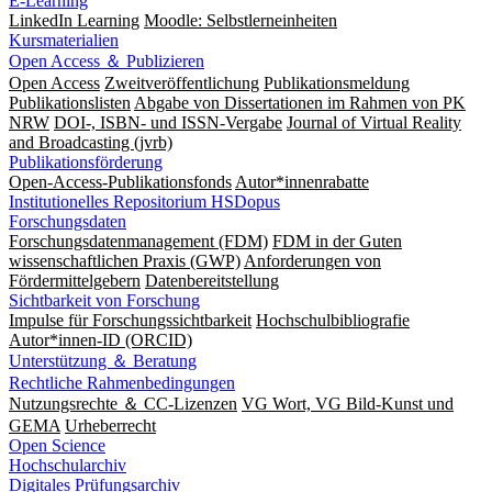
E-Learning
LinkedIn Learning
Moodle: Selbstlerneinheiten
Kursmaterialien
Open Access ＆ Publizieren
Open Access
Zweitveröffentlichung
Publikationsmeldung
Publikationslisten
Abgabe von Dissertationen im Rahmen von PK
NRW
DOI-, ISBN- und ISSN-Vergabe
Journal of Virtual Reality
and Broadcasting (jvrb)
Publikationsförderung
Open-Access-Publikationsfonds
Autor*innenrabatte
Institutionelles Repositorium HSDopus
Forschungsdaten
Forschungsdatenmanagement (FDM)
FDM in der Guten
wissenschaftlichen Praxis (GWP)
Anforderungen von
Fördermittelgebern
Datenbereitstellung
Sichtbarkeit von Forschung
Impulse für Forschungssichtbarkeit
Hochschulbibliografie
Autor*innen-ID (ORCID)
Unterstützung ＆ Beratung
Rechtliche Rahmenbedingungen
Nutzungsrechte ＆ CC-Lizenzen
VG Wort, VG Bild-Kunst und
GEMA
Urheberrecht
Open Science
Hochschularchiv
Digitales Prüfungsarchiv