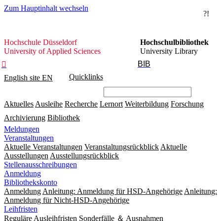
Zum Hauptinhalt wechseln
?!
Hochschule
Hochschule Düsseldorf
Hochschulbibliothek
Düsseldorf
University of Applied Sciences
University Library
BIB

Quicklinks
English site
EN
Aktuelles
Ausleihe
Recherche
Lernort
Weiterbildung
Forschung
Archivierung
Bibliothek
Meldungen
Veranstaltungen
Aktuelle Veranstaltungen
Veranstaltungsrückblick
Aktuelle
Ausstellungen
Ausstellungsrückblick
Stellenausschreibungen
Anmeldung
Bibliothekskonto
Anmeldung
Anleitung: Anmeldung für HSD-Angehörige
Anleitung:
Anmeldung für Nicht-HSD-Angehörige
Leihfristen
Reguläre Ausleihfristen
Sonderfälle ＆ Ausnahmen