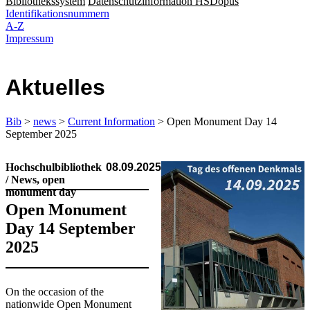
Bibliothekssystem
Datenschutzinformation HSDopus
Identifikationsnummern
A-Z
Impressum
Aktuelles
Bib
>
news
>
Current Information
> Open Monument Day 14
September 2025
Hochschulbibliothek
08.09.2025
/ News, open
monument day
Open Monument
Day 14 September
2025
​​​​On the occasion of the
nationwide Open Monument