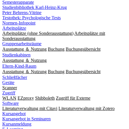
Semesterapparate
Studienbibliothek Karl-Heinz-Krug
Peter Behrens-Vitrine
Testothek: Psychologische Tests
Normen-Infopoint
Arbeitsplätze
Arbeitsplätze (ohne Sonderausstattung)
Arbeitsplätze mit
Sonderausstattung
Gruppenarbeitsräume
Ausstattung ＆ Nutzung
Buchung
Buchungsübersicht
Studienkabinen
Ausstattung ＆ Nutzung
Eltern-Kind-Raum
Ausstattung ＆ Nutzung
Buchung
Buchungsübersicht
Schließfächer
Geräte
Scanner
Zugriff
WLAN
EZproxy
Shibboleth
Zugriff für Externe
Software
Literaturverwaltung mit Citavi
Literaturverwaltung mit Zotero
Kursangebot
Kursangebot in Seminaren
Kursanmeldung