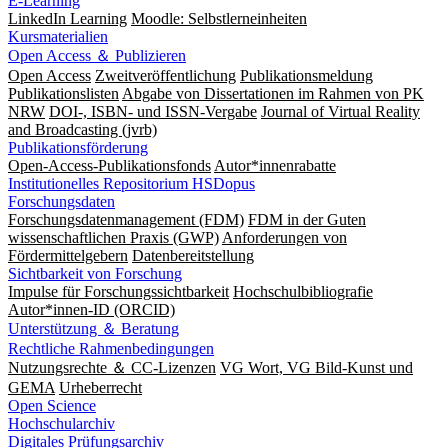
E-Learning
LinkedIn Learning
Moodle: Selbstlerneinheiten
Kursmaterialien
Open Access ＆ Publizieren
Open Access
Zweitveröffentlichung
Publikationsmeldung
Publikationslisten
Abgabe von Dissertationen im Rahmen von PK
NRW
DOI-, ISBN- und ISSN-Vergabe
Journal of Virtual Reality
and Broadcasting (jvrb)
Publikationsförderung
Open-Access-Publikationsfonds
Autor*innenrabatte
Institutionelles Repositorium HSDopus
Forschungsdaten
Forschungsdatenmanagement (FDM)
FDM in der Guten
wissenschaftlichen Praxis (GWP)
Anforderungen von
Fördermittelgebern
Datenbereitstellung
Sichtbarkeit von Forschung
Impulse für Forschungssichtbarkeit
Hochschulbibliografie
Autor*innen-ID (ORCID)
Unterstützung ＆ Beratung
Rechtliche Rahmenbedingungen
Nutzungsrechte ＆ CC-Lizenzen
VG Wort, VG Bild-Kunst und
GEMA
Urheberrecht
Open Science
Hochschularchiv
Digitales Prüfungsarchiv