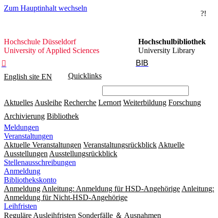
Zum Hauptinhalt wechseln
?!
Hochschule
Hochschule Düsseldorf
Hochschulbibliothek
Düsseldorf
University of Applied Sciences
University Library
BIB

Quicklinks
English site
EN
Aktuelles
Ausleihe
Recherche
Lernort
Weiterbildung
Forschung
Archivierung
Bibliothek
Meldungen
Veranstaltungen
Aktuelle Veranstaltungen
Veranstaltungsrückblick
Aktuelle
Ausstellungen
Ausstellungsrückblick
Stellenausschreibungen
Anmeldung
Bibliothekskonto
Anmeldung
Anleitung: Anmeldung für HSD-Angehörige
Anleitung:
Anmeldung für Nicht-HSD-Angehörige
Leihfristen
Reguläre Ausleihfristen
Sonderfälle ＆ Ausnahmen