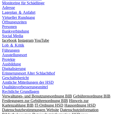
Monitoring für Schädlinge
Adresse
Lageplan ＆ Anfahrt
Virtueller Rundgang
Öffnungszeiten
Personen
Bankverbindung
Social Media
facebook
Instagram
YouTube
Lob ＆ Kritik
Führungen
Ausstellungsort
Projekte
Ausbildung
Digitalisierung
Erinnerungsort Alter Schlachthof
Geschäftsbericht
Amtliche Mitteilungen der HSD
Qualitätsverbesserungsmittel
Rechtliche Grundlagen
Verwaltungs- und Benutzungsordnung BIB
Gebührenordnung BIB
Festlegungen zur Gebührenordnung BIB
Hinweis zur
Kartenzahlung BIB
IT-Ordnung HSD
Hausordnung HSD
Datenschutzbestimmungen Website
Datenschutzinformation