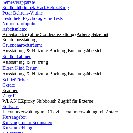
Semesterapparate
Studienbibliothek Karl-Heinz-Krug
Peter Behrens-Vitrine
Testothek: Psychologische Tests
Normen-Infopoint
Arbeitsplätze
Arbeitsplätze (ohne Sonderausstattung)
Arbeitsplätze mit
Sonderausstattung
Gruppenarbeitsräume
Ausstattung ＆ Nutzung
Buchung
Buchungsübersicht
Studienkabinen
Ausstattung ＆ Nutzung
Eltern-Kind-Raum
Ausstattung ＆ Nutzung
Buchung
Buchungsübersicht
Schließfächer
Geräte
Scanner
Zugriff
WLAN
EZproxy
Shibboleth
Zugriff für Externe
Software
Literaturverwaltung mit Citavi
Literaturverwaltung mit Zotero
Kursangebot
Kursangebot in Seminaren
Kursanmeldung