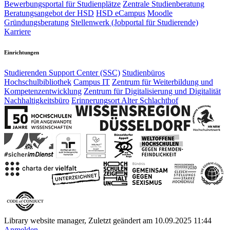
Bewerbungsportal für Studienplätze
Zentrale Studienberatung
Beratungsangebot der HSD
HSD eCampus
Moodle
Gründungsberatung
Stellenwerk (Jobportal für Studierende)
Karriere
Einrichtungen
Studierenden Support Center (SSC)
Studienbüros
Hochschulbibliothek
Campus IT
Zentrum für Weiterbildung und
Kompetenzentwicklung
Zentrum für Digitalisierung und Digitalität
Nachhaltigkeitsbüro
Erinnerungsort Alter Schlachthof
Library website manager, Zuletzt geändert am 10.09.2025 11:44
Anmelden