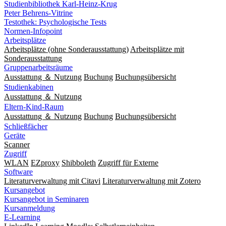
Studienbibliothek Karl-Heinz-Krug
Peter Behrens-Vitrine
Testothek: Psychologische Tests
Normen-Infopoint
Arbeitsplätze
Arbeitsplätze (ohne Sonderausstattung)
Arbeitsplätze mit
Sonderausstattung
Gruppenarbeitsräume
Ausstattung ＆ Nutzung
Buchung
Buchungsübersicht
Studienkabinen
Ausstattung ＆ Nutzung
Eltern-Kind-Raum
Ausstattung ＆ Nutzung
Buchung
Buchungsübersicht
Schließfächer
Geräte
Scanner
Zugriff
WLAN
EZproxy
Shibboleth
Zugriff für Externe
Software
Literaturverwaltung mit Citavi
Literaturverwaltung mit Zotero
Kursangebot
Kursangebot in Seminaren
Kursanmeldung
E-Learning