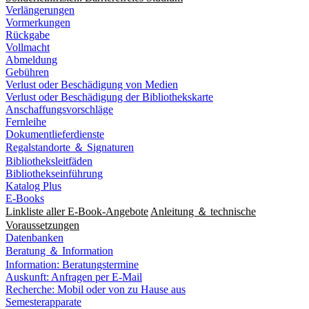
Verlängerungen
Vormerkungen
Rückgabe
Vollmacht
Abmeldung
Gebühren
Verlust oder Beschädigung von Medien
Verlust oder Beschädigung der Bibliothekskarte
Anschaffungsvorschläge
Fernleihe
Dokumentlieferdienste
Regalstandorte ＆ Signaturen
Bibliotheksleitfäden
Bibliothekseinführung
Katalog Plus
E-Books
Linkliste aller E-Book-Angebote
Anleitung ＆ technische
Voraussetzungen
Datenbanken
Beratung ＆ Information
Information: Beratungstermine
Auskunft: Anfragen per E-Mail
Recherche: Mobil oder von zu Hause aus
Semesterapparate