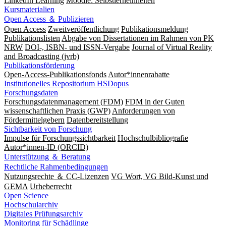
LinkedIn Learning
Moodle: Selbstlerneinheiten
Kursmaterialien
Open Access ＆ Publizieren
Open Access
Zweitveröffentlichung
Publikationsmeldung
Publikationslisten
Abgabe von Dissertationen im Rahmen von PK
NRW
DOI-, ISBN- und ISSN-Vergabe
Journal of Virtual Reality
and Broadcasting (jvrb)
Publikationsförderung
Open-Access-Publikationsfonds
Autor*innenrabatte
Institutionelles Repositorium HSDopus
Forschungsdaten
Forschungsdatenmanagement (FDM)
FDM in der Guten
wissenschaftlichen Praxis (GWP)
Anforderungen von
Fördermittelgebern
Datenbereitstellung
Sichtbarkeit von Forschung
Impulse für Forschungssichtbarkeit
Hochschulbibliografie
Autor*innen-ID (ORCID)
Unterstützung ＆ Beratung
Rechtliche Rahmenbedingungen
Nutzungsrechte ＆ CC-Lizenzen
VG Wort, VG Bild-Kunst und
GEMA
Urheberrecht
Open Science
Hochschularchiv
Digitales Prüfungsarchiv
Monitoring für Schädlinge