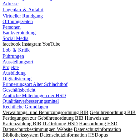
Adresse
Lageplan ＆ Anfahrt
Virtueller Rundgang
Öffnungszeiten
Personen
Bankverbindung
Social Media
facebook
Instagram
YouTube
Lob ＆ Kritik
Führungen
Ausstellungsort
Projekte
Ausbildung
Digitalisierung
Erinnerungsort Alter Schlachthof
Geschäftsbericht
Amtliche Mitteilungen der HSD
Qualitätsverbesserungsmittel
Rechtliche Grundlagen
Verwaltungs- und Benutzungsordnung BIB
Gebührenordnung BIB
Festlegungen zur Gebührenordnung BIB
Hinweis zur
Kartenzahlung BIB
IT-Ordnung HSD
Hausordnung HSD
Datenschutzbestimmungen Website
Datenschutzinformation
Bibliothekssystem
Datenschutzinformation HSDopus