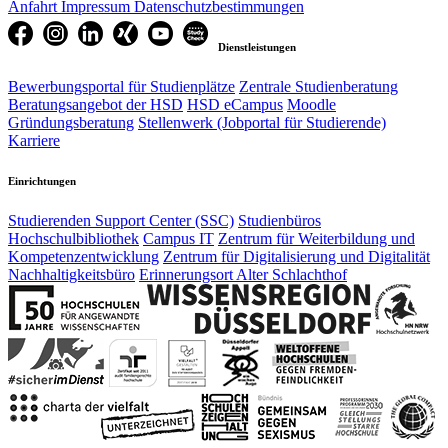
Anfahrt
Impressum
Datenschutzbestimmungen
Dienstleistungen
Bewerbungsportal für Studienplätze
Zentrale Studienberatung
Beratungsangebot der HSD
HSD eCampus
Moodle
Gründungsberatung
Stellenwerk (Jobportal für Studierende)
Karriere
Einrichtungen
Studierenden Support Center (SSC)
Studienbüros
Hochschulbibliothek
Campus IT
Zentrum für Weiterbildung und
Kompetenzentwicklung
Zentrum für Digitalisierung und Digitalität
Nachhaltigkeitsbüro
Erinnerungsort Alter Schlachthof