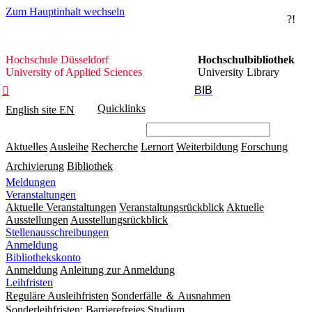
Zum Hauptinhalt wechseln
?!
Hochschule
Hochschule Düsseldorf
Hochschulbibliothek
Düsseldorf
University of Applied Sciences
University Library
BIB

Quicklinks
English site
EN
Aktuelles
Ausleihe
Recherche
Lernort
Weiterbildung
Forschung
Archivierung
Bibliothek
Meldungen
Veranstaltungen
Aktuelle Veranstaltungen
Veranstaltungsrückblick
Aktuelle
Ausstellungen
Ausstellungsrückblick
Stellenausschreibungen
Anmeldung
Bibliothekskonto
Anmeldung
Anleitung zur Anmeldung
Leihfristen
Reguläre Ausleihfristen
Sonderfälle ＆ Ausnahmen
Sonderleihfristen: Barrierefreies Studium