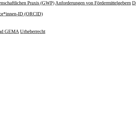
nschaftlichen Praxis (GWP)
Anforderungen von Fördermittelgebern
Da
or*innen-ID (ORCID)
und GEMA
Urheberrecht