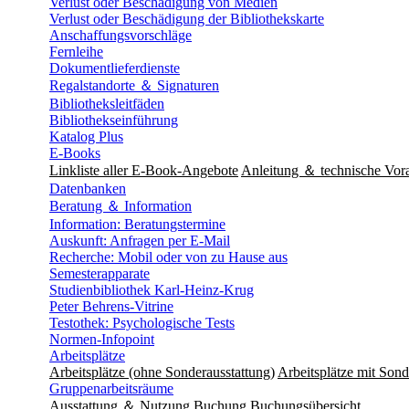
Verlust oder Beschädigung von Medien
Verlust oder Beschädigung der Bibliothekskarte
Anschaffungsvorschläge
Fernleihe
Dokumentlieferdienste
Regalstandorte ＆ Signaturen
Bibliotheksleitfäden
Bibliothekseinführung
Katalog Plus
E-Books
Linkliste aller E-Book-Angebote
Anleitung ＆ technische Vor
Datenbanken
Beratung ＆ Information
Information: Beratungstermine
Auskunft: Anfragen per E-Mail
Recherche: Mobil oder von zu Hause aus
Semesterapparate
Studienbibliothek Karl-Heinz-Krug
Peter Behrens-Vitrine
Testothek: Psychologische Tests
Normen-Infopoint
Arbeitsplätze
Arbeitsplätze (ohne Sonderausstattung)
Arbeitsplätze mit Sond
Gruppenarbeitsräume
Ausstattung ＆ Nutzung
Buchung
Buchungsübersicht