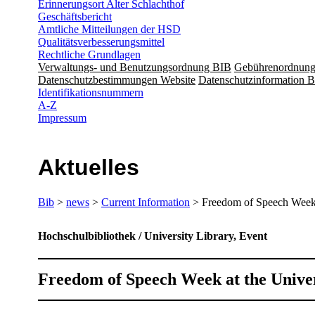
Erinnerungsort Alter Schlachthof
Geschäftsbericht
Amtliche Mitteilungen der HSD
Qualitätsverbesserungsmittel
Rechtliche Grundlagen
Verwaltungs- und Benutzungsordnung BIB
Gebührenordnun
Datenschutzbestimmungen Website
Datenschutzinformation B
Identifikationsnummern
A-Z
Impressum
Aktuelles
Bib
>
news
>
Current Information
> Freedom of Speech Wee
Hochschulbibliothek / University Library, Event
Freedom of Speech Week at the Unive