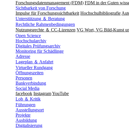
Forschungsdatenmanagement (FDM)
FDM in der Guten wisse
Sichtbarkeit von Forschung
Impulse für Forschungssichtbarkeit
Hochschulbibliografie
Aut
Unterstützung ＆ Beratung
Rechtliche Rahmenbedingungen
Nutzungsrechte ＆ CC-Lizenzen
VG Wort, VG Bild-Kunst 
Open Science
Hochschularchiv
Digitales Prüfungsarchiv
Monitoring für Schädlinge
Adresse
Lageplan ＆ Anfahrt
Virtueller Rundgang
Öffnungszeiten
Personen
Bankverbindung
Social Media
facebook
Instagram
YouTube
Lob ＆ Kritik
Führungen
Ausstellungsort
Projekte
Ausbildung
Digitalisierung