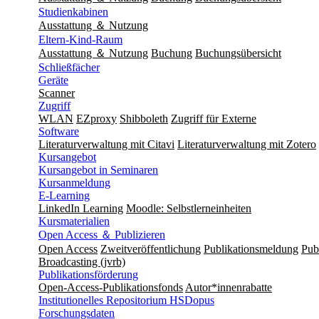
Studienkabinen
Ausstattung ＆ Nutzung
Eltern-Kind-Raum
Ausstattung ＆ Nutzung
Buchung
Buchungsübersicht
Schließfächer
Geräte
Scanner
Zugriff
WLAN
EZproxy
Shibboleth
Zugriff für Externe
Software
Literaturverwaltung mit Citavi
Literaturverwaltung mit Zotero
Kursangebot
Kursangebot in Seminaren
Kursanmeldung
E-Learning
LinkedIn Learning
Moodle: Selbstlerneinheiten
Kursmaterialien
Open Access ＆ Publizieren
Open Access
Zweitveröffentlichung
Publikationsmeldung
Publ
Broadcasting (jvrb)
Publikationsförderung
Open-Access-Publikationsfonds
Autor*innenrabatte
Institutionelles Repositorium HSDopus
Forschungsdaten