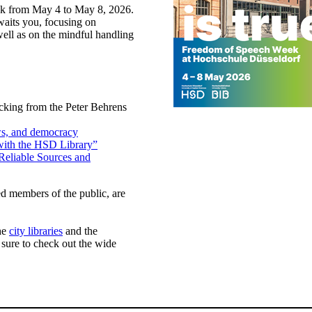
eek from May 4 to May 8, 2026.
awaits you, focusing on
well as on the mindful handling
cking from the Peter Behrens
ws, and democracy
 with the HSD Library”
Reliable Sources and
ted members of the public, are
he
city libraries
and the
sure to check out the wide