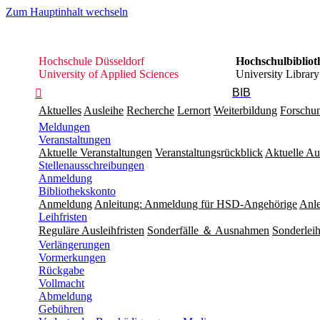
Zum Hauptinhalt wechseln
Hochschule
Hochschule Düsseldorf
Hochschulbibliot
Düsseldorf
University of Applied Sciences
University Library
BIB

Aktuelles
Ausleihe
Recherche
Lernort
Weiterbildung
Forschu
Meldungen
Veranstaltungen
Aktuelle Veranstaltungen
Veranstaltungsrückblick
Aktuelle Au
Stellenausschreibungen
Anmeldung
Bibliothekskonto
Anmeldung
Anleitung: Anmeldung für HSD-Angehörige
Anle
Leihfristen
Reguläre Ausleihfristen
Sonderfälle ＆ Ausnahmen
Sonderleih
Verlängerungen
Vormerkungen
Rückgabe
Vollmacht
Abmeldung
Gebühren