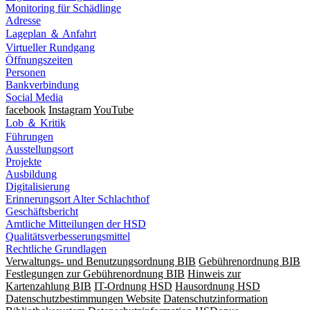
Monitoring für Schädlinge
Adresse
Lageplan ＆ Anfahrt
Virtueller Rundgang
Öffnungszeiten
Personen
Bankverbindung
Social Media
facebook
Instagram
YouTube
Lob ＆ Kritik
Führungen
Ausstellungsort
Projekte
Ausbildung
Digitalisierung
Erinnerungsort Alter Schlachthof
Geschäftsbericht
Amtliche Mitteilungen der HSD
Qualitätsverbesserungsmittel
Rechtliche Grundlagen
Verwaltungs- und Benutzungsordnung BIB
Gebührenordnung BIB
Festlegungen zur Gebührenordnung BIB
Hinweis zur
Kartenzahlung BIB
IT-Ordnung HSD
Hausordnung HSD
Datenschutzbestimmungen Website
Datenschutzinformation