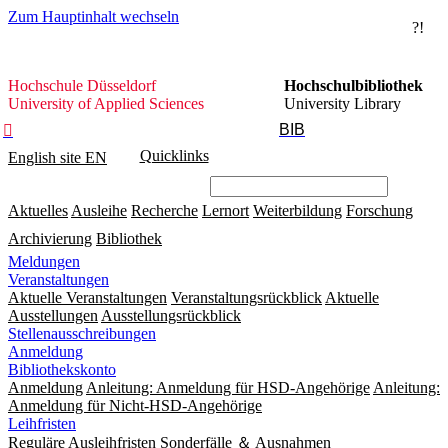
Zum Hauptinhalt wechseln
?!
Hochschule
Hochschule Düsseldorf
Hochschulbibliothek
Düsseldorf
University of Applied Sciences
University Library
BIB

Quicklinks
English site
EN
Aktuelles
Ausleihe
Recherche
Lernort
Weiterbildung
Forschung
Archivierung
Bibliothek
Meldungen
Veranstaltungen
Aktuelle Veranstaltungen
Veranstaltungsrückblick
Aktuelle
Ausstellungen
Ausstellungsrückblick
Stellenausschreibungen
Anmeldung
Bibliothekskonto
Anmeldung
Anleitung: Anmeldung für HSD-Angehörige
Anleitung:
Anmeldung für Nicht-HSD-Angehörige
Leihfristen
Reguläre Ausleihfristen
Sonderfälle ＆ Ausnahmen