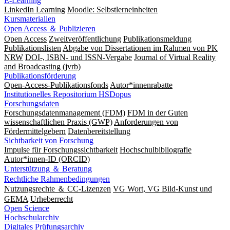
E-Learning
LinkedIn Learning
Moodle: Selbstlerneinheiten
Kursmaterialien
Open Access ＆ Publizieren
Open Access
Zweitveröffentlichung
Publikationsmeldung
Publikationslisten
Abgabe von Dissertationen im Rahmen von PK
NRW
DOI-, ISBN- und ISSN-Vergabe
Journal of Virtual Reality
and Broadcasting (jvrb)
Publikationsförderung
Open-Access-Publikationsfonds
Autor*innenrabatte
Institutionelles Repositorium HSDopus
Forschungsdaten
Forschungsdatenmanagement (FDM)
FDM in der Guten
wissenschaftlichen Praxis (GWP)
Anforderungen von
Fördermittelgebern
Datenbereitstellung
Sichtbarkeit von Forschung
Impulse für Forschungssichtbarkeit
Hochschulbibliografie
Autor*innen-ID (ORCID)
Unterstützung ＆ Beratung
Rechtliche Rahmenbedingungen
Nutzungsrechte ＆ CC-Lizenzen
VG Wort, VG Bild-Kunst und
GEMA
Urheberrecht
Open Science
Hochschularchiv
Digitales Prüfungsarchiv