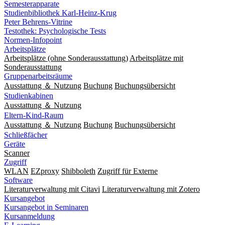
Semesterapparate
Studienbibliothek Karl-Heinz-Krug
Peter Behrens-Vitrine
Testothek: Psychologische Tests
Normen-Infopoint
Arbeitsplätze
Arbeitsplätze (ohne Sonderausstattung)
Arbeitsplätze mit
Sonderausstattung
Gruppenarbeitsräume
Ausstattung ＆ Nutzung
Buchung
Buchungsübersicht
Studienkabinen
Ausstattung ＆ Nutzung
Eltern-Kind-Raum
Ausstattung ＆ Nutzung
Buchung
Buchungsübersicht
Schließfächer
Geräte
Scanner
Zugriff
WLAN
EZproxy
Shibboleth
Zugriff für Externe
Software
Literaturverwaltung mit Citavi
Literaturverwaltung mit Zotero
Kursangebot
Kursangebot in Seminaren
Kursanmeldung