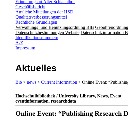
Erinnerungsort Alter Schlachthof
Geschäftsbericht
Amtliche Mitteilungen der HSD
Qualitätsverbesserungsmittel
Rechtliche Grundlagen
Verwaltungs- und Benutzungsordnung BIB
Gebührenordnun
Datenschutzbestimmungen Website
Datenschutzinformation B
Identifikationsnummern
A-Z
Impressum
Aktuelles
Bib
>
news
>
Current Information
> Online Event: “Publishin
Hochschulbibliothek / University Library, News, Event,
eventinformation, researchdata
Online Event: “Publishing Research 