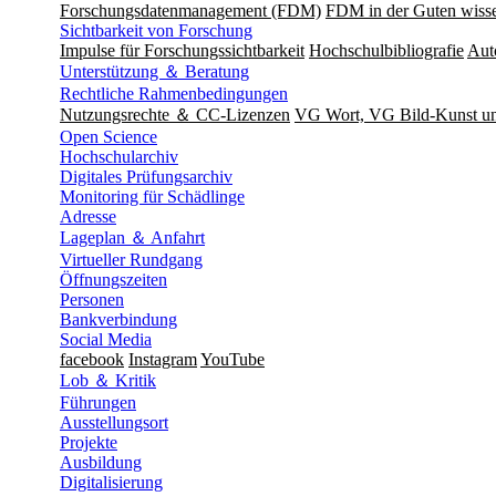
Forschungsdatenmanagement (FDM)
FDM in der Guten wisse
Sichtbarkeit von Forschung
Impulse für Forschungssichtbarkeit
Hochschulbibliografie
Aut
Unterstützung ＆ Beratung
Rechtliche Rahmenbedingungen
Nutzungsrechte ＆ CC-Lizenzen
VG Wort, VG Bild-Kunst 
Open Science
Hochschularchiv
Digitales Prüfungsarchiv
Monitoring für Schädlinge
Adresse
Lageplan ＆ Anfahrt
Virtueller Rundgang
Öffnungszeiten
Personen
Bankverbindung
Social Media
facebook
Instagram
YouTube
Lob ＆ Kritik
Führungen
Ausstellungsort
Projekte
Ausbildung
Digitalisierung