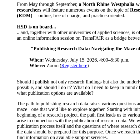
From May through September,
a North Rhine-Westphalia-wi
researchers
will feature numerous events on the topic of
Res
(RDM)
– online, free of charge, and practice-oriented.
HSD is on board...
...and, together with other universities of applied sciences, is o
an online information session on TransFAIR as a bridge betwe
"Publishing Research Data: Navigating the Maze of
When:
Wednesday, July 15, 2026, 4:00–5:30 p.m.
Where:
Zoom (
Register here
)
Should I publish not only research findings but also the underl
possible, and should I do it? What do I need to keep in mind?
what publication options are available?
The path to publishing research data raises various questions a
maze - one that we’d like to explore together. Starting with init
beginning of a research project, the path first leads us to variou
arise in connection with the publication of research data. We wi
publication process itself and the questions of where research
the data should be prepared for this purpose. Once we reach th
find information on available support services.