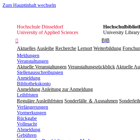
Zum Hauptinhalt wechseln
Hochschule
Hochschule Düsseldorf
Hochschulbibliot
Düsseldorf
University of Applied Sciences
University Library
BIB

Aktuelles
Ausleihe
Recherche
Lernort
Weiterbildung
Forschu
Meldungen
Veranstaltungen
Aktuelle Veranstaltungen
Veranstaltungsrückblick
Aktuelle Au
Stellenausschreibungen
Anmeldung
Bibliothekskonto
Anmeldung
Anleitung zur Anmeldung
Leihfristen
Reguläre Ausleihfristen
Sonderfälle ＆ Ausnahmen
Sonderleih
Verlängerungen
Vormerkungen
Rückgabe
Vollmacht
Abmeldung
Gebühren