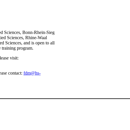
ied Sciences, Bonn-Rhein-Sieg
lied Sciences, Rhine-Waal
d Sciences, and is open to all
e training program.
ease visit:
ease contact:
fdm@hs-