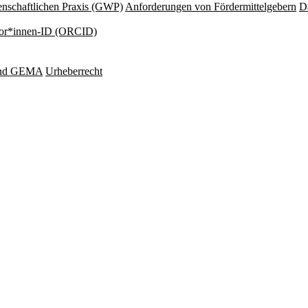
nschaftlichen Praxis (GWP)
Anforderungen von Fördermittelgebern
Da
or*innen-ID (ORCID)
und GEMA
Urheberrecht