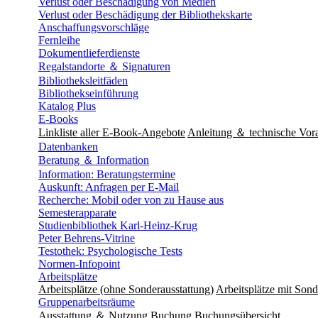
Verlust oder Beschädigung von Medien
Verlust oder Beschädigung der Bibliothekskarte
Anschaffungsvorschläge
Fernleihe
Dokumentlieferdienste
Regalstandorte ＆ Signaturen
Bibliotheksleitfäden
Bibliothekseinführung
Katalog Plus
E-Books
Linkliste aller E-Book-Angebote
Anleitung ＆ technische Vor
Datenbanken
Beratung ＆ Information
Information: Beratungstermine
Auskunft: Anfragen per E-Mail
Recherche: Mobil oder von zu Hause aus
Semesterapparate
Studienbibliothek Karl-Heinz-Krug
Peter Behrens-Vitrine
Testothek: Psychologische Tests
Normen-Infopoint
Arbeitsplätze
Arbeitsplätze (ohne Sonderausstattung)
Arbeitsplätze mit Sond
Gruppenarbeitsräume
Ausstattung ＆ Nutzung
Buchung
Buchungsübersicht