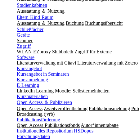
Studienkabinen
Ausstattung ＆ Nutzung
Eltern-Kind-Raum
Ausstattung ＆ Nutzung
Buchung
Buchungsübersicht
Schließfächer
Geräte
Scanner
Zugriff
WLAN
EZproxy
Shibboleth
Zugriff für Externe
Software
Literaturverwaltung mit Citavi
Literaturverwaltung mit Zotero
Kursangebot
Kursangebot in Seminaren
Kursanmeldung
E-Learning
LinkedIn Learning
Moodle: Selbstlerneinheiten
Kursmaterialien
Open Access ＆ Publizieren
Open Access
Zweitveröffentlichung
Publikationsmeldung
Publ
Broadcasting (jvrb)
Publikationsförderung
Open-Access-Publikationsfonds
Autor*innenrabatte
Institutionelles Repositorium HSDopus
Forschungsdaten