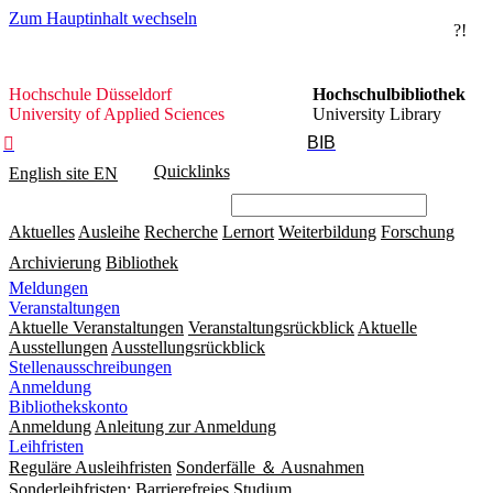
Zum Hauptinhalt wechseln
?!
Hochschule
Hochschule Düsseldorf
Hochschulbibliothek
Düsseldorf
University of Applied Sciences
University Library
BIB

Quicklinks
English site
EN
Aktuelles
Ausleihe
Recherche
Lernort
Weiterbildung
Forschung
Archivierung
Bibliothek
Meldungen
Veranstaltungen
Aktuelle Veranstaltungen
Veranstaltungsrückblick
Aktuelle
Ausstellungen
Ausstellungsrückblick
Stellenausschreibungen
Anmeldung
Bibliothekskonto
Anmeldung
Anleitung zur Anmeldung
Leihfristen
Reguläre Ausleihfristen
Sonderfälle ＆ Ausnahmen
Sonderleihfristen: Barrierefreies Studium