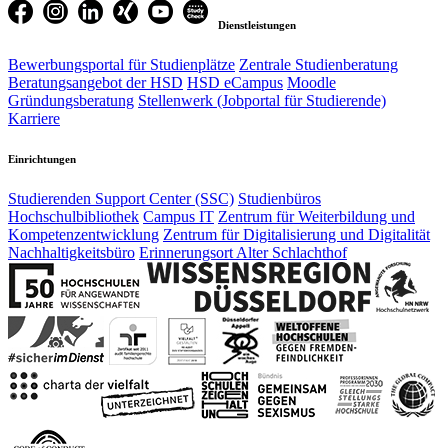
Dienstleistungen
Bewerbungsportal für Studienplätze
Zentrale Studienberatung
Beratungsangebot der HSD
HSD eCampus
Moodle
Gründungsberatung
Stellenwerk (Jobportal für Studierende)
Karriere
Einrichtungen
Studierenden Support Center (SSC)
Studienbüros
Hochschulbibliothek
Campus IT
Zentrum für Weiterbildung und
Kompetenzentwicklung
Zentrum für Digitalisierung und Digitalität
Nachhaltigkeitsbüro
Erinnerungsort Alter Schlachthof