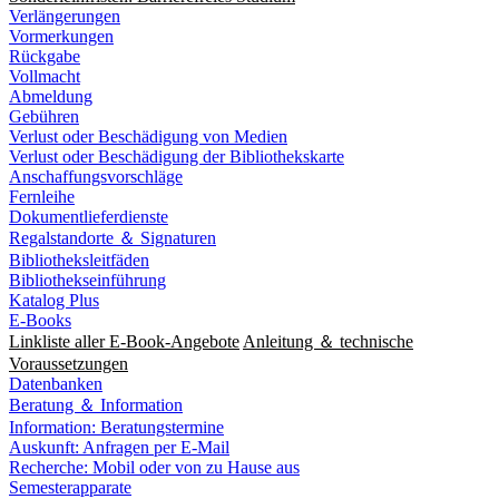
Verlängerungen
Vormerkungen
Rückgabe
Vollmacht
Abmeldung
Gebühren
Verlust oder Beschädigung von Medien
Verlust oder Beschädigung der Bibliothekskarte
Anschaffungsvorschläge
Fernleihe
Dokumentlieferdienste
Regalstandorte ＆ Signaturen
Bibliotheksleitfäden
Bibliothekseinführung
Katalog Plus
E-Books
Linkliste aller E-Book-Angebote
Anleitung ＆ technische
Voraussetzungen
Datenbanken
Beratung ＆ Information
Information: Beratungstermine
Auskunft: Anfragen per E-Mail
Recherche: Mobil oder von zu Hause aus
Semesterapparate