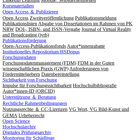
LinkedIn Learning
Moodle: Selbstlerneinheiten
Kursmaterialien
Open Access ＆ Publizieren
Open Access
Zweitveröffentlichung
Publikationsmeldung
Publikationslisten
Abgabe von Dissertationen im Rahmen von PK
NRW
DOI-, ISBN- und ISSN-Vergabe
Journal of Virtual Reality
and Broadcasting (jvrb)
Publikationsförderung
Open-Access-Publikationsfonds
Autor*innenrabatte
Institutionelles Repositorium HSDopus
Forschungsdaten
Forschungsdatenmanagement (FDM)
FDM in der Guten
wissenschaftlichen Praxis (GWP)
Anforderungen von
Fördermittelgebern
Datenbereitstellung
Sichtbarkeit von Forschung
Impulse für Forschungssichtbarkeit
Hochschulbibliografie
Autor*innen-ID (ORCID)
Unterstützung ＆ Beratung
Rechtliche Rahmenbedingungen
Nutzungsrechte ＆ CC-Lizenzen
VG Wort, VG Bild-Kunst und
GEMA
Urheberrecht
Open Science
Hochschularchiv
Digitales Prüfungsarchiv
Monitoring für Schädlinge