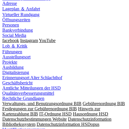
Adresse
Lageplan ＆ Anfahrt
Virtueller Rundgang
Öffnungszeiten
Personen
Bankverbindung
Social Media
facebook
Instagram
YouTube
Lob ＆ Kritik
Führungen
Ausstellungsort
Projekte
Ausbildung
Digitalisierung
Erinnerungsort Alter Schlachthof
Geschäftsbericht
Amtliche Mitteilungen der HSD
Qualitätsverbesserungsmittel
Rechtliche Grundlagen
Verwaltungs- und Benutzungsordnung BIB
Gebührenordnung BIB
Festlegungen zur Gebührenordnung BIB
Hinweis zur
Kartenzahlung BIB
IT-Ordnung HSD
Hausordnung HSD
Datenschutzbestimmungen Website
Datenschutzinformation
Bibliothekssystem
Datenschutzinformation HSDopus