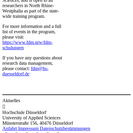
Sciences, and is open to all
researchers in North Rhine-
Westphalia as part of the state-
wide training program.
For more information and a full
list of events in the program,
please visit:
https://www.fdm.nrw/fdm-
schulungen​
​If you have any questions about
research data management,
please contact:
fdm@hs-
duesseldorf.de​​​​​​
Aktuelles

Hochschule Düsseldorf
University of Applied Sciences
Münsterstraße 156, 40476 Düsseldorf
Anfahrt
Impressum
Datenschutzbestimmungen