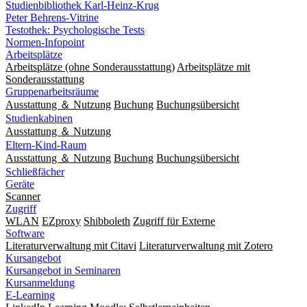
Studienbibliothek Karl-Heinz-Krug
Peter Behrens-Vitrine
Testothek: Psychologische Tests
Normen-Infopoint
Arbeitsplätze
Arbeitsplätze (ohne Sonderausstattung)
Arbeitsplätze mit
Sonderausstattung
Gruppenarbeitsräume
Ausstattung ＆ Nutzung
Buchung
Buchungsübersicht
Studienkabinen
Ausstattung ＆ Nutzung
Eltern-Kind-Raum
Ausstattung ＆ Nutzung
Buchung
Buchungsübersicht
Schließfächer
Geräte
Scanner
Zugriff
WLAN
EZproxy
Shibboleth
Zugriff für Externe
Software
Literaturverwaltung mit Citavi
Literaturverwaltung mit Zotero
Kursangebot
Kursangebot in Seminaren
Kursanmeldung
E-Learning