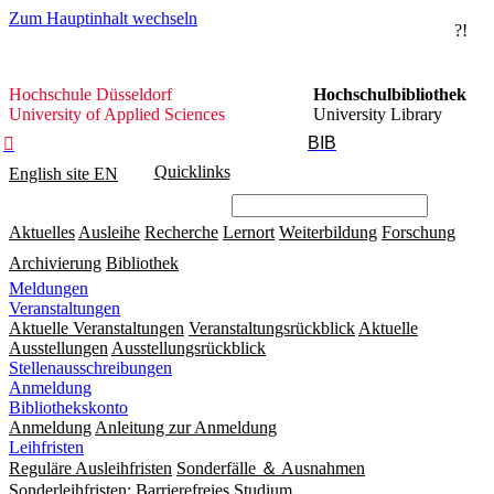
Zum Hauptinhalt wechseln
?!
Hochschule
Hochschule Düsseldorf
Hochschulbibliothek
Düsseldorf
University of Applied Sciences
University Library
BIB

Quicklinks
English site
EN
Aktuelles
Ausleihe
Recherche
Lernort
Weiterbildung
Forschung
Archivierung
Bibliothek
Meldungen
Veranstaltungen
Aktuelle Veranstaltungen
Veranstaltungsrückblick
Aktuelle
Ausstellungen
Ausstellungsrückblick
Stellenausschreibungen
Anmeldung
Bibliothekskonto
Anmeldung
Anleitung zur Anmeldung
Leihfristen
Reguläre Ausleihfristen
Sonderfälle ＆ Ausnahmen
Sonderleihfristen: Barrierefreies Studium