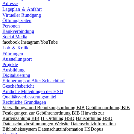
Adresse
Lageplan ＆ Anfahrt
Virtueller Rundgang
Öffnungszeiten
Personen
Bankverbindung
Social Media
facebook
Instagram
YouTube
Lob ＆ Kritik
Führungen
Ausstellungsort
Projekte
Ausbildung
Digitalisierung
Erinnerungsort Alter Schlachthof
Geschäftsbericht
Amtliche Mitteilungen der HSD
Qualitätsverbesserungsmittel
Rechtliche Grundlagen
Verwaltungs- und Benutzungsordnung BIB
Gebührenordnung BIB
Festlegungen zur Gebührenordnung BIB
Hinweis zur
Kartenzahlung BIB
IT-Ordnung HSD
Hausordnung HSD
Datenschutzbestimmungen Website
Datenschutzinformation
Bibliothekssystem
Datenschutzinformation HSDopus