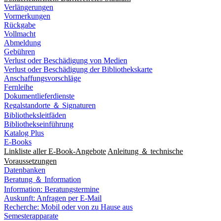
Verlängerungen
Vormerkungen
Rückgabe
Vollmacht
Abmeldung
Gebühren
Verlust oder Beschädigung von Medien
Verlust oder Beschädigung der Bibliothekskarte
Anschaffungsvorschläge
Fernleihe
Dokumentlieferdienste
Regalstandorte ＆ Signaturen
Bibliotheksleitfäden
Bibliothekseinführung
Katalog Plus
E-Books
Linkliste aller E-Book-Angebote
Anleitung ＆ technische
Voraussetzungen
Datenbanken
Beratung ＆ Information
Information: Beratungstermine
Auskunft: Anfragen per E-Mail
Recherche: Mobil oder von zu Hause aus
Semesterapparate