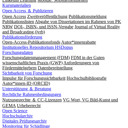
LinkedIn Learning
Moodle: Selbstlerneinheiten
Kursmaterialien
Open Access ＆ Publizieren
Open Access
Zweitveröffentlichung
Publikationsmeldung
Publikationslisten
Abgabe von Dissertationen im Rahmen von PK
NRW
DOI-, ISBN- und ISSN-Vergabe
Journal of Virtual Reality
and Broadcasting (jvrb)
Publikationsförderung
Open-Access-Publikationsfonds
Autor*innenrabatte
Institutionelles Repositorium HSDopus
Forschungsdaten
Forschungsdatenmanagement (FDM)
FDM in der Guten
wissenschaftlichen Praxis (GWP)
Anforderungen von
Fördermittelgebern
Datenbereitstellung
Sichtbarkeit von Forschung
Impulse für Forschungssichtbarkeit
Hochschulbibliografie
Autor*innen-ID (ORCID)
Unterstützung ＆ Beratung
Rechtliche Rahmenbedingungen
Nutzungsrechte ＆ CC-Lizenzen
VG Wort, VG Bild-Kunst und
GEMA
Urheberrecht
Open Science
Hochschularchiv
Digitales Prüfungsarchiv
Monitoring für Schädlinge