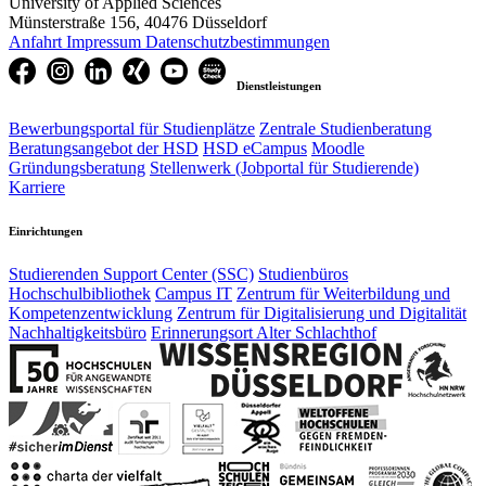
University of Applied Sciences
Münsterstraße 156, 40476 Düsseldorf
Anfahrt
Impressum
Datenschutzbestimmungen
Dienstleistungen
Bewerbungsportal für Studienplätze
Zentrale Studienberatung
Beratungsangebot der HSD
HSD eCampus
Moodle
Gründungsberatung
Stellenwerk (Jobportal für Studierende)
Karriere
Einrichtungen
Studierenden Support Center (SSC)
Studienbüros
Hochschulbibliothek
Campus IT
Zentrum für Weiterbildung und
Kompetenzentwicklung
Zentrum für Digitalisierung und Digitalität
Nachhaltigkeitsbüro
Erinnerungsort Alter Schlachthof