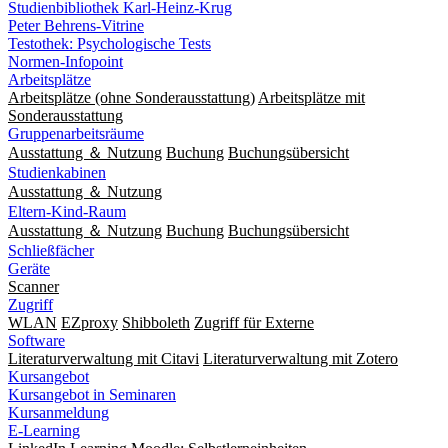
Studienbibliothek Karl-Heinz-Krug
Peter Behrens-Vitrine
Testothek: Psychologische Tests
Normen-Infopoint
Arbeitsplätze
Arbeitsplätze (ohne Sonderausstattung)
Arbeitsplätze mit
Sonderausstattung
Gruppenarbeitsräume
Ausstattung ＆ Nutzung
Buchung
Buchungsübersicht
Studienkabinen
Ausstattung ＆ Nutzung
Eltern-Kind-Raum
Ausstattung ＆ Nutzung
Buchung
Buchungsübersicht
Schließfächer
Geräte
Scanner
Zugriff
WLAN
EZproxy
Shibboleth
Zugriff für Externe
Software
Literaturverwaltung mit Citavi
Literaturverwaltung mit Zotero
Kursangebot
Kursangebot in Seminaren
Kursanmeldung
E-Learning