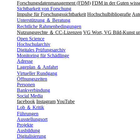
Forschungsdatenmanagement (FDM)
FDM in der Guten wisse
Sichtbarkeit von Forschung
Impulse für Forschungssichtbarkeit
Hochschulbibliografie
Aut
Unterstützung ＆ Beratung
Rechtliche Rahmenbedingungen
Nutzungsrechte ＆ CC-Lizenzen
VG Wort, VG Bild-Kunst 
Open Science
Hochschularchiv
Digitales Prüfungsarchiv
Monitoring für Schädlinge
Adresse
Lageplan ＆ Anfahrt
Virtueller Rundgang
Öffnungszeiten
Personen
Bankverbindung
Social Media
facebook
Instagram
YouTube
Lob ＆ Kritik
Führungen
Ausstellungsort
Projekte
Ausbildung
Digitalisierung