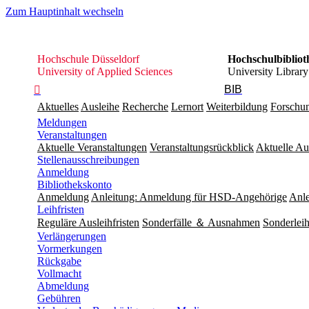
Zum Hauptinhalt wechseln
Hochschule
Hochschule Düsseldorf
Hochschulbibliot
Düsseldorf
University of Applied Sciences
University Library
BIB

Aktuelles
Ausleihe
Recherche
Lernort
Weiterbildung
Forschu
Meldungen
Veranstaltungen
Aktuelle Veranstaltungen
Veranstaltungsrückblick
Aktuelle Au
Stellenausschreibungen
Anmeldung
Bibliothekskonto
Anmeldung
Anleitung: Anmeldung für HSD-Angehörige
Anle
Leihfristen
Reguläre Ausleihfristen
Sonderfälle ＆ Ausnahmen
Sonderleih
Verlängerungen
Vormerkungen
Rückgabe
Vollmacht
Abmeldung
Gebühren