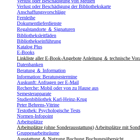
Verlust oder Beschädigung von Medien
Verlust oder Beschädigung der Bibliothekskarte
Anschaffungsvorschläge
Fernleihe
Dokumentlieferdienste
Regalstandorte ＆ Signaturen
Bibliotheksleitfäden
Bibliothekseinführung
Katalog Plus
E-Books
Linkliste aller E-Book-Angebote
Anleitung ＆ technische Vor
Datenbanken
Beratung ＆ Information
Information: Beratungstermine
Auskunft: Anfragen per E-Mail
Recherche: Mobil oder von zu Hause aus
Semesterapparate
Studienbibliothek Karl-Heinz-Krug
Peter Behrens-Vitrine
Testothek: Psychologische Tests
Normen-Infopoint
Arbeitsplätze
Arbeitsplätze (ohne Sonderausstattung)
Arbeitsplätze mit Sond
Gruppenarbeitsräume
Ausstattung ＆ Nutzung
Buchung
Buchungsübersicht