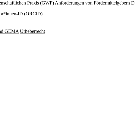
nschaftlichen Praxis (GWP)
Anforderungen von Fördermittelgebern
Da
or*innen-ID (ORCID)
und GEMA
Urheberrecht