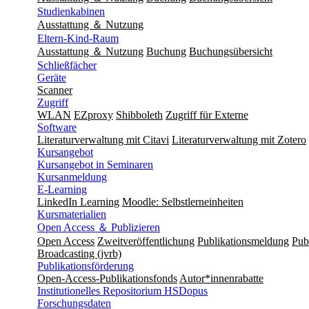
Studienkabinen
Ausstattung ＆ Nutzung
Eltern-Kind-Raum
Ausstattung ＆ Nutzung
Buchung
Buchungsübersicht
Schließfächer
Geräte
Scanner
Zugriff
WLAN
EZproxy
Shibboleth
Zugriff für Externe
Software
Literaturverwaltung mit Citavi
Literaturverwaltung mit Zotero
Kursangebot
Kursangebot in Seminaren
Kursanmeldung
E-Learning
LinkedIn Learning
Moodle: Selbstlerneinheiten
Kursmaterialien
Open Access ＆ Publizieren
Open Access
Zweitveröffentlichung
Publikationsmeldung
Publ
Broadcasting (jvrb)
Publikationsförderung
Open-Access-Publikationsfonds
Autor*innenrabatte
Institutionelles Repositorium HSDopus
Forschungsdaten