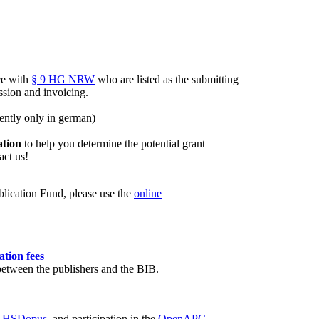
ce with
§ 9 HG NRW
who are listed as the submitting
sion and invoicing. ​
ently only in german)
ation
to help you determine the potential grant
act us!
blication Fund, please use the
online
ation fees
between the publishers and the BIB.
ory HSDopus
, and participation in the
OpenAPC