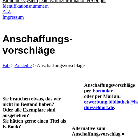
Bibliothekssystem
Datenschutzinformation HSDopus
Identifikationsnummern
A-Z
Impressum
Anschaffungs-­
vorschläge
Bib
>
Ausleihe
> Anschaffungsvorschläge
Anschaffungsvorschläge
per
Formular
oder per Mail an:
Sie brauchen etwas, das wir
erwerbung.bibliothek@hs
nicht im Bestand haben?
duesseldorf.de
.
Oder alle Exemplare sind
ausgeliehen?
Sie hätten gerne einen Titel als
E-Book?
Alternative zum
Anschaffungsvorschlag =