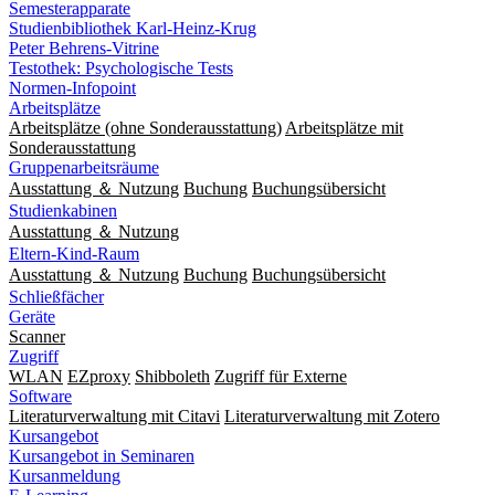
Semesterapparate
Studienbibliothek Karl-Heinz-Krug
Peter Behrens-Vitrine
Testothek: Psychologische Tests
Normen-Infopoint
Arbeitsplätze
Arbeitsplätze (ohne Sonderausstattung)
Arbeitsplätze mit
Sonderausstattung
Gruppenarbeitsräume
Ausstattung ＆ Nutzung
Buchung
Buchungsübersicht
Studienkabinen
Ausstattung ＆ Nutzung
Eltern-Kind-Raum
Ausstattung ＆ Nutzung
Buchung
Buchungsübersicht
Schließfächer
Geräte
Scanner
Zugriff
WLAN
EZproxy
Shibboleth
Zugriff für Externe
Software
Literaturverwaltung mit Citavi
Literaturverwaltung mit Zotero
Kursangebot
Kursangebot in Seminaren
Kursanmeldung