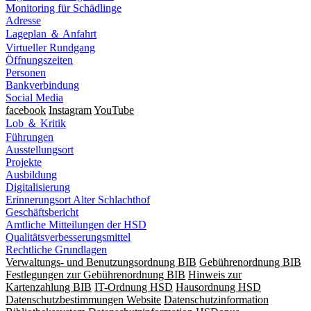
Monitoring für Schädlinge
Adresse
Lageplan ＆ Anfahrt
Virtueller Rundgang
Öffnungszeiten
Personen
Bankverbindung
Social Media
facebook
Instagram
YouTube
Lob ＆ Kritik
Führungen
Ausstellungsort
Projekte
Ausbildung
Digitalisierung
Erinnerungsort Alter Schlachthof
Geschäftsbericht
Amtliche Mitteilungen der HSD
Qualitätsverbesserungsmittel
Rechtliche Grundlagen
Verwaltungs- und Benutzungsordnung BIB
Gebührenordnung BIB
Festlegungen zur Gebührenordnung BIB
Hinweis zur
Kartenzahlung BIB
IT-Ordnung HSD
Hausordnung HSD
Datenschutzbestimmungen Website
Datenschutzinformation