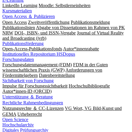
E-Learning
LinkedIn Learning
Moodle: Selbstlerneinheiten
Kursmaterialien
Open Access ＆ Publizieren
Open Access
Zweitveröffentlichung
Publikationsmeldung
Publikationslisten
Abgabe von Dissertationen im Rahmen von PK
NRW
DOI-, ISBN- und ISSN-Vergabe
Journal of Virtual Reality
and Broadcasting (jvrb)
Publikationsförderung
Open-Access-Publikationsfonds
Autor*innenrabatte
Institutionelles Repositorium HSDopus
Forschungsdaten
Forschungsdatenmanagement (FDM)
FDM in der Guten
wissenschaftlichen Praxis (GWP)
Anforderungen von
Fördermittelgebern
Datenbereitstellung
Sichtbarkeit von Forschung
Impulse für Forschungssichtbarkeit
Hochschulbibliografie
Autor*innen-ID (ORCID)
Unterstützung ＆ Beratung
Rechtliche Rahmenbedingungen
Nutzungsrechte ＆ CC-Lizenzen
VG Wort, VG Bild-Kunst und
GEMA
Urheberrecht
Open Science
Hochschularchiv
Digitales Prüfungsarchiv