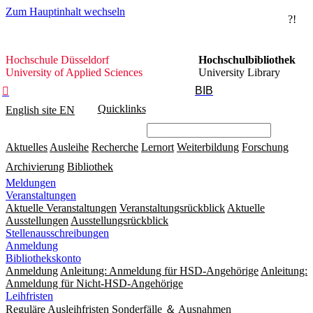
Zum Hauptinhalt wechseln
?!
Hochschule
Hochschule Düsseldorf
Hochschulbibliothek
Düsseldorf
University of Applied Sciences
University Library
BIB

Quicklinks
English site
EN
Aktuelles
Ausleihe
Recherche
Lernort
Weiterbildung
Forschung
Archivierung
Bibliothek
Meldungen
Veranstaltungen
Aktuelle Veranstaltungen
Veranstaltungsrückblick
Aktuelle
Ausstellungen
Ausstellungsrückblick
Stellenausschreibungen
Anmeldung
Bibliothekskonto
Anmeldung
Anleitung: Anmeldung für HSD-Angehörige
Anleitung:
Anmeldung für Nicht-HSD-Angehörige
Leihfristen
Reguläre Ausleihfristen
Sonderfälle ＆ Ausnahmen