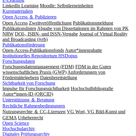
E-Learning
LinkedIn Learning
Moodle: Selbstlerneinheiten
Kursmaterialien
Open Access ＆ Publizieren
Open Access
Zweitveröffentlichung
Publikationsmeldung
Publikationslisten
Abgabe von Dissertationen im Rahmen von PK
NRW
DOI-, ISBN- und ISSN-Vergabe
Journal of Virtual Reality
and Broadcasting (jvrb)
Publikationsförderung
Open-Access-Publikationsfonds
Autor*innenrabatte
Institutionelles Repositorium HSDopus
Forschungsdaten
Forschungsdatenmanagement (FDM)
FDM in der Guten
wissenschaftlichen Praxis (GWP)
Anforderungen von
Fördermittelgebern
Datenbereitstellung
Sichtbarkeit von Forschung
Impulse für Forschungssichtbarkeit
Hochschulbibliografie
Autor*innen-ID (ORCID)
Unterstützung ＆ Beratung
Rechtliche Rahmenbedingungen
Nutzungsrechte ＆ CC-Lizenzen
VG Wort, VG Bild-Kunst und
GEMA
Urheberrecht
Open Science
Hochschularchiv
Digitales Prüfungsarchiv