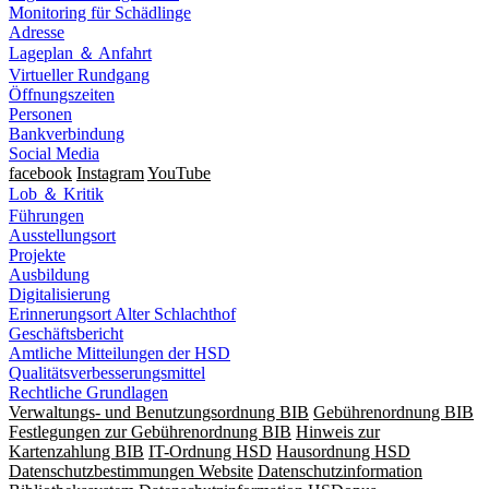
Monitoring für Schädlinge
Adresse
Lageplan ＆ Anfahrt
Virtueller Rundgang
Öffnungszeiten
Personen
Bankverbindung
Social Media
facebook
Instagram
YouTube
Lob ＆ Kritik
Führungen
Ausstellungsort
Projekte
Ausbildung
Digitalisierung
Erinnerungsort Alter Schlachthof
Geschäftsbericht
Amtliche Mitteilungen der HSD
Qualitätsverbesserungsmittel
Rechtliche Grundlagen
Verwaltungs- und Benutzungsordnung BIB
Gebührenordnung BIB
Festlegungen zur Gebührenordnung BIB
Hinweis zur
Kartenzahlung BIB
IT-Ordnung HSD
Hausordnung HSD
Datenschutzbestimmungen Website
Datenschutzinformation