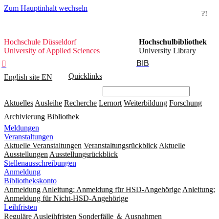
Zum Hauptinhalt wechseln
?!
Hochschule
Hochschule Düsseldorf
Hochschulbibliothek
Düsseldorf
University of Applied Sciences
University Library
BIB

Quicklinks
English site
EN
Aktuelles
Ausleihe
Recherche
Lernort
Weiterbildung
Forschung
Archivierung
Bibliothek
Meldungen
Veranstaltungen
Aktuelle Veranstaltungen
Veranstaltungsrückblick
Aktuelle
Ausstellungen
Ausstellungsrückblick
Stellenausschreibungen
Anmeldung
Bibliothekskonto
Anmeldung
Anleitung: Anmeldung für HSD-Angehörige
Anleitung:
Anmeldung für Nicht-HSD-Angehörige
Leihfristen
Reguläre Ausleihfristen
Sonderfälle ＆ Ausnahmen