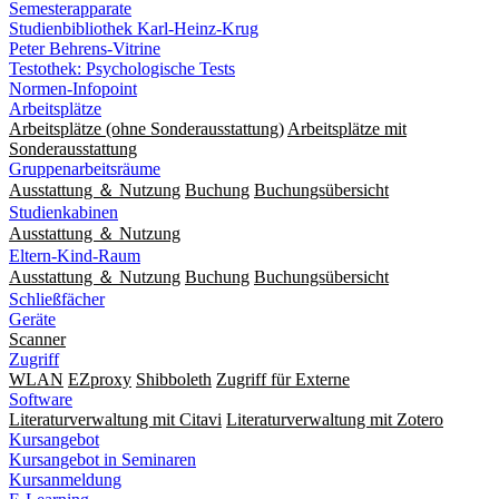
Semesterapparate
Studienbibliothek Karl-Heinz-Krug
Peter Behrens-Vitrine
Testothek: Psychologische Tests
Normen-Infopoint
Arbeitsplätze
Arbeitsplätze (ohne Sonderausstattung)
Arbeitsplätze mit
Sonderausstattung
Gruppenarbeitsräume
Ausstattung ＆ Nutzung
Buchung
Buchungsübersicht
Studienkabinen
Ausstattung ＆ Nutzung
Eltern-Kind-Raum
Ausstattung ＆ Nutzung
Buchung
Buchungsübersicht
Schließfächer
Geräte
Scanner
Zugriff
WLAN
EZproxy
Shibboleth
Zugriff für Externe
Software
Literaturverwaltung mit Citavi
Literaturverwaltung mit Zotero
Kursangebot
Kursangebot in Seminaren
Kursanmeldung