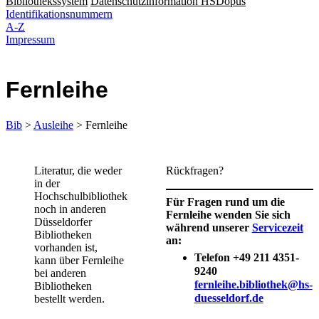
Bibliothekssystem
Datenschutzinformation HSDopus
Identifikationsnummern
A-Z
Impressum
Fernleihe
Bib
>
Ausleihe
> Fernleihe
​​​​​Literatur, die weder
Rückfragen?
in der
Hochschulbibliothek
Für Fragen rund um die
noch in anderen
Fernleihe wenden Sie sich
Düsseldorfer
während unserer
Servicezeit
Bibliotheken
an:
vorhanden ist,
Telefon +49 211 4351-
kann über Fernleihe
9240
bei anderen
fernleihe.bibliothek@hs-
Bibliotheken
duesseldorf.de
bestellt werden.