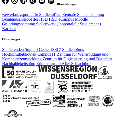
Dienstleistungen
Bewerbungsportal für Studienplätze
Zentrale Studienberatung
Beratungsangebot der HSD
HSD eCampus
Moodle
Gründungsberatung
Stellenwerk (Jobportal für Studierende)
Karriere
Einrichtungen
Studierenden Support Center (SSC)
Studienbüros
Hochschulbibliothek
Campus IT
Zentrum für Weiterbildung und
Kompetenzentwicklung
Zentrum für Digitalisierung und Digitalität
Nachhaltigkeitsbüro
Erinnerungsort Alter Schlachthof