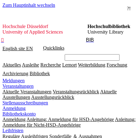
Zum Hauptinhalt wechseln
?!
Hochschule
Hochschule Düsseldorf
Hochschulbibliothek
Düsseldorf
University of Applied Sciences
University Library
BIB

Quicklinks
English site
EN
Aktuelles
Ausleihe
Recherche
Lernort
Weiterbildung
Forschung
Archivierung
Bibliothek
Meldungen
Veranstaltungen
Aktuelle Veranstaltungen
Veranstaltungsrückblick
Aktuelle
Ausstellungen
Ausstellungsrückblick
Stellenausschreibungen
Anmeldung
Bibliothekskonto
Anmeldung
Anleitung: Anmeldung für HSD-Angehörige
Anleitung:
Anmeldung für Nicht-HSD-Angehörige
Leihfristen
Reguläre Ausleihfristen
Sonderfälle ＆ Ausnahmen