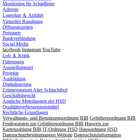
Monitoring für Schädlinge
Adresse
Lageplan ＆ Anfahrt
Virtueller Rundgang
Öffnungszeiten
Personen
Bankverbindung
Social Media
facebook
Instagram
YouTube
Lob ＆ Kritik
Führungen
Ausstellungsort
Projekte
Ausbildung
Digitalisierung
Erinnerungsort Alter Schlachthof
Geschäftsbericht
Amtliche Mitteilungen der HSD
Qualitätsverbesserungsmittel
Rechtliche Grundlagen
Verwaltungs- und Benutzungsordnung BIB
Gebührenordnung BIB
Festlegungen zur Gebührenordnung BIB
Hinweis zur
Kartenzahlung BIB
IT-Ordnung HSD
Hausordnung HSD
Datenschutzbestimmungen Website
Datenschutzinformation