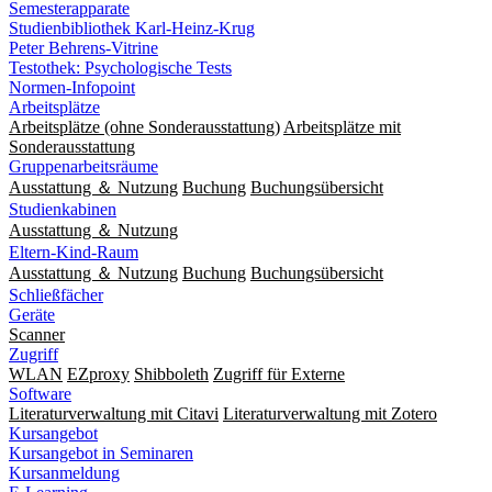
Semesterapparate
Studienbibliothek Karl-Heinz-Krug
Peter Behrens-Vitrine
Testothek: Psychologische Tests
Normen-Infopoint
Arbeitsplätze
Arbeitsplätze (ohne Sonderausstattung)
Arbeitsplätze mit
Sonderausstattung
Gruppenarbeitsräume
Ausstattung ＆ Nutzung
Buchung
Buchungsübersicht
Studienkabinen
Ausstattung ＆ Nutzung
Eltern-Kind-Raum
Ausstattung ＆ Nutzung
Buchung
Buchungsübersicht
Schließfächer
Geräte
Scanner
Zugriff
WLAN
EZproxy
Shibboleth
Zugriff für Externe
Software
Literaturverwaltung mit Citavi
Literaturverwaltung mit Zotero
Kursangebot
Kursangebot in Seminaren
Kursanmeldung