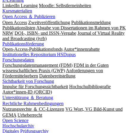
E-Learning
LinkedIn Learning
Moodle: Selbstlerneinheiten
Kursmaterialien
Open Access ＆ Publizieren
Open Access
Zweitveröffentlichung
Publikationsmeldung
Publikationslisten
Abgabe von Dissertationen im Rahmen von PK
NRW
DOI-, ISBN- und ISSN-Vergabe
Journal of Virtual Reality
and Broadcasting (jvrb)
Publikationsförderung
Open-Access-Publikationsfonds
Autor*innenrabatte
Institutionelles Repositorium HSDopus
Forschungsdaten
Forschungsdatenmanagement (FDM)
FDM in der Guten
wissenschaftlichen Praxis (GWP)
Anforderungen von
Fördermittelgebern
Datenbereitstellung
Sichtbarkeit von Forschung
Impulse für Forschungssichtbarkeit
Hochschulbibliografie
Autor*innen-ID (ORCID)
Unterstützung ＆ Beratung
Rechtliche Rahmenbedingungen
Nutzungsrechte ＆ CC-Lizenzen
VG Wort, VG Bild-Kunst und
GEMA
Urheberrecht
Open Science
Hochschularchiv
Digitales Prüfungsarchiv