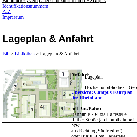
Bibliothekssystem
Datenschutzinformation HSDopus
Identifikationsnummern
A-Z
Impressum
Lageplan & Anfahrt
Bib
>
Bibliothek
> Lageplan & Anfahrt
Anfahrt:
Lageplan
Hochschulbibliothek - Ge
Übersicht: Campus-Fahrplan
der Rheinbahn
mit Bus/Bahn:
Bahnlinie 704 bis Haltestelle
Rather Straße (ab Hauptbahnhof
bzw.
aus Richtung Südfriedhof)
oder Bus 834 bis Haltestelle