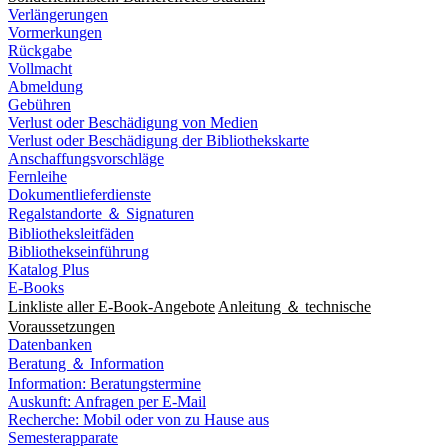
Verlängerungen
Vormerkungen
Rückgabe
Vollmacht
Abmeldung
Gebühren
Verlust oder Beschädigung von Medien
Verlust oder Beschädigung der Bibliothekskarte
Anschaffungsvorschläge
Fernleihe
Dokumentlieferdienste
Regalstandorte ＆ Signaturen
Bibliotheksleitfäden
Bibliothekseinführung
Katalog Plus
E-Books
Linkliste aller E-Book-Angebote
Anleitung ＆ technische
Voraussetzungen
Datenbanken
Beratung ＆ Information
Information: Beratungstermine
Auskunft: Anfragen per E-Mail
Recherche: Mobil oder von zu Hause aus
Semesterapparate