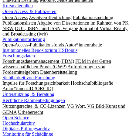
LinkedIn Learning
Moodle: Selbstlerneinheiten
Kursmaterialien
Open Access ＆ Publizieren
Open Access
Zweitveröffentlichung
Publikationsmeldung
Publikationslisten
Abgabe von Dissertationen im Rahmen von PK
NRW
DOI-, ISBN- und ISSN-Vergabe
Journal of Virtual Reality
and Broadcasting (jvrb)
Publikationsförderung
Open-Access-Publikationsfonds
Autor*innenrabatte
Institutionelles Repositorium HSDopus
Forschungsdaten
Forschungsdatenmanagement (FDM)
FDM in der Guten
wissenschaftlichen Praxis (GWP)
Anforderungen von
Fördermittelgebern
Datenbereitstellung
Sichtbarkeit von Forschung
Impulse für Forschungssichtbarkeit
Hochschulbibliografie
Autor*innen-ID (ORCID)
Unterstützung ＆ Beratung
Rechtliche Rahmenbedingungen
Nutzungsrechte ＆ CC-Lizenzen
VG Wort, VG Bild-Kunst und
GEMA
Urheberrecht
Open Science
Hochschularchiv
Digitales Prüfungsarchiv
Monitoring für Schädlinge