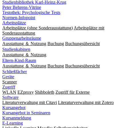
Studienbibliothek Karl-Heinz-Krug
Peter Behrens-Vitrine
Testothek: Psychologische Tests
Normen-Infopoint
Arbeitsplätze
Arbeitsplätze (ohne Sonderausstattung)
Arbeitsplätze mit
Sonderausstattung
Gruppenarbeitsräume
Ausstattung ＆ Nutzung
Buchung
Buchungsübersicht
Studienkabinen
Ausstattung ＆ Nutzung
Eltern-Kind-Raum
Ausstattung ＆ Nutzung
Buchung
Buchungsübersicht
Schließfächer
Geräte
Scanner
Zugriff
WLAN
EZproxy
Shibboleth
Zugriff für Externe
Software
Literaturverwaltung mit Citavi
Literaturverwaltung mit Zotero
Kursangebot
Kursangebot in Seminaren
Kursanmeldung
E-Learning