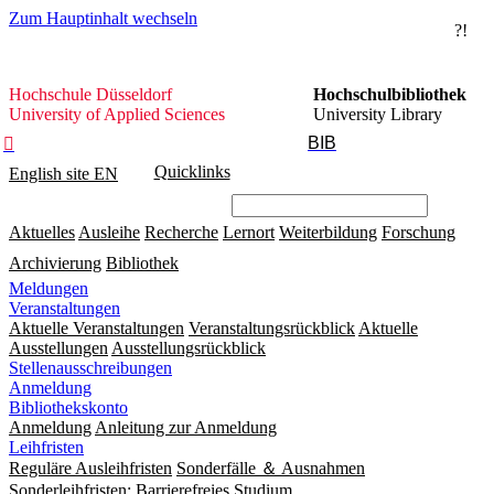
Zum Hauptinhalt wechseln
?!
Hochschule
Hochschule Düsseldorf
Hochschulbibliothek
Düsseldorf
University of Applied Sciences
University Library
BIB

Quicklinks
English site
EN
Aktuelles
Ausleihe
Recherche
Lernort
Weiterbildung
Forschung
Archivierung
Bibliothek
Meldungen
Veranstaltungen
Aktuelle Veranstaltungen
Veranstaltungsrückblick
Aktuelle
Ausstellungen
Ausstellungsrückblick
Stellenausschreibungen
Anmeldung
Bibliothekskonto
Anmeldung
Anleitung zur Anmeldung
Leihfristen
Reguläre Ausleihfristen
Sonderfälle ＆ Ausnahmen
Sonderleihfristen: Barrierefreies Studium