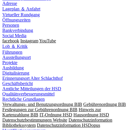
Adresse
Lageplan ＆ Anfahrt
Virtueller Rundgang
Öffnungszeiten
Personen
Bankverbindung
Social Media
facebook
Instagram
YouTube
Lob ＆ Kritik
Führungen
Ausstellungsort
Projekte
Ausbildung
Digitalisierung
Erinnerungsort Alter Schlachthof
Geschäftsbericht
Amtliche Mitteilungen der HSD
Qualitätsverbesserungsmittel
Rechtliche Grundlagen
Verwaltungs- und Benutzungsordnung BIB
Gebührenordnung BIB
Festlegungen zur Gebührenordnung BIB
Hinweis zur
Kartenzahlung BIB
IT-Ordnung HSD
Hausordnung HSD
Datenschutzbestimmungen Website
Datenschutzinformation
Bibliothekssystem
Datenschutzinformation HSDopus