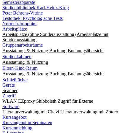
Semesterapparate
Studienbibliothek Karl-Heinz-Krug
Peter Behrens-Vitrine
Testothek: Psychologische Tests
Normen-Infopoint
Arbeitsplätze
Arbeitsplätze (ohne Sonderausstattung)
Arbeitsplätze mit
Sonderausstattung
Gruppenarbeitsräume
Ausstattung ＆ Nutzung
Buchung
Buchungsübersicht
Studienkabinen
Ausstattung ＆ Nutzung
Eltern-Kind-Raum
Ausstattung ＆ Nutzung
Buchung
Buchungsübersicht
Schließfächer
Geräte
Scanner
Zugriff
WLAN
EZproxy
Shibboleth
Zugriff für Externe
Software
Literaturverwaltung mit Citavi
Literaturverwaltung mit Zotero
Kursangebot
Kursangebot in Seminaren
Kursanmeldung