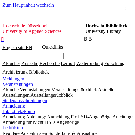
Zum Hauptinhalt wechseln
?!
Hochschule
Hochschule Düsseldorf
Hochschulbibliothek
Düsseldorf
University of Applied Sciences
University Library
BIB

Quicklinks
English site
EN
Aktuelles
Ausleihe
Recherche
Lernort
Weiterbildung
Forschung
Archivierung
Bibliothek
Meldungen
Veranstaltungen
Aktuelle Veranstaltungen
Veranstaltungsrückblick
Aktuelle
Ausstellungen
Ausstellungsrückblick
Stellenausschreibungen
Anmeldung
Bibliothekskonto
Anmeldung
Anleitung: Anmeldung für HSD-Angehörige
Anleitung:
Anmeldung für Nicht-HSD-Angehörige
Leihfristen
Reguläre Ausleihfristen
Sonderfälle ＆ Ausnahmen