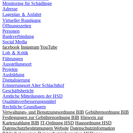
Monitoring für Schädlinge
Adresse
Lageplan ＆ Anfahrt
Virtueller Rundgang
Öffnungszeiten
Personen
Bankverbindung
Social Media
facebook
Instagram
YouTube
Lob ＆ Kritik
Führungen
Ausstellungsort
Projekte
Ausbildung
Digitalisierung
Erinnerungsort Alter Schlachthof
Geschäftsbericht
Amtliche Mitteilungen der HSD
Qualitätsverbesserungsmittel
Rechtliche Grundlagen
Verwaltungs- und Benutzungsordnung BIB
Gebührenordnung BIB
Festlegungen zur Gebührenordnung BIB
Hinweis zur
Kartenzahlung BIB
IT-Ordnung HSD
Hausordnung HSD
Datenschutzbestimmungen Website
Datenschutzinformation