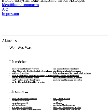
Bibliothekssystem
Datenschutzinformation HSDopus
Identifikationsnummern
A-Z
Impressum
Aktuelles
Wer, Wo, Was
Ich möchte ...
mich für ein Studium bewerben
ein Teilzeitstudium aufnehmen
ohne Abitur oder Fachhochschulreife studieren
eine Bibliothekskarte beantragen
mich zurückmelden
Informationen zur Barrierefreiheit erhalten
Informationen zur Studienfinanzierung erhalten
meinen Lebenslauf besprechen
einen Auslandsaufenthalt planen
mich für ein Praktikum bewerben
ein Urlaubssemester beantragen
mich für ein Stipendium bewerben
an der Hochschule Düsseldorf arbeiten
Ich suche ...
Infos für Studieninteressierte
den Career Service
die Studienberatung
die Campus IT
die Zulassungsstelle
die Mensa
die Studienbüros
das Social-Media-Angebot
das International Office
Hilfe beim Bewerbungsschreiben
Infos zum barrierefreien Studium
ein Praktikum/einen Jobeinstieg