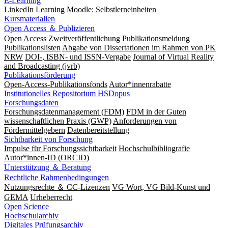
E-Learning
LinkedIn Learning
Moodle: Selbstlerneinheiten
Kursmaterialien
Open Access ＆ Publizieren
Open Access
Zweitveröffentlichung
Publikationsmeldung
Publikationslisten
Abgabe von Dissertationen im Rahmen von PK
NRW
DOI-, ISBN- und ISSN-Vergabe
Journal of Virtual Reality
and Broadcasting (jvrb)
Publikationsförderung
Open-Access-Publikationsfonds
Autor*innenrabatte
Institutionelles Repositorium HSDopus
Forschungsdaten
Forschungsdatenmanagement (FDM)
FDM in der Guten
wissenschaftlichen Praxis (GWP)
Anforderungen von
Fördermittelgebern
Datenbereitstellung
Sichtbarkeit von Forschung
Impulse für Forschungssichtbarkeit
Hochschulbibliografie
Autor*innen-ID (ORCID)
Unterstützung ＆ Beratung
Rechtliche Rahmenbedingungen
Nutzungsrechte ＆ CC-Lizenzen
VG Wort, VG Bild-Kunst und
GEMA
Urheberrecht
Open Science
Hochschularchiv
Digitales Prüfungsarchiv