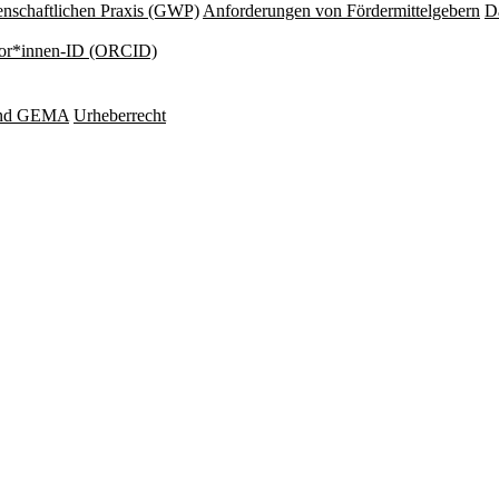
nschaftlichen Praxis (GWP)
Anforderungen von Fördermittelgebern
Da
or*innen-ID (ORCID)
und GEMA
Urheberrecht