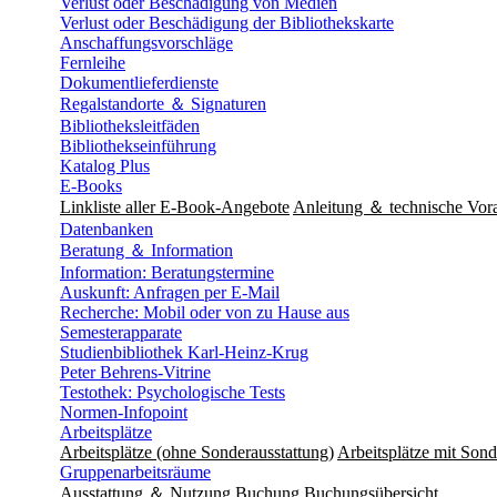
Verlust oder Beschädigung von Medien
Verlust oder Beschädigung der Bibliothekskarte
Anschaffungsvorschläge
Fernleihe
Dokumentlieferdienste
Regalstandorte ＆ Signaturen
Bibliotheksleitfäden
Bibliothekseinführung
Katalog Plus
E-Books
Linkliste aller E-Book-Angebote
Anleitung ＆ technische Vor
Datenbanken
Beratung ＆ Information
Information: Beratungstermine
Auskunft: Anfragen per E-Mail
Recherche: Mobil oder von zu Hause aus
Semesterapparate
Studienbibliothek Karl-Heinz-Krug
Peter Behrens-Vitrine
Testothek: Psychologische Tests
Normen-Infopoint
Arbeitsplätze
Arbeitsplätze (ohne Sonderausstattung)
Arbeitsplätze mit Sond
Gruppenarbeitsräume
Ausstattung ＆ Nutzung
Buchung
Buchungsübersicht