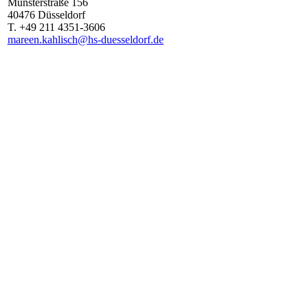
Münsterstraße
156
40476
Düsseldorf
T.
+49 211 4351-3606
mareen.kahlisch@hs-duesseldorf.de