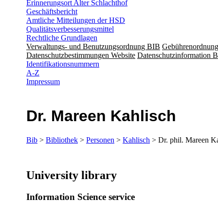
Erinnerungsort Alter Schlachthof
Geschäftsbericht
Amtliche Mitteilungen der HSD
Qualitätsverbesserungsmittel
Rechtliche Grundlagen
Verwaltungs- und Benutzungsordnung BIB
Gebührenordnun
Datenschutzbestimmungen Website
Datenschutzinformation B
Identifikationsnummern
A-Z
Impressum
Dr. Mareen Kahlisch
Bib
>
Bibliothek
>
Personen
>
Kahlisch
> Dr. phil. Mareen K
​​University library
Information Science service