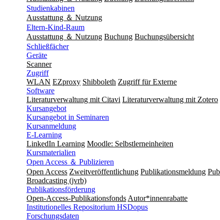
Studienkabinen
Ausstattung ＆ Nutzung
Eltern-Kind-Raum
Ausstattung ＆ Nutzung
Buchung
Buchungsübersicht
Schließfächer
Geräte
Scanner
Zugriff
WLAN
EZproxy
Shibboleth
Zugriff für Externe
Software
Literaturverwaltung mit Citavi
Literaturverwaltung mit Zotero
Kursangebot
Kursangebot in Seminaren
Kursanmeldung
E-Learning
LinkedIn Learning
Moodle: Selbstlerneinheiten
Kursmaterialien
Open Access ＆ Publizieren
Open Access
Zweitveröffentlichung
Publikationsmeldung
Publ
Broadcasting (jvrb)
Publikationsförderung
Open-Access-Publikationsfonds
Autor*innenrabatte
Institutionelles Repositorium HSDopus
Forschungsdaten