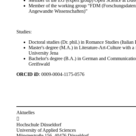
Member of the EG (expert group) Open Science at Düsse
Member of the working group “FDM (Forschungsdatenm
Angewandte Wissenschaften)”
Studies:
Doctoral studies (Dr. phil.) in Romance Studies (Italian 
Master's degree (M.A.) in Literature-Art-Culture with a
University Jena
Bachelor's degree (B.A.) in German and Communication 
Greifswald
ORCID iD
: ​​0009-0004-1175-0576
Aktuelles

Hochschule Düsseldorf
University of Applied Sciences
Münsterstraße 156, 40476 Düsseldorf