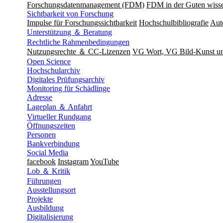
Forschungsdatenmanagement (FDM)
FDM in der Guten wisse
Sichtbarkeit von Forschung
Impulse für Forschungssichtbarkeit
Hochschulbibliografie
Aut
Unterstützung ＆ Beratung
Rechtliche Rahmenbedingungen
Nutzungsrechte ＆ CC-Lizenzen
VG Wort, VG Bild-Kunst 
Open Science
Hochschularchiv
Digitales Prüfungsarchiv
Monitoring für Schädlinge
Adresse
Lageplan ＆ Anfahrt
Virtueller Rundgang
Öffnungszeiten
Personen
Bankverbindung
Social Media
facebook
Instagram
YouTube
Lob ＆ Kritik
Führungen
Ausstellungsort
Projekte
Ausbildung
Digitalisierung