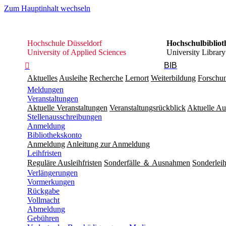
Zum Hauptinhalt wechseln
Hochschule
Hochschule Düsseldorf
Hochschulbibliot
Düsseldorf
University of Applied Sciences
University Library
BIB

Aktuelles
Ausleihe
Recherche
Lernort
Weiterbildung
Forschu
Meldungen
Veranstaltungen
Aktuelle Veranstaltungen
Veranstaltungsrückblick
Aktuelle Au
Stellenausschreibungen
Anmeldung
Bibliothekskonto
Anmeldung
Anleitung zur Anmeldung
Leihfristen
Reguläre Ausleihfristen
Sonderfälle ＆ Ausnahmen
Sonderleih
Verlängerungen
Vormerkungen
Rückgabe
Vollmacht
Abmeldung
Gebühren