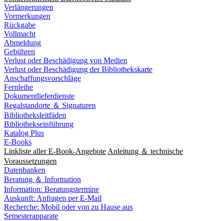
Verlängerungen
Vormerkungen
Rückgabe
Vollmacht
Abmeldung
Gebühren
Verlust oder Beschädigung von Medien
Verlust oder Beschädigung der Bibliothekskarte
Anschaffungsvorschläge
Fernleihe
Dokumentlieferdienste
Regalstandorte ＆ Signaturen
Bibliotheksleitfäden
Bibliothekseinführung
Katalog Plus
E-Books
Linkliste aller E-Book-Angebote
Anleitung ＆ technische
Voraussetzungen
Datenbanken
Beratung ＆ Information
Information: Beratungstermine
Auskunft: Anfragen per E-Mail
Recherche: Mobil oder von zu Hause aus
Semesterapparate