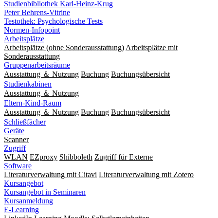
Studienbibliothek Karl-Heinz-Krug
Peter Behrens-Vitrine
Testothek: Psychologische Tests
Normen-Infopoint
Arbeitsplätze
Arbeitsplätze (ohne Sonderausstattung)
Arbeitsplätze mit
Sonderausstattung
Gruppenarbeitsräume
Ausstattung ＆ Nutzung
Buchung
Buchungsübersicht
Studienkabinen
Ausstattung ＆ Nutzung
Eltern-Kind-Raum
Ausstattung ＆ Nutzung
Buchung
Buchungsübersicht
Schließfächer
Geräte
Scanner
Zugriff
WLAN
EZproxy
Shibboleth
Zugriff für Externe
Software
Literaturverwaltung mit Citavi
Literaturverwaltung mit Zotero
Kursangebot
Kursangebot in Seminaren
Kursanmeldung
E-Learning