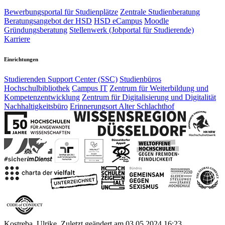
Bewerbungsportal für Studienplätze
Zentrale Studienberatung
Beratungsangebot der HSD
HSD eCampus
Moodle
Gründungsberatung
Stellenwerk (Jobportal für Studierende)
Karriere
Einrichtungen
Studierenden Support Center (SSC)
Studienbüros
Hochschulbibliothek
Campus IT
Zentrum für Weiterbildung und
Kompetenzentwicklung
Zentrum für Digitalisierung und Digitalität
Nachhaltigkeitsbüro
Erinnerungsort Alter Schlachthof
Kostreba, Ulrike, Zuletzt geändert am 03.05.2024 16:23