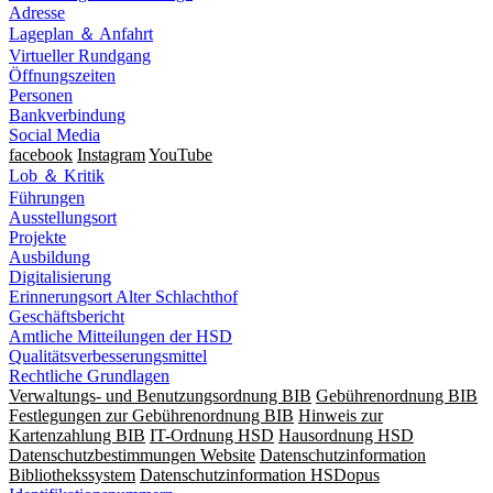
Adresse
Lageplan ＆ Anfahrt
Virtueller Rundgang
Öffnungszeiten
Personen
Bankverbindung
Social Media
facebook
Instagram
YouTube
Lob ＆ Kritik
Führungen
Ausstellungsort
Projekte
Ausbildung
Digitalisierung
Erinnerungsort Alter Schlachthof
Geschäftsbericht
Amtliche Mitteilungen der HSD
Qualitätsverbesserungsmittel
Rechtliche Grundlagen
Verwaltungs- und Benutzungsordnung BIB
Gebührenordnung BIB
Festlegungen zur Gebührenordnung BIB
Hinweis zur
Kartenzahlung BIB
IT-Ordnung HSD
Hausordnung HSD
Datenschutzbestimmungen Website
Datenschutzinformation
Bibliothekssystem
Datenschutzinformation HSDopus