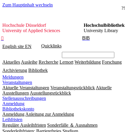
Zum Hauptinhalt wechseln
?!
Hochschule
Hochschule Düsseldorf
Hochschulbibliothek
Düsseldorf
University of Applied Sciences
University Library
BIB

Quicklinks
English site
EN
Aktuelles
Ausleihe
Recherche
Lernort
Weiterbildung
Forschung
Archivierung
Bibliothek
Meldungen
Veranstaltungen
Aktuelle Veranstaltungen
Veranstaltungsrückblick
Aktuelle
Ausstellungen
Ausstellungsrückblick
Stellenausschreibungen
Anmeldung
Bibliothekskonto
Anmeldung
Anleitung zur Anmeldung
Leihfristen
Reguläre Ausleihfristen
Sonderfälle ＆ Ausnahmen
Sonderleihfristen: Barrierefreies Studium