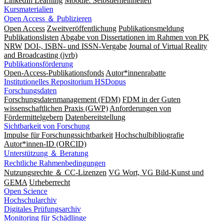
LinkedIn Learning
Moodle: Selbstlerneinheiten
Kursmaterialien
Open Access ＆ Publizieren
Open Access
Zweitveröffentlichung
Publikationsmeldung
Publikationslisten
Abgabe von Dissertationen im Rahmen von PK
NRW
DOI-, ISBN- und ISSN-Vergabe
Journal of Virtual Reality
and Broadcasting (jvrb)
Publikationsförderung
Open-Access-Publikationsfonds
Autor*innenrabatte
Institutionelles Repositorium HSDopus
Forschungsdaten
Forschungsdatenmanagement (FDM)
FDM in der Guten
wissenschaftlichen Praxis (GWP)
Anforderungen von
Fördermittelgebern
Datenbereitstellung
Sichtbarkeit von Forschung
Impulse für Forschungssichtbarkeit
Hochschulbibliografie
Autor*innen-ID (ORCID)
Unterstützung ＆ Beratung
Rechtliche Rahmenbedingungen
Nutzungsrechte ＆ CC-Lizenzen
VG Wort, VG Bild-Kunst und
GEMA
Urheberrecht
Open Science
Hochschularchiv
Digitales Prüfungsarchiv
Monitoring für Schädlinge