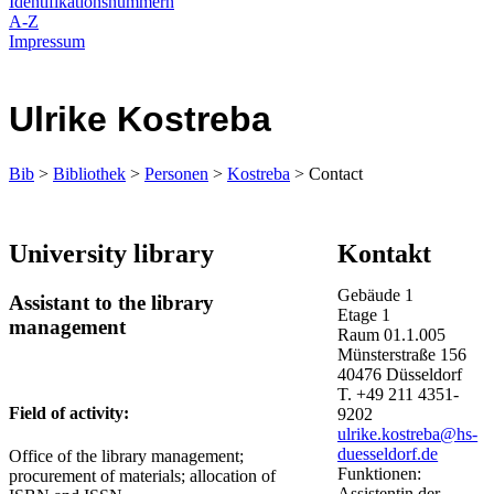
Identifikationsnummern
A-Z
Impressum
Ulrike Kostreba
Bib
>
Bibliothek
>
Personen
>
Kostreba
> Contact
University library
Kontakt
Gebäude
1
​Assistant to the library
Etage
1
management
Raum
01.1.005
Münsterstraße
156
40476
Düsseldorf
T.
+49 211 4351-
Field of activity:
9202
ulrike.kostreba@hs-
duesseldorf.de
Office of the library management;
Funktionen:
procurement of materials; allocation of
Assistentin der