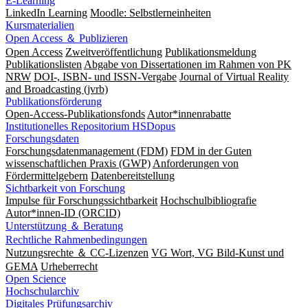
E-Learning
LinkedIn Learning
Moodle: Selbstlerneinheiten
Kursmaterialien
Open Access ＆ Publizieren
Open Access
Zweitveröffentlichung
Publikationsmeldung
Publikationslisten
Abgabe von Dissertationen im Rahmen von PK
NRW
DOI-, ISBN- und ISSN-Vergabe
Journal of Virtual Reality
and Broadcasting (jvrb)
Publikationsförderung
Open-Access-Publikationsfonds
Autor*innenrabatte
Institutionelles Repositorium HSDopus
Forschungsdaten
Forschungsdatenmanagement (FDM)
FDM in der Guten
wissenschaftlichen Praxis (GWP)
Anforderungen von
Fördermittelgebern
Datenbereitstellung
Sichtbarkeit von Forschung
Impulse für Forschungssichtbarkeit
Hochschulbibliografie
Autor*innen-ID (ORCID)
Unterstützung ＆ Beratung
Rechtliche Rahmenbedingungen
Nutzungsrechte ＆ CC-Lizenzen
VG Wort, VG Bild-Kunst und
GEMA
Urheberrecht
Open Science
Hochschularchiv
Digitales Prüfungsarchiv