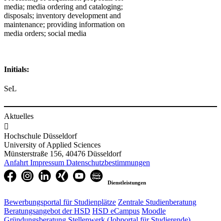
media; media ordering and cataloging;
disposals; inventory development and
maintenance; providing information on
media orders; social media
Initials:
SeL
Aktuelles

Hochschule Düsseldorf
University of Applied Sciences
Münsterstraße 156, 40476 Düsseldorf
Anfahrt
Impressum
Datenschutzbestimmungen
Dienstleistungen
Bewerbungsportal für Studienplätze
Zentrale Studienberatung
Beratungsangebot der HSD
HSD eCampus
Moodle
Gründungsberatung
Stellenwerk (Jobportal für Studierende)