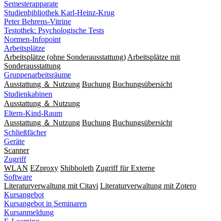
Semesterapparate
Studienbibliothek Karl-Heinz-Krug
Peter Behrens-Vitrine
Testothek: Psychologische Tests
Normen-Infopoint
Arbeitsplätze
Arbeitsplätze (ohne Sonderausstattung)
Arbeitsplätze mit
Sonderausstattung
Gruppenarbeitsräume
Ausstattung ＆ Nutzung
Buchung
Buchungsübersicht
Studienkabinen
Ausstattung ＆ Nutzung
Eltern-Kind-Raum
Ausstattung ＆ Nutzung
Buchung
Buchungsübersicht
Schließfächer
Geräte
Scanner
Zugriff
WLAN
EZproxy
Shibboleth
Zugriff für Externe
Software
Literaturverwaltung mit Citavi
Literaturverwaltung mit Zotero
Kursangebot
Kursangebot in Seminaren
Kursanmeldung