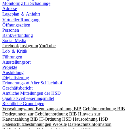
Monitoring für Schädlinge
Adresse
Lageplan ＆ Anfahrt
Virtueller Rundgang
Öffnungszeiten
Personen
Bankverbindung
Social Media
facebook
Instagram
YouTube
Lob ＆ Kritik
Führungen
Ausstellungsort
Projekte
Ausbildung
Digitalisierung
Erinnerungsort Alter Schlachthof
Geschäftsbericht
Amtliche Mitteilungen der HSD
Qualitätsverbesserungsmittel
Rechtliche Grundlagen
Verwaltungs- und Benutzungsordnung BIB
Gebührenordnung BIB
Festlegungen zur Gebührenordnung BIB
Hinweis zur
Kartenzahlung BIB
IT-Ordnung HSD
Hausordnung HSD
Datenschutzbestimmungen Website
Datenschutzinformation