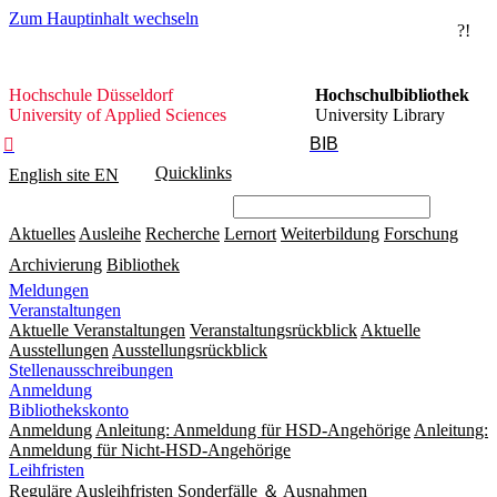
Zum Hauptinhalt wechseln
?!
Hochschule
Hochschule Düsseldorf
Hochschulbibliothek
Düsseldorf
University of Applied Sciences
University Library
BIB

Quicklinks
English site
EN
Aktuelles
Ausleihe
Recherche
Lernort
Weiterbildung
Forschung
Archivierung
Bibliothek
Meldungen
Veranstaltungen
Aktuelle Veranstaltungen
Veranstaltungsrückblick
Aktuelle
Ausstellungen
Ausstellungsrückblick
Stellenausschreibungen
Anmeldung
Bibliothekskonto
Anmeldung
Anleitung: Anmeldung für HSD-Angehörige
Anleitung:
Anmeldung für Nicht-HSD-Angehörige
Leihfristen
Reguläre Ausleihfristen
Sonderfälle ＆ Ausnahmen