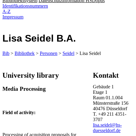
Bibliothekssystem
Datenschutzinformation HSDopus
Identifikationsnummern
A-Z
Impressum
Lisa Seidel B.A.
Bib
>
Bibliothek
>
Personen
>
Seidel
> Lisa Seidel
University library
Kontakt
Gebäude
1
​Media Processing
Etage
1
Raum
01.1.004
Münsterstraße
156
40476
Düsseldorf
Field of activity:
T.
+49 211 4351-
3707
lisa.seidel@hs-
duesseldorf.de
Processing of acquisition proposals for