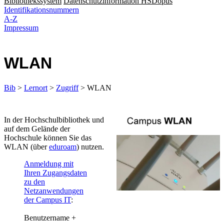
Bibliothekssystem
Datenschutzinformation HSDopus
Identifikationsnummern
A-Z
Impressum
WLAN
Bib
>
Lernort
>
Zugriff
> WLAN
​​​​​​​​​In der Hochschulbibliothek und
auf dem Gelände der
Hochschule können Sie das
WLAN (über
eduroam​
) nutzen.
Anmeldung mit
Ihren Zugangsdaten
zu den
Netzanwendungen
der Campus IT​
:
Benutzername +