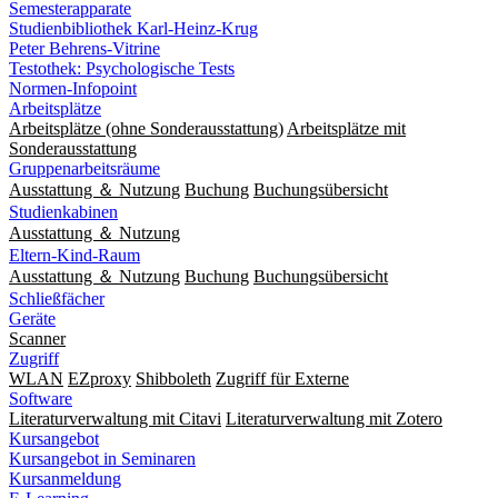
Semesterapparate
Studienbibliothek Karl-Heinz-Krug
Peter Behrens-Vitrine
Testothek: Psychologische Tests
Normen-Infopoint
Arbeitsplätze
Arbeitsplätze (ohne Sonderausstattung)
Arbeitsplätze mit
Sonderausstattung
Gruppenarbeitsräume
Ausstattung ＆ Nutzung
Buchung
Buchungsübersicht
Studienkabinen
Ausstattung ＆ Nutzung
Eltern-Kind-Raum
Ausstattung ＆ Nutzung
Buchung
Buchungsübersicht
Schließfächer
Geräte
Scanner
Zugriff
WLAN
EZproxy
Shibboleth
Zugriff für Externe
Software
Literaturverwaltung mit Citavi
Literaturverwaltung mit Zotero
Kursangebot
Kursangebot in Seminaren
Kursanmeldung