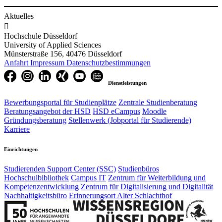
Aktuelles

Hochschule Düsseldorf
University of Applied Sciences
Münsterstraße 156, 40476 Düsseldorf
Anfahrt
Impressum
Datenschutzbestimmungen
Dienstleistungen
Bewerbungsportal für Studienplätze
Zentrale Studienberatung
Beratungsangebot der HSD
HSD eCampus
Moodle
Gründungsberatung
Stellenwerk (Jobportal für Studierende)
Karriere
Einrichtungen
Studierenden Support Center (SSC)
Studienbüros
Hochschulbibliothek
Campus IT
Zentrum für Weiterbildung und
Kompetenzentwicklung
Zentrum für Digitalisierung und Digitalität
Nachhaltigkeitsbüro
Erinnerungsort Alter Schlachthof