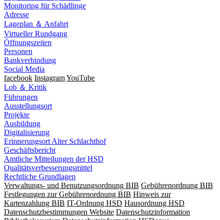
Monitoring für Schädlinge
Adresse
Lageplan ＆ Anfahrt
Virtueller Rundgang
Öffnungszeiten
Personen
Bankverbindung
Social Media
facebook
Instagram
YouTube
Lob ＆ Kritik
Führungen
Ausstellungsort
Projekte
Ausbildung
Digitalisierung
Erinnerungsort Alter Schlachthof
Geschäftsbericht
Amtliche Mitteilungen der HSD
Qualitätsverbesserungsmittel
Rechtliche Grundlagen
Verwaltungs- und Benutzungsordnung BIB
Gebührenordnung BIB
Festlegungen zur Gebührenordnung BIB
Hinweis zur
Kartenzahlung BIB
IT-Ordnung HSD
Hausordnung HSD
Datenschutzbestimmungen Website
Datenschutzinformation