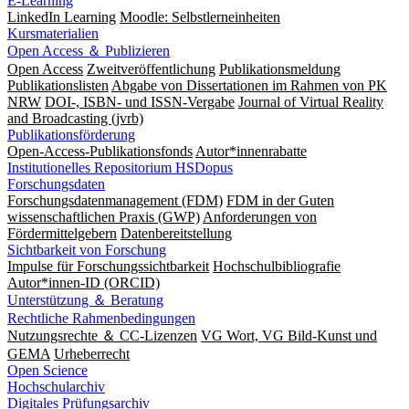
E-Learning
LinkedIn Learning
Moodle: Selbstlerneinheiten
Kursmaterialien
Open Access ＆ Publizieren
Open Access
Zweitveröffentlichung
Publikationsmeldung
Publikationslisten
Abgabe von Dissertationen im Rahmen von PK
NRW
DOI-, ISBN- und ISSN-Vergabe
Journal of Virtual Reality
and Broadcasting (jvrb)
Publikationsförderung
Open-Access-Publikationsfonds
Autor*innenrabatte
Institutionelles Repositorium HSDopus
Forschungsdaten
Forschungsdatenmanagement (FDM)
FDM in der Guten
wissenschaftlichen Praxis (GWP)
Anforderungen von
Fördermittelgebern
Datenbereitstellung
Sichtbarkeit von Forschung
Impulse für Forschungssichtbarkeit
Hochschulbibliografie
Autor*innen-ID (ORCID)
Unterstützung ＆ Beratung
Rechtliche Rahmenbedingungen
Nutzungsrechte ＆ CC-Lizenzen
VG Wort, VG Bild-Kunst und
GEMA
Urheberrecht
Open Science
Hochschularchiv
Digitales Prüfungsarchiv