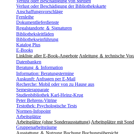
Verlust oder Beschädigung von Medien
Verlust oder Beschädigung der Bibliothekskarte
Anschaffungsvorschläge
Fernleihe
Dokumentlieferdienste
Regalstandorte ＆ Signaturen
Bibliotheksleitfäden
Bibliothekseinführung
Katalog Plus
E-Books
Linkliste aller E-Book-Angebote
Anleitung ＆ technische Vor
Datenbanken
Beratung ＆ Information
Information: Beratungstermine
Auskunft: Anfragen per E-Mail
Recherche: Mobil oder von zu Hause aus
Semesterapparate
Studienbibliothek Karl-Heinz-Krug
Peter Behrens-Vitrine
Testothek: Psychologische Tests
Normen-Infopoint
Arbeitsplätze
Arbeitsplätze (ohne Sonderausstattung)
Arbeitsplätze mit Sond
Gruppenarbeitsräume
Ausstattung ＆ Nutzung
Buchung
Buchungsübersicht