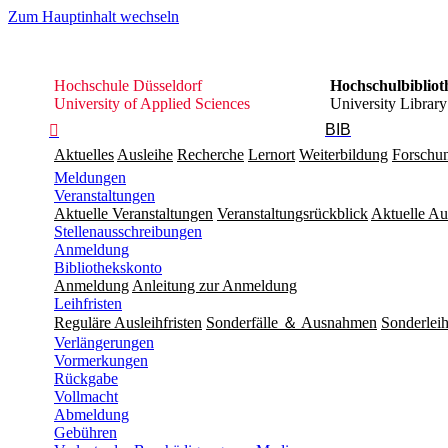
Zum Hauptinhalt wechseln
Hochschule
Hochschule Düsseldorf
Hochschulbibliot
Düsseldorf
University of Applied Sciences
University Library
BIB

Aktuelles
Ausleihe
Recherche
Lernort
Weiterbildung
Forschu
Meldungen
Veranstaltungen
Aktuelle Veranstaltungen
Veranstaltungsrückblick
Aktuelle Au
Stellenausschreibungen
Anmeldung
Bibliothekskonto
Anmeldung
Anleitung zur Anmeldung
Leihfristen
Reguläre Ausleihfristen
Sonderfälle ＆ Ausnahmen
Sonderleih
Verlängerungen
Vormerkungen
Rückgabe
Vollmacht
Abmeldung
Gebühren