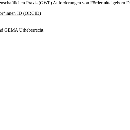
nschaftlichen Praxis (GWP)
Anforderungen von Fördermittelgebern
Da
or*innen-ID (ORCID)
und GEMA
Urheberrecht