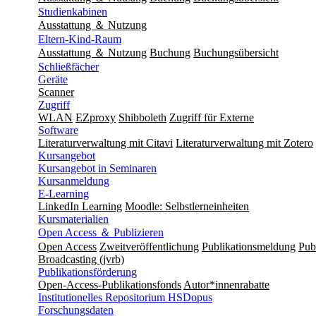
Studienkabinen
Ausstattung ＆ Nutzung
Eltern-Kind-Raum
Ausstattung ＆ Nutzung
Buchung
Buchungsübersicht
Schließfächer
Geräte
Scanner
Zugriff
WLAN
EZproxy
Shibboleth
Zugriff für Externe
Software
Literaturverwaltung mit Citavi
Literaturverwaltung mit Zotero
Kursangebot
Kursangebot in Seminaren
Kursanmeldung
E-Learning
LinkedIn Learning
Moodle: Selbstlerneinheiten
Kursmaterialien
Open Access ＆ Publizieren
Open Access
Zweitveröffentlichung
Publikationsmeldung
Publ
Broadcasting (jvrb)
Publikationsförderung
Open-Access-Publikationsfonds
Autor*innenrabatte
Institutionelles Repositorium HSDopus
Forschungsdaten