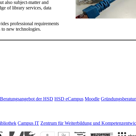
ut also subject-matter and
ge of library services, data
vides professional requirements
 to new technologies.
Beratungsangebot der HSD
HSD eCampus
Moodle
Gründungsberatu
bliothek
Campus IT
Zentrum für Weiterbildung und Kompetenzentwi