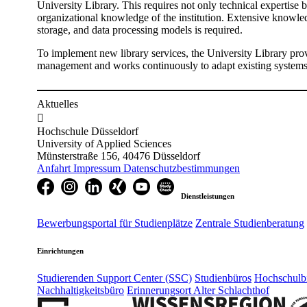
University Library. This requires not only technical expertise b
organizational knowledge of the institution. Extensive knowled
storage, and data processing models is required.
To implement new library services, the University Library pro
management and works continuously to adapt existing systems
Aktuelles

Hochschule Düsseldorf
University of Applied Sciences
Münsterstraße 156, 40476 Düsseldorf
Anfahrt
Impressum
Datenschutzbestimmungen
Dienstleistungen
Bewerbungsportal für Studienplätze
Zentrale Studienberatung
Einrichtungen
Studierenden Support Center (SSC)
Studienbüros
Hochschulbi
Nachhaltigkeitsbüro
Erinnerungsort Alter Schlachthof