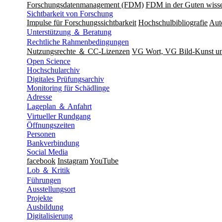
Forschungsdatenmanagement (FDM)
FDM in der Guten wisse
Sichtbarkeit von Forschung
Impulse für Forschungssichtbarkeit
Hochschulbibliografie
Aut
Unterstützung ＆ Beratung
Rechtliche Rahmenbedingungen
Nutzungsrechte ＆ CC-Lizenzen
VG Wort, VG Bild-Kunst 
Open Science
Hochschularchiv
Digitales Prüfungsarchiv
Monitoring für Schädlinge
Adresse
Lageplan ＆ Anfahrt
Virtueller Rundgang
Öffnungszeiten
Personen
Bankverbindung
Social Media
facebook
Instagram
YouTube
Lob ＆ Kritik
Führungen
Ausstellungsort
Projekte
Ausbildung
Digitalisierung