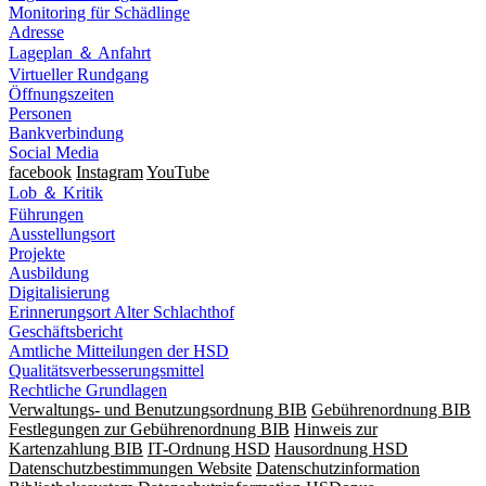
Monitoring für Schädlinge
Adresse
Lageplan ＆ Anfahrt
Virtueller Rundgang
Öffnungszeiten
Personen
Bankverbindung
Social Media
facebook
Instagram
YouTube
Lob ＆ Kritik
Führungen
Ausstellungsort
Projekte
Ausbildung
Digitalisierung
Erinnerungsort Alter Schlachthof
Geschäftsbericht
Amtliche Mitteilungen der HSD
Qualitätsverbesserungsmittel
Rechtliche Grundlagen
Verwaltungs- und Benutzungsordnung BIB
Gebührenordnung BIB
Festlegungen zur Gebührenordnung BIB
Hinweis zur
Kartenzahlung BIB
IT-Ordnung HSD
Hausordnung HSD
Datenschutzbestimmungen Website
Datenschutzinformation