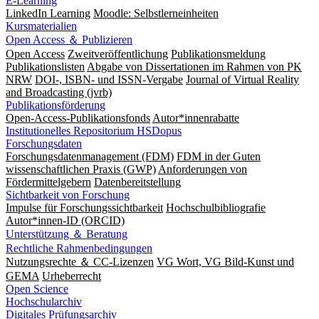
E-Learning
LinkedIn Learning
Moodle: Selbstlerneinheiten
Kursmaterialien
Open Access ＆ Publizieren
Open Access
Zweitveröffentlichung
Publikationsmeldung
Publikationslisten
Abgabe von Dissertationen im Rahmen von PK
NRW
DOI-, ISBN- und ISSN-Vergabe
Journal of Virtual Reality
and Broadcasting (jvrb)
Publikationsförderung
Open-Access-Publikationsfonds
Autor*innenrabatte
Institutionelles Repositorium HSDopus
Forschungsdaten
Forschungsdatenmanagement (FDM)
FDM in der Guten
wissenschaftlichen Praxis (GWP)
Anforderungen von
Fördermittelgebern
Datenbereitstellung
Sichtbarkeit von Forschung
Impulse für Forschungssichtbarkeit
Hochschulbibliografie
Autor*innen-ID (ORCID)
Unterstützung ＆ Beratung
Rechtliche Rahmenbedingungen
Nutzungsrechte ＆ CC-Lizenzen
VG Wort, VG Bild-Kunst und
GEMA
Urheberrecht
Open Science
Hochschularchiv
Digitales Prüfungsarchiv