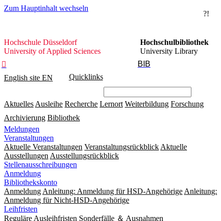
Zum Hauptinhalt wechseln
?!
Hochschule
Hochschule Düsseldorf
Hochschulbibliothek
Düsseldorf
University of Applied Sciences
University Library
BIB

Quicklinks
English site
EN
Aktuelles
Ausleihe
Recherche
Lernort
Weiterbildung
Forschung
Archivierung
Bibliothek
Meldungen
Veranstaltungen
Aktuelle Veranstaltungen
Veranstaltungsrückblick
Aktuelle
Ausstellungen
Ausstellungsrückblick
Stellenausschreibungen
Anmeldung
Bibliothekskonto
Anmeldung
Anleitung: Anmeldung für HSD-Angehörige
Anleitung:
Anmeldung für Nicht-HSD-Angehörige
Leihfristen
Reguläre Ausleihfristen
Sonderfälle ＆ Ausnahmen