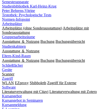
Semesterapparate
Studienbibliothek Karl-Heinz-Krug
Peter Behrens-Vitrine
Testothek: Psychologische Tests
Normen-Infopoint
Arbeitsplätze
Arbeitsplätze (ohne Sonderausstattung)
Arbeitsplätze mit
Sonderausstattung
Gruppenarbeitsräume
Ausstattung ＆ Nutzung
Buchung
Buchungsübersicht
Studienkabinen
Ausstattung ＆ Nutzung
Eltern-Kind-Raum
Ausstattung ＆ Nutzung
Buchung
Buchungsübersicht
Schließfächer
Geräte
Scanner
Zugriff
WLAN
EZproxy
Shibboleth
Zugriff für Externe
Software
Literaturverwaltung mit Citavi
Literaturverwaltung mit Zotero
Kursangebot
Kursangebot in Seminaren
Kursanmeldung