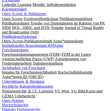
E-Learning
LinkedIn Learning
Moodle: Selbstlerneinheiten
Kursmaterialien
Open Access ＆ Publizieren
Open Access
Zweitveröffentlichung
Publikationsmeldung
Publikationslisten
Abgabe von Dissertationen im Rahmen von PK
NRW
DOI-, ISBN- und ISSN-Vergabe
Journal of Virtual Reality
and Broadcasting (jvrb)
Publikationsförderung
Open-Access-Publikationsfonds
Autor*innenrabatte
Institutionelles Repositorium HSDopus
Forschungsdaten
Forschungsdatenmanagement (FDM)
FDM in der Guten
wissenschaftlichen Praxis (GWP)
Anforderungen von
Fördermittelgebern
Datenbereitstellung
Sichtbarkeit von Forschung
Impulse für Forschungssichtbarkeit
Hochschulbibliografie
Autor*innen-ID (ORCID)
Unterstützung ＆ Beratung
Rechtliche Rahmenbedingungen
Nutzungsrechte ＆ CC-Lizenzen
VG Wort, VG Bild-Kunst und
GEMA
Urheberrecht
Open Science
Hochschularchiv
Digitales Prüfungsarchiv