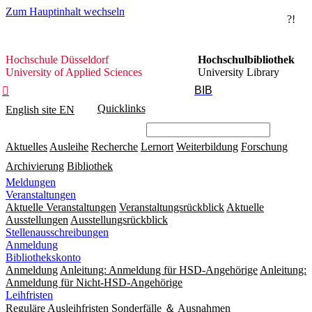
Zum Hauptinhalt wechseln
?!
Hochschule
Hochschule Düsseldorf
Hochschulbibliothek
Düsseldorf
University of Applied Sciences
University Library
BIB

Quicklinks
English site
EN
Aktuelles
Ausleihe
Recherche
Lernort
Weiterbildung
Forschung
Archivierung
Bibliothek
Meldungen
Veranstaltungen
Aktuelle Veranstaltungen
Veranstaltungsrückblick
Aktuelle
Ausstellungen
Ausstellungsrückblick
Stellenausschreibungen
Anmeldung
Bibliothekskonto
Anmeldung
Anleitung: Anmeldung für HSD-Angehörige
Anleitung:
Anmeldung für Nicht-HSD-Angehörige
Leihfristen
Reguläre Ausleihfristen
Sonderfälle ＆ Ausnahmen