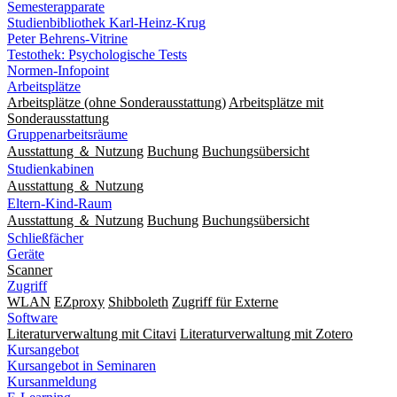
Semesterapparate
Studienbibliothek Karl-Heinz-Krug
Peter Behrens-Vitrine
Testothek: Psychologische Tests
Normen-Infopoint
Arbeitsplätze
Arbeitsplätze (ohne Sonderausstattung)
Arbeitsplätze mit
Sonderausstattung
Gruppenarbeitsräume
Ausstattung ＆ Nutzung
Buchung
Buchungsübersicht
Studienkabinen
Ausstattung ＆ Nutzung
Eltern-Kind-Raum
Ausstattung ＆ Nutzung
Buchung
Buchungsübersicht
Schließfächer
Geräte
Scanner
Zugriff
WLAN
EZproxy
Shibboleth
Zugriff für Externe
Software
Literaturverwaltung mit Citavi
Literaturverwaltung mit Zotero
Kursangebot
Kursangebot in Seminaren
Kursanmeldung