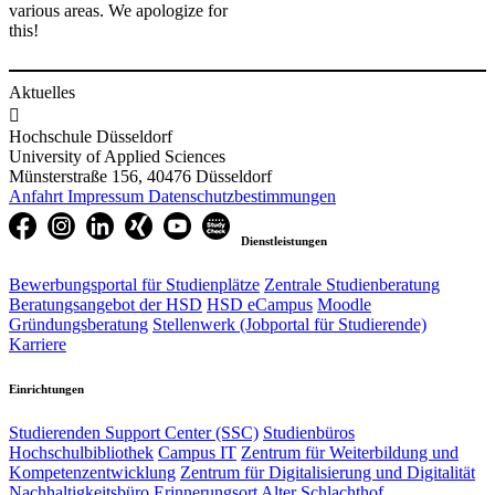
various areas. We apologize for
this!​​
Aktuelles

Hochschule Düsseldorf
University of Applied Sciences
Münsterstraße 156, 40476 Düsseldorf
Anfahrt
Impressum
Datenschutzbestimmungen
Dienstleistungen
Bewerbungsportal für Studienplätze
Zentrale Studienberatung
Beratungsangebot der HSD
HSD eCampus
Moodle
Gründungsberatung
Stellenwerk (Jobportal für Studierende)
Karriere
Einrichtungen
Studierenden Support Center (SSC)
Studienbüros
Hochschulbibliothek
Campus IT
Zentrum für Weiterbildung und
Kompetenzentwicklung
Zentrum für Digitalisierung und Digitalität
Nachhaltigkeitsbüro
Erinnerungsort Alter Schlachthof