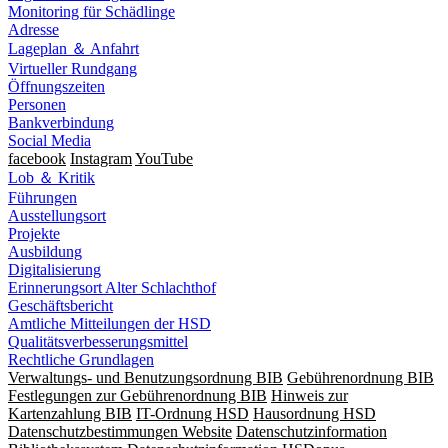
Monitoring für Schädlinge
Adresse
Lageplan ＆ Anfahrt
Virtueller Rundgang
Öffnungszeiten
Personen
Bankverbindung
Social Media
facebook
Instagram
YouTube
Lob ＆ Kritik
Führungen
Ausstellungsort
Projekte
Ausbildung
Digitalisierung
Erinnerungsort Alter Schlachthof
Geschäftsbericht
Amtliche Mitteilungen der HSD
Qualitätsverbesserungsmittel
Rechtliche Grundlagen
Verwaltungs- und Benutzungsordnung BIB
Gebührenordnung BIB
Festlegungen zur Gebührenordnung BIB
Hinweis zur
Kartenzahlung BIB
IT-Ordnung HSD
Hausordnung HSD
Datenschutzbestimmungen Website
Datenschutzinformation