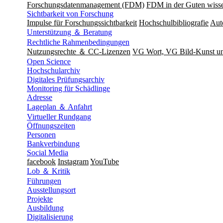
Forschungsdatenmanagement (FDM)
FDM in der Guten wisse
Sichtbarkeit von Forschung
Impulse für Forschungssichtbarkeit
Hochschulbibliografie
Aut
Unterstützung ＆ Beratung
Rechtliche Rahmenbedingungen
Nutzungsrechte ＆ CC-Lizenzen
VG Wort, VG Bild-Kunst 
Open Science
Hochschularchiv
Digitales Prüfungsarchiv
Monitoring für Schädlinge
Adresse
Lageplan ＆ Anfahrt
Virtueller Rundgang
Öffnungszeiten
Personen
Bankverbindung
Social Media
facebook
Instagram
YouTube
Lob ＆ Kritik
Führungen
Ausstellungsort
Projekte
Ausbildung
Digitalisierung