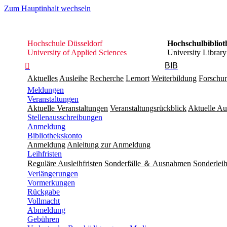
Zum Hauptinhalt wechseln
Hochschule
Hochschule Düsseldorf
Hochschulbibliot
Düsseldorf
University of Applied Sciences
University Library
BIB

Aktuelles
Ausleihe
Recherche
Lernort
Weiterbildung
Forschu
Meldungen
Veranstaltungen
Aktuelle Veranstaltungen
Veranstaltungsrückblick
Aktuelle Au
Stellenausschreibungen
Anmeldung
Bibliothekskonto
Anmeldung
Anleitung zur Anmeldung
Leihfristen
Reguläre Ausleihfristen
Sonderfälle ＆ Ausnahmen
Sonderleih
Verlängerungen
Vormerkungen
Rückgabe
Vollmacht
Abmeldung
Gebühren