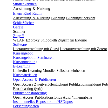
Studienkabinen
Ausstattung ＆ Nutzung
Eltern-Kind-Raum
Ausstattung ＆ Nutzung
Buchung
Buchungsübersicht
Schließfächer
Geräte
Scanner
Zugriff
WLAN
EZproxy
Shibboleth
Zugriff für Externe
Software
Literaturverwaltung mit Citavi
Literaturverwaltung mit Zotero
Kursangebot
Kursangebot in Seminaren
Kursanmeldung
E-Learning
LinkedIn Learning
Moodle: Selbstlerneinheiten
Kursmaterialien
Open Access ＆ Publizieren
Open Access
Zweitveröffentlichung
Publikationsmeldung
Publ
Broadcasting (jvrb)
Publikationsförderung
Open-Access-Publikationsfonds
Autor*innenrabatte
Institutionelles Repositorium HSDopus
Forschungsdaten