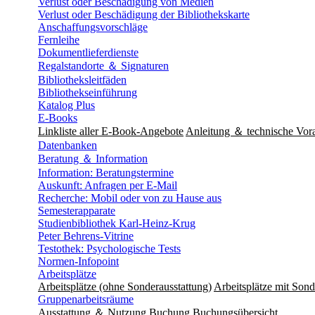
Verlust oder Beschädigung von Medien
Verlust oder Beschädigung der Bibliothekskarte
Anschaffungsvorschläge
Fernleihe
Dokumentlieferdienste
Regalstandorte ＆ Signaturen
Bibliotheksleitfäden
Bibliothekseinführung
Katalog Plus
E-Books
Linkliste aller E-Book-Angebote
Anleitung ＆ technische Vor
Datenbanken
Beratung ＆ Information
Information: Beratungstermine
Auskunft: Anfragen per E-Mail
Recherche: Mobil oder von zu Hause aus
Semesterapparate
Studienbibliothek Karl-Heinz-Krug
Peter Behrens-Vitrine
Testothek: Psychologische Tests
Normen-Infopoint
Arbeitsplätze
Arbeitsplätze (ohne Sonderausstattung)
Arbeitsplätze mit Sond
Gruppenarbeitsräume
Ausstattung ＆ Nutzung
Buchung
Buchungsübersicht