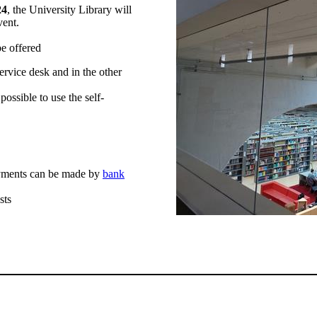
24
, the University Library will
vent.
be offered
service desk and in the other
possible to use the self-
payments can be made by
bank
sts