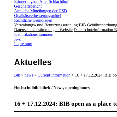
Erinnerungsort Alter Schlachthof
Geschäftsbericht
Amtliche Mitteilungen der HSD
Qualitätsverbesserungsmittel
Rechtliche Grundlagen
Verwaltungs- und Benutzungsordnung BIB
Gebührenordnun
Datenschutzbestimmungen Website
Datenschutzinformation B
Identifikationsnummern
A-Z
Impressum
Aktuelles
Bib
>
news
>
Current Information
> 16 + 17.12.2024: BIB ope
Hochschulbibliothek / News, openinghours
16 + 17.12.2024: BIB open as a place 