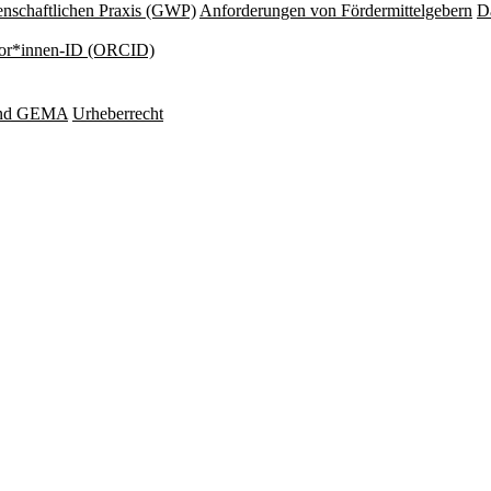
nschaftlichen Praxis (GWP)
Anforderungen von Fördermittelgebern
Da
or*innen-ID (ORCID)
und GEMA
Urheberrecht