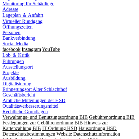
Monitoring für Schädlinge
Adresse
Lageplan ＆ Anfahrt
Virtueller Rundgang
Öffnungszeiten
Personen
Bankverbindung
Social Media
facebook
Instagram
YouTube
Lob ＆ Kritik
Führungen
Ausstellungsort
Projekte
Ausbildung
Digitalisierung
Erinnerungsort Alter Schlachthof
Geschäftsbericht
Amtliche Mitteilungen der HSD
Qualitätsverbesserungsmittel
Rechtliche Grundlagen
Verwaltungs- und Benutzungsordnung BIB
Gebührenordnung BIB
Festlegungen zur Gebührenordnung BIB
Hinweis zur
Kartenzahlung BIB
IT-Ordnung HSD
Hausordnung HSD
Datenschutzbestimmungen Website
Datenschutzinformation