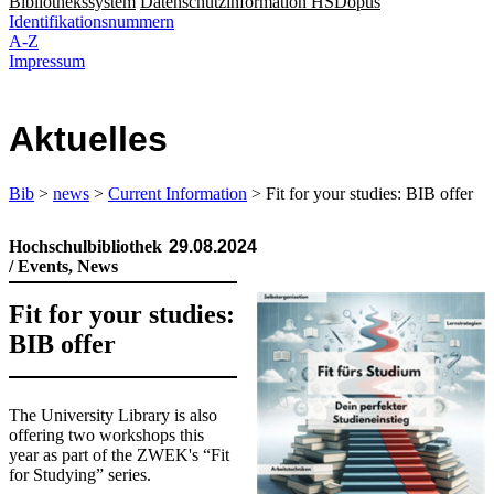
Bibliothekssystem
Datenschutzinformation HSDopus
Identifikationsnummern
A-Z
Impressum
Aktuelles
Bib
>
news
>
Current Information
> Fit for your studies: BIB offer
Hochschulbibliothek
29.08.2024
/ Events, News
Fit for your studies:
BIB offer
​​The University Library is also
offering two workshops this
year as part of the ZWEK's “Fit
for Studying” series.