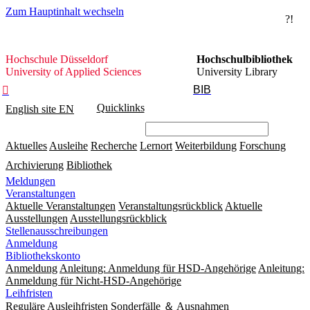
Zum Hauptinhalt wechseln
?!
Hochschule
Hochschule Düsseldorf
Hochschulbibliothek
Düsseldorf
University of Applied Sciences
University Library
BIB

Quicklinks
English site
EN
Aktuelles
Ausleihe
Recherche
Lernort
Weiterbildung
Forschung
Archivierung
Bibliothek
Meldungen
Veranstaltungen
Aktuelle Veranstaltungen
Veranstaltungsrückblick
Aktuelle
Ausstellungen
Ausstellungsrückblick
Stellenausschreibungen
Anmeldung
Bibliothekskonto
Anmeldung
Anleitung: Anmeldung für HSD-Angehörige
Anleitung:
Anmeldung für Nicht-HSD-Angehörige
Leihfristen
Reguläre Ausleihfristen
Sonderfälle ＆ Ausnahmen