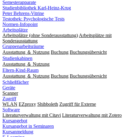
Semesterapparate
Studienbibliothek Karl-Heinz-Krug
Peter Behrens-Vitrine
Testothek: Psychologische Tests
Normen-Infopoint
Arbeitsplätze
Arbeitsplätze (ohne Sonderausstattung)
Arbeitsplätze mit
Sonderausstattung
Gruppenarbeitsräume
Ausstattung ＆ Nutzung
Buchung
Buchungsübersicht
Studienkabinen
Ausstattung ＆ Nutzung
Eltern-Kind-Raum
Ausstattung ＆ Nutzung
Buchung
Buchungsübersicht
Schließfächer
Geräte
Scanner
Zugriff
WLAN
EZproxy
Shibboleth
Zugriff für Externe
Software
Literaturverwaltung mit Citavi
Literaturverwaltung mit Zotero
Kursangebot
Kursangebot in Seminaren
Kursanmeldung