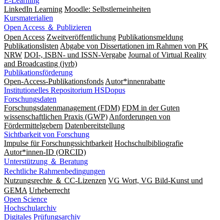
E-Learning
LinkedIn Learning
Moodle: Selbstlerneinheiten
Kursmaterialien
Open Access ＆ Publizieren
Open Access
Zweitveröffentlichung
Publikationsmeldung
Publikationslisten
Abgabe von Dissertationen im Rahmen von PK
NRW
DOI-, ISBN- und ISSN-Vergabe
Journal of Virtual Reality
and Broadcasting (jvrb)
Publikationsförderung
Open-Access-Publikationsfonds
Autor*innenrabatte
Institutionelles Repositorium HSDopus
Forschungsdaten
Forschungsdatenmanagement (FDM)
FDM in der Guten
wissenschaftlichen Praxis (GWP)
Anforderungen von
Fördermittelgebern
Datenbereitstellung
Sichtbarkeit von Forschung
Impulse für Forschungssichtbarkeit
Hochschulbibliografie
Autor*innen-ID (ORCID)
Unterstützung ＆ Beratung
Rechtliche Rahmenbedingungen
Nutzungsrechte ＆ CC-Lizenzen
VG Wort, VG Bild-Kunst und
GEMA
Urheberrecht
Open Science
Hochschularchiv
Digitales Prüfungsarchiv