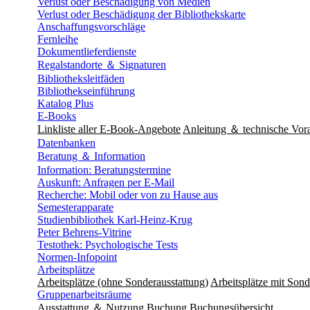
Verlust oder Beschädigung von Medien
Verlust oder Beschädigung der Bibliothekskarte
Anschaffungsvorschläge
Fernleihe
Dokumentlieferdienste
Regalstandorte ＆ Signaturen
Bibliotheksleitfäden
Bibliothekseinführung
Katalog Plus
E-Books
Linkliste aller E-Book-Angebote
Anleitung ＆ technische Vor
Datenbanken
Beratung ＆ Information
Information: Beratungstermine
Auskunft: Anfragen per E-Mail
Recherche: Mobil oder von zu Hause aus
Semesterapparate
Studienbibliothek Karl-Heinz-Krug
Peter Behrens-Vitrine
Testothek: Psychologische Tests
Normen-Infopoint
Arbeitsplätze
Arbeitsplätze (ohne Sonderausstattung)
Arbeitsplätze mit Sond
Gruppenarbeitsräume
Ausstattung ＆ Nutzung
Buchung
Buchungsübersicht