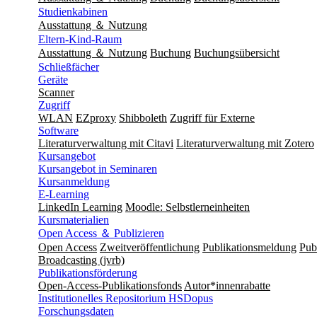
Studienkabinen
Ausstattung ＆ Nutzung
Eltern-Kind-Raum
Ausstattung ＆ Nutzung
Buchung
Buchungsübersicht
Schließfächer
Geräte
Scanner
Zugriff
WLAN
EZproxy
Shibboleth
Zugriff für Externe
Software
Literaturverwaltung mit Citavi
Literaturverwaltung mit Zotero
Kursangebot
Kursangebot in Seminaren
Kursanmeldung
E-Learning
LinkedIn Learning
Moodle: Selbstlerneinheiten
Kursmaterialien
Open Access ＆ Publizieren
Open Access
Zweitveröffentlichung
Publikationsmeldung
Publ
Broadcasting (jvrb)
Publikationsförderung
Open-Access-Publikationsfonds
Autor*innenrabatte
Institutionelles Repositorium HSDopus
Forschungsdaten