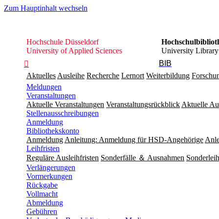
Zum Hauptinhalt wechseln
Hochschule
Hochschule Düsseldorf
Hochschulbibliot
Düsseldorf
University of Applied Sciences
University Library
BIB

Aktuelles
Ausleihe
Recherche
Lernort
Weiterbildung
Forschu
Meldungen
Veranstaltungen
Aktuelle Veranstaltungen
Veranstaltungsrückblick
Aktuelle Au
Stellenausschreibungen
Anmeldung
Bibliothekskonto
Anmeldung
Anleitung: Anmeldung für HSD-Angehörige
Anle
Leihfristen
Reguläre Ausleihfristen
Sonderfälle ＆ Ausnahmen
Sonderleih
Verlängerungen
Vormerkungen
Rückgabe
Vollmacht
Abmeldung
Gebühren