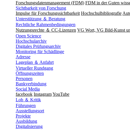
Forschungsdatenmanagement (FDM)
FDM in der Guten wisse
Sichtbarkeit von Forschung
Impulse für Forschungssichtbarkeit
Hochschulbibliografie
Aut
Unterstützung ＆ Beratung
Rechtliche Rahmenbedingungen
Nutzungsrechte ＆ CC-Lizenzen
VG Wort, VG Bild-Kunst 
Open Science
Hochschularchiv
Digitales Prüfungsarchiv
Monitoring für Schädlinge
Adresse
Lageplan ＆ Anfahrt
Virtueller Rundgang
Öffnungszeiten
Personen
Bankverbindung
Social Media
facebook
Instagram
YouTube
Lob ＆ Kritik
Führungen
Ausstellungsort
Projekte
Ausbildung
Digitalisierung