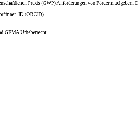
nschaftlichen Praxis (GWP)
Anforderungen von Fördermittelgebern
Da
or*innen-ID (ORCID)
und GEMA
Urheberrecht