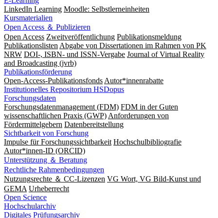
E-Learning
LinkedIn Learning
Moodle: Selbstlerneinheiten
Kursmaterialien
Open Access ＆ Publizieren
Open Access
Zweitveröffentlichung
Publikationsmeldung
Publikationslisten
Abgabe von Dissertationen im Rahmen von PK
NRW
DOI-, ISBN- und ISSN-Vergabe
Journal of Virtual Reality
and Broadcasting (jvrb)
Publikationsförderung
Open-Access-Publikationsfonds
Autor*innenrabatte
Institutionelles Repositorium HSDopus
Forschungsdaten
Forschungsdatenmanagement (FDM)
FDM in der Guten
wissenschaftlichen Praxis (GWP)
Anforderungen von
Fördermittelgebern
Datenbereitstellung
Sichtbarkeit von Forschung
Impulse für Forschungssichtbarkeit
Hochschulbibliografie
Autor*innen-ID (ORCID)
Unterstützung ＆ Beratung
Rechtliche Rahmenbedingungen
Nutzungsrechte ＆ CC-Lizenzen
VG Wort, VG Bild-Kunst und
GEMA
Urheberrecht
Open Science
Hochschularchiv
Digitales Prüfungsarchiv