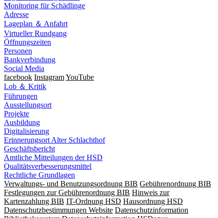
Monitoring für Schädlinge
Adresse
Lageplan ＆ Anfahrt
Virtueller Rundgang
Öffnungszeiten
Personen
Bankverbindung
Social Media
facebook
Instagram
YouTube
Lob ＆ Kritik
Führungen
Ausstellungsort
Projekte
Ausbildung
Digitalisierung
Erinnerungsort Alter Schlachthof
Geschäftsbericht
Amtliche Mitteilungen der HSD
Qualitätsverbesserungsmittel
Rechtliche Grundlagen
Verwaltungs- und Benutzungsordnung BIB
Gebührenordnung BIB
Festlegungen zur Gebührenordnung BIB
Hinweis zur
Kartenzahlung BIB
IT-Ordnung HSD
Hausordnung HSD
Datenschutzbestimmungen Website
Datenschutzinformation