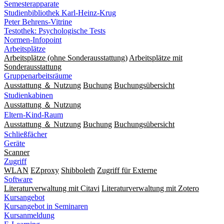
Semesterapparate
Studienbibliothek Karl-Heinz-Krug
Peter Behrens-Vitrine
Testothek: Psychologische Tests
Normen-Infopoint
Arbeitsplätze
Arbeitsplätze (ohne Sonderausstattung)
Arbeitsplätze mit
Sonderausstattung
Gruppenarbeitsräume
Ausstattung ＆ Nutzung
Buchung
Buchungsübersicht
Studienkabinen
Ausstattung ＆ Nutzung
Eltern-Kind-Raum
Ausstattung ＆ Nutzung
Buchung
Buchungsübersicht
Schließfächer
Geräte
Scanner
Zugriff
WLAN
EZproxy
Shibboleth
Zugriff für Externe
Software
Literaturverwaltung mit Citavi
Literaturverwaltung mit Zotero
Kursangebot
Kursangebot in Seminaren
Kursanmeldung