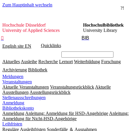
Zum Hauptinhalt wechseln
?!
Hochschule
Hochschule Düsseldorf
Hochschulbibliothek
Düsseldorf
University of Applied Sciences
University Library
BIB

Quicklinks
English site
EN
Aktuelles
Ausleihe
Recherche
Lernort
Weiterbildung
Forschung
Archivierung
Bibliothek
Meldungen
Veranstaltungen
Aktuelle Veranstaltungen
Veranstaltungsrückblick
Aktuelle
Ausstellungen
Ausstellungsrückblick
Stellenausschreibungen
Anmeldung
Bibliothekskonto
Anmeldung
Anleitung: Anmeldung für HSD-Angehörige
Anleitung:
Anmeldung für Nicht-HSD-Angehörige
Leihfristen
Reguläre Ausleihfristen
Sonderfälle ＆ Ausnahmen