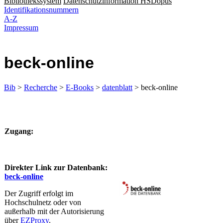
Bibliothekssystem
Datenschutzinformation HSDopus
Identifikationsnummern
A-Z
Impressum
beck-online
Bib
>
Recherche
>
E-Books
>
datenblatt
> beck-online
​Zugang:
Direkter Link zur Datenbank:
beck-online
Der Zugriff erfolgt im
Hochschulnetz oder von
außerhalb mit der Autorisierung
über
EZProxy
.