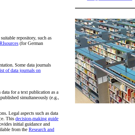
 suitable repository, such as
RIsources
(for German
ntation. Some data journals
ist of data journals on
data for a text publication as a
 published simultaneously (e.g.,
ions. Legal aspects such as data
ce. This
decision-making guide
ovides initial guidance and
ailable from the
Research and