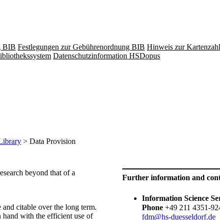
g BIB
Festlegungen zur Gebührenordnung BIB
Hinweis zur Kartenzah
ibliothekssystem
Datenschutzinformation HSDopus
Library
> Data Provision
ur research beyond that of a
​​Further information and con
Information Science Se
 and citable over the long term.
​Phone
+49 211 4351-92
 hand with the efficient use of
fdm@hs-duesseldorf.de