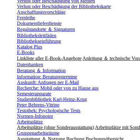
Verlust oder Beschädigung von Medien
Verlust oder Beschädigung der Bibliothekskarte
Anschaffungsvorschläge
Fernleihe
Dokumentlieferdienste
Regalstandorte ＆ Signaturen
Bibliotheksleitfäden
Bibliothekseinführung
Katalog Plus
E-Books
Linkliste aller E-Book-Angebote
Anleitung ＆ technische Vor
Datenbanken
Beratung ＆ Information
Information: Beratungstermine
Auskunft: Anfragen per E-Mail
Recherche: Mobil oder von zu Hause aus
Semesterapparate
Studienbibliothek Karl-Heinz-Krug
Peter Behrens-Vitrine
Testothek: Psychologische Tests
Normen-Infopoint
Arbeitsplätze
Arbeitsplätze (ohne Sonderausstattung)
Arbeitsplätze mit Sond
Gruppenarbeitsräume
Ausstattung ＆ Nutzung
Buchung
Buchungsübersicht