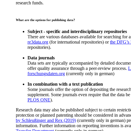
research funds.
What are the options for publishing data?
Subject - specific and interdisciplinary repositories
There are various databases available for searching for a
re3data.org
(for international repositories) or
the DFG’s 
repositories).
Data journals
Data sets are typically accompanied by detailed docume
offer quality assurance through a peer-review process.
L
forschungsdaten.org
(currently only in german)
In combination with a text publication
Some journals offer the option of depositing the research 
supplement. Some journals even require that the data be
PLOS ONE
).​
Research data may also be published subject to certain restrict
protection or planned patenting should be considered in advan
by Schleußinger and Rex (2019)
(currently only in german) pr
information. Further information on reporting inventions is av
Transfer Department
(currently only in german).