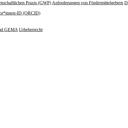
nschaftlichen Praxis (GWP)
Anforderungen von Fördermittelgebern
Da
or*innen-ID (ORCID)
und GEMA
Urheberrecht