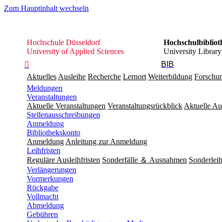
Zum Hauptinhalt wechseln
Hochschule
Hochschule Düsseldorf
Hochschulbibliot
Düsseldorf
University of Applied Sciences
University Library
BIB

Aktuelles
Ausleihe
Recherche
Lernort
Weiterbildung
Forschu
Meldungen
Veranstaltungen
Aktuelle Veranstaltungen
Veranstaltungsrückblick
Aktuelle Au
Stellenausschreibungen
Anmeldung
Bibliothekskonto
Anmeldung
Anleitung zur Anmeldung
Leihfristen
Reguläre Ausleihfristen
Sonderfälle ＆ Ausnahmen
Sonderleih
Verlängerungen
Vormerkungen
Rückgabe
Vollmacht
Abmeldung
Gebühren