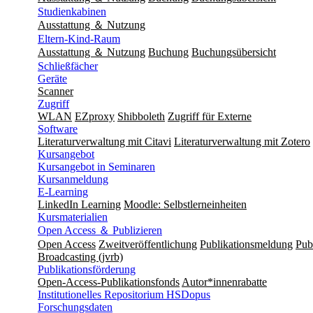
Studienkabinen
Ausstattung ＆ Nutzung
Eltern-Kind-Raum
Ausstattung ＆ Nutzung
Buchung
Buchungsübersicht
Schließfächer
Geräte
Scanner
Zugriff
WLAN
EZproxy
Shibboleth
Zugriff für Externe
Software
Literaturverwaltung mit Citavi
Literaturverwaltung mit Zotero
Kursangebot
Kursangebot in Seminaren
Kursanmeldung
E-Learning
LinkedIn Learning
Moodle: Selbstlerneinheiten
Kursmaterialien
Open Access ＆ Publizieren
Open Access
Zweitveröffentlichung
Publikationsmeldung
Publ
Broadcasting (jvrb)
Publikationsförderung
Open-Access-Publikationsfonds
Autor*innenrabatte
Institutionelles Repositorium HSDopus
Forschungsdaten