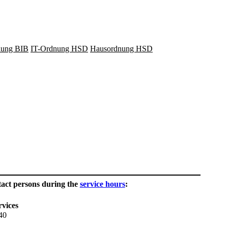
lung BIB
IT-Ordnung HSD
Hausordnung HSD
tact persons during the
service hours
:
rvices
40