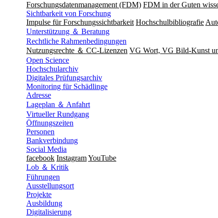
Forschungsdatenmanagement (FDM)
FDM in der Guten wisse
Sichtbarkeit von Forschung
Impulse für Forschungssichtbarkeit
Hochschulbibliografie
Aut
Unterstützung ＆ Beratung
Rechtliche Rahmenbedingungen
Nutzungsrechte ＆ CC-Lizenzen
VG Wort, VG Bild-Kunst 
Open Science
Hochschularchiv
Digitales Prüfungsarchiv
Monitoring für Schädlinge
Adresse
Lageplan ＆ Anfahrt
Virtueller Rundgang
Öffnungszeiten
Personen
Bankverbindung
Social Media
facebook
Instagram
YouTube
Lob ＆ Kritik
Führungen
Ausstellungsort
Projekte
Ausbildung
Digitalisierung