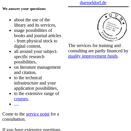
duesseldorf.de
We answer your questions:
about the use of the
library and its services,
usage possibilities of
books and journal articles
- from physical stock to
The services for training and
digital content,
consulting are partly financed by
all around your subject-
quality improvement funds
​.
specific research
possibilities,
on literature management
and citation,
to the technical
infrastructure and your
application possibilities,
to the extensive range of
courses
,
....
Come to the
service point
for a
consultation.
If you have extensive questions,