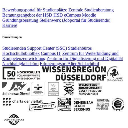
Bewerbungsportal für Studienplätze
Zentrale Studienberatung
Beratungsangebot der HSD
HSD eCampus
Moodle
Gründungsberatung
Stellenwerk (Jobportal für Studierende)
Karriere
Einrichtungen
Studierenden Support Center (SSC)
Studienbüros
Hochschulbibliothek
Campus IT
Zentrum für Weiterbildung und
Kompetenzentwicklung
Zentrum für Digitalisierung und Digitalität
Nachhaltigkeitsbüro
Erinnerungsort Alter Schlachthof