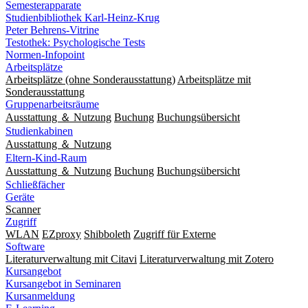
Semesterapparate
Studienbibliothek Karl-Heinz-Krug
Peter Behrens-Vitrine
Testothek: Psychologische Tests
Normen-Infopoint
Arbeitsplätze
Arbeitsplätze (ohne Sonderausstattung)
Arbeitsplätze mit
Sonderausstattung
Gruppenarbeitsräume
Ausstattung ＆ Nutzung
Buchung
Buchungsübersicht
Studienkabinen
Ausstattung ＆ Nutzung
Eltern-Kind-Raum
Ausstattung ＆ Nutzung
Buchung
Buchungsübersicht
Schließfächer
Geräte
Scanner
Zugriff
WLAN
EZproxy
Shibboleth
Zugriff für Externe
Software
Literaturverwaltung mit Citavi
Literaturverwaltung mit Zotero
Kursangebot
Kursangebot in Seminaren
Kursanmeldung