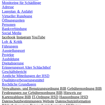
Monitoring für Schädlinge
Adresse
Lageplan ＆ Anfahrt
Virtueller Rundgang
Öffnungszeiten
Personen
Bankverbindung
Social Media
facebook
Instagram
YouTube
Lob ＆ Kritik
Führungen
Ausstellungsort
Projekte
Ausbildung
Digitalisierung
Erinnerungsort Alter Schlachthof
Geschäftsbericht
Amtliche Mitteilungen der HSD
Qualitätsverbesserungsmittel
Rechtliche Grundlagen
Verwaltungs- und Benutzungsordnung BIB
Gebührenordnung BIB
Festlegungen zur Gebührenordnung BIB
Hinweis zur
Kartenzahlung BIB
IT-Ordnung HSD
Hausordnung HSD
Datenschutzbestimmungen Website
Datenschutzinformation