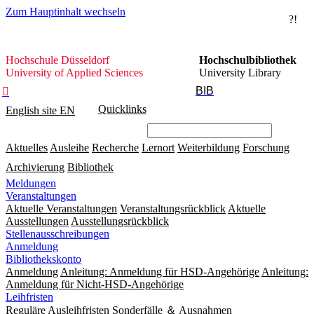
Zum Hauptinhalt wechseln
?!
Hochschule
Hochschule Düsseldorf
Hochschulbibliothek
Düsseldorf
University of Applied Sciences
University Library
BIB

Quicklinks
English site
EN
Aktuelles
Ausleihe
Recherche
Lernort
Weiterbildung
Forschung
Archivierung
Bibliothek
Meldungen
Veranstaltungen
Aktuelle Veranstaltungen
Veranstaltungsrückblick
Aktuelle
Ausstellungen
Ausstellungsrückblick
Stellenausschreibungen
Anmeldung
Bibliothekskonto
Anmeldung
Anleitung: Anmeldung für HSD-Angehörige
Anleitung:
Anmeldung für Nicht-HSD-Angehörige
Leihfristen
Reguläre Ausleihfristen
Sonderfälle ＆ Ausnahmen