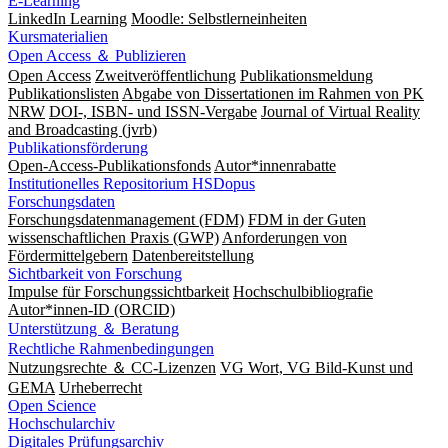
E-Learning
LinkedIn Learning
Moodle: Selbstlerneinheiten
Kursmaterialien
Open Access ＆ Publizieren
Open Access
Zweitveröffentlichung
Publikationsmeldung
Publikationslisten
Abgabe von Dissertationen im Rahmen von PK
NRW
DOI-, ISBN- und ISSN-Vergabe
Journal of Virtual Reality
and Broadcasting (jvrb)
Publikationsförderung
Open-Access-Publikationsfonds
Autor*innenrabatte
Institutionelles Repositorium HSDopus
Forschungsdaten
Forschungsdatenmanagement (FDM)
FDM in der Guten
wissenschaftlichen Praxis (GWP)
Anforderungen von
Fördermittelgebern
Datenbereitstellung
Sichtbarkeit von Forschung
Impulse für Forschungssichtbarkeit
Hochschulbibliografie
Autor*innen-ID (ORCID)
Unterstützung ＆ Beratung
Rechtliche Rahmenbedingungen
Nutzungsrechte ＆ CC-Lizenzen
VG Wort, VG Bild-Kunst und
GEMA
Urheberrecht
Open Science
Hochschularchiv
Digitales Prüfungsarchiv