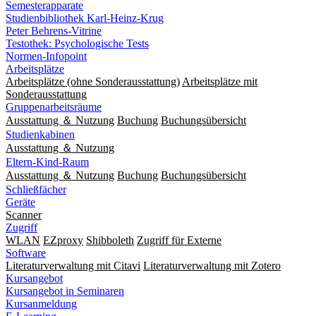
Semesterapparate
Studienbibliothek Karl-Heinz-Krug
Peter Behrens-Vitrine
Testothek: Psychologische Tests
Normen-Infopoint
Arbeitsplätze
Arbeitsplätze (ohne Sonderausstattung)
Arbeitsplätze mit
Sonderausstattung
Gruppenarbeitsräume
Ausstattung ＆ Nutzung
Buchung
Buchungsübersicht
Studienkabinen
Ausstattung ＆ Nutzung
Eltern-Kind-Raum
Ausstattung ＆ Nutzung
Buchung
Buchungsübersicht
Schließfächer
Geräte
Scanner
Zugriff
WLAN
EZproxy
Shibboleth
Zugriff für Externe
Software
Literaturverwaltung mit Citavi
Literaturverwaltung mit Zotero
Kursangebot
Kursangebot in Seminaren
Kursanmeldung