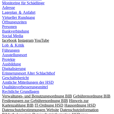
Monitoring für Schädlinge
Adresse
Lageplan ＆ Anfahrt
Virtueller Rundgang
Öffnungszeiten
Personen
Bankverbindung
Social Media
facebook
Instagram
YouTube
Lob ＆ Kritik
Führungen
Ausstellungsort
Projekte
Ausbildung
Digitalisierung
Erinnerungsort Alter Schlachthof
Geschäftsbericht
Amtliche Mitteilungen der HSD
Qualitätsverbesserungsmittel
Rechtliche Grundlagen
Verwaltungs- und Benutzungsordnung BIB
Gebührenordnung BIB
Festlegungen zur Gebührenordnung BIB
Hinweis zur
Kartenzahlung BIB
IT-Ordnung HSD
Hausordnung HSD
Datenschutzbestimmungen Website
Datenschutzinformation