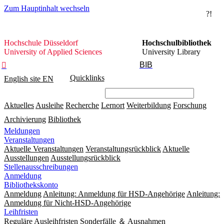
Zum Hauptinhalt wechseln
?!
Hochschule
Hochschule Düsseldorf
Hochschulbibliothek
Düsseldorf
University of Applied Sciences
University Library
BIB

Quicklinks
English site
EN
Aktuelles
Ausleihe
Recherche
Lernort
Weiterbildung
Forschung
Archivierung
Bibliothek
Meldungen
Veranstaltungen
Aktuelle Veranstaltungen
Veranstaltungsrückblick
Aktuelle
Ausstellungen
Ausstellungsrückblick
Stellenausschreibungen
Anmeldung
Bibliothekskonto
Anmeldung
Anleitung: Anmeldung für HSD-Angehörige
Anleitung:
Anmeldung für Nicht-HSD-Angehörige
Leihfristen
Reguläre Ausleihfristen
Sonderfälle ＆ Ausnahmen