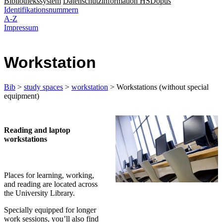
Bibliothekssystem
Datenschutzinformation HSDopus
Identifikationsnummern
A-Z
Impressum
Workstation
Bib
>
study spaces
>
workstation
> Workstations (without special
equipment)
​​Reading and laptop
workstations
Places for learning, working,
and reading are located across
the University Library.
Specially equipped for longer
work sessions, you’ll also find