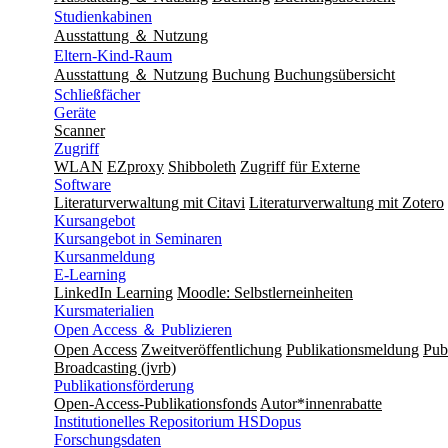
Studienkabinen
Ausstattung ＆ Nutzung
Eltern-Kind-Raum
Ausstattung ＆ Nutzung
Buchung
Buchungsübersicht
Schließfächer
Geräte
Scanner
Zugriff
WLAN
EZproxy
Shibboleth
Zugriff für Externe
Software
Literaturverwaltung mit Citavi
Literaturverwaltung mit Zotero
Kursangebot
Kursangebot in Seminaren
Kursanmeldung
E-Learning
LinkedIn Learning
Moodle: Selbstlerneinheiten
Kursmaterialien
Open Access ＆ Publizieren
Open Access
Zweitveröffentlichung
Publikationsmeldung
Publ
Broadcasting (jvrb)
Publikationsförderung
Open-Access-Publikationsfonds
Autor*innenrabatte
Institutionelles Repositorium HSDopus
Forschungsdaten