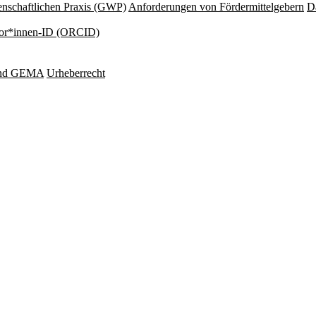
nschaftlichen Praxis (GWP)
Anforderungen von Fördermittelgebern
Da
or*innen-ID (ORCID)
und GEMA
Urheberrecht