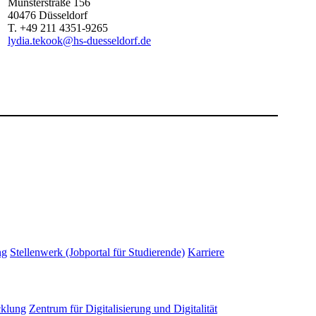
Münsterstraße
156
40476
Düsseldorf
T.
+49 211 4351-9265
lydia.tekook@hs-duesseldorf.de
ng
Stellenwerk (Jobportal für Studierende)
Karriere
cklung
Zentrum für Digitalisierung und Digitalität