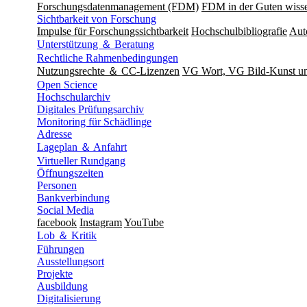
Forschungsdatenmanagement (FDM)
FDM in der Guten wisse
Sichtbarkeit von Forschung
Impulse für Forschungssichtbarkeit
Hochschulbibliografie
Aut
Unterstützung ＆ Beratung
Rechtliche Rahmenbedingungen
Nutzungsrechte ＆ CC-Lizenzen
VG Wort, VG Bild-Kunst 
Open Science
Hochschularchiv
Digitales Prüfungsarchiv
Monitoring für Schädlinge
Adresse
Lageplan ＆ Anfahrt
Virtueller Rundgang
Öffnungszeiten
Personen
Bankverbindung
Social Media
facebook
Instagram
YouTube
Lob ＆ Kritik
Führungen
Ausstellungsort
Projekte
Ausbildung
Digitalisierung