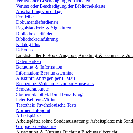
Verlust oder Beschädigung von Medien
Verlust oder Beschädigung der Bibliothekskarte
Anschaffungsvorschläge
Fernleihe
Dokumentlieferdienste
Regalstandorte ＆ Signaturen
Bibliotheksleitfäden
Bibliothekseinführung
Katalog Plus
E-Books
Linkliste aller E-Book-Angebote
Anleitung ＆ technische Vor
Datenbanken
Beratung ＆ Information
Information: Beratungstermine
Auskunft: Anfragen per E-Mail
Recherche: Mobil oder von zu Hause aus
Semesterapparate
Studienbibliothek Karl-Heinz-Krug
Peter Behrens-Vitrine
Testothek: Psychologische Tests
Normen-Infopoint
Arbeitsplätze
Arbeitsplätze (ohne Sonderausstattung)
Arbeitsplätze mit Sond
Gruppenarbeitsräume
Ausstattung ＆ Nutzung
Buchung
Buchungsübersicht