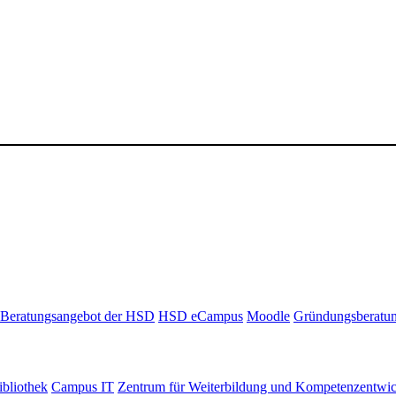
Beratungsangebot der HSD
HSD eCampus
Moodle
Gründungsberatu
bliothek
Campus IT
Zentrum für Weiterbildung und Kompetenzentwi