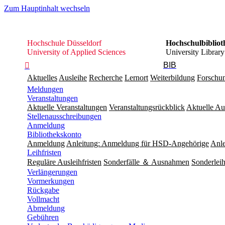
Zum Hauptinhalt wechseln
Hochschule
Hochschule Düsseldorf
Hochschulbibliot
Düsseldorf
University of Applied Sciences
University Library
BIB

Aktuelles
Ausleihe
Recherche
Lernort
Weiterbildung
Forschu
Meldungen
Veranstaltungen
Aktuelle Veranstaltungen
Veranstaltungsrückblick
Aktuelle Au
Stellenausschreibungen
Anmeldung
Bibliothekskonto
Anmeldung
Anleitung: Anmeldung für HSD-Angehörige
Anle
Leihfristen
Reguläre Ausleihfristen
Sonderfälle ＆ Ausnahmen
Sonderleih
Verlängerungen
Vormerkungen
Rückgabe
Vollmacht
Abmeldung
Gebühren