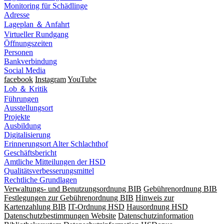
Monitoring für Schädlinge
Adresse
Lageplan ＆ Anfahrt
Virtueller Rundgang
Öffnungszeiten
Personen
Bankverbindung
Social Media
facebook
Instagram
YouTube
Lob ＆ Kritik
Führungen
Ausstellungsort
Projekte
Ausbildung
Digitalisierung
Erinnerungsort Alter Schlachthof
Geschäftsbericht
Amtliche Mitteilungen der HSD
Qualitätsverbesserungsmittel
Rechtliche Grundlagen
Verwaltungs- und Benutzungsordnung BIB
Gebührenordnung BIB
Festlegungen zur Gebührenordnung BIB
Hinweis zur
Kartenzahlung BIB
IT-Ordnung HSD
Hausordnung HSD
Datenschutzbestimmungen Website
Datenschutzinformation