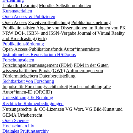
E-Learning
LinkedIn Learning
Moodle: Selbstlerneinheiten
Kursmaterialien
Open Access ＆ Publizieren
Open Access
Zweitveröffentlichung
Publikationsmeldung
Publikationslisten
Abgabe von Dissertationen im Rahmen von PK
NRW
DOI-, ISBN- und ISSN-Vergabe
Journal of Virtual Reality
and Broadcasting (jvrb)
Publikationsförderung
Open-Access-Publikationsfonds
Autor*innenrabatte
Institutionelles Repositorium HSDopus
Forschungsdaten
Forschungsdatenmanagement (FDM)
FDM in der Guten
wissenschaftlichen Praxis (GWP)
Anforderungen von
Fördermittelgebern
Datenbereitstellung
Sichtbarkeit von Forschung
Impulse für Forschungssichtbarkeit
Hochschulbibliografie
Autor*innen-ID (ORCID)
Unterstützung ＆ Beratung
Rechtliche Rahmenbedingungen
Nutzungsrechte ＆ CC-Lizenzen
VG Wort, VG Bild-Kunst und
GEMA
Urheberrecht
Open Science
Hochschularchiv
Digitales Prüfungsarchiv