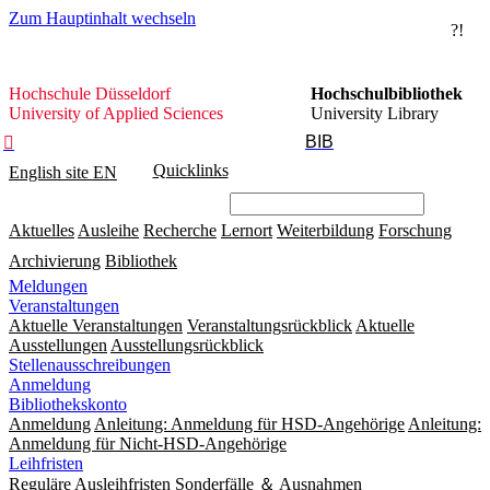
Zum Hauptinhalt wechseln
?!
Hochschule
Hochschule Düsseldorf
Hochschulbibliothek
Düsseldorf
University of Applied Sciences
University Library
BIB

Quicklinks
English site
EN
Aktuelles
Ausleihe
Recherche
Lernort
Weiterbildung
Forschung
Archivierung
Bibliothek
Meldungen
Veranstaltungen
Aktuelle Veranstaltungen
Veranstaltungsrückblick
Aktuelle
Ausstellungen
Ausstellungsrückblick
Stellenausschreibungen
Anmeldung
Bibliothekskonto
Anmeldung
Anleitung: Anmeldung für HSD-Angehörige
Anleitung:
Anmeldung für Nicht-HSD-Angehörige
Leihfristen
Reguläre Ausleihfristen
Sonderfälle ＆ Ausnahmen