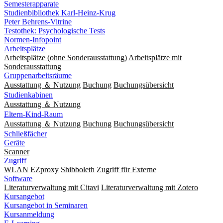
Semesterapparate
Studienbibliothek Karl-Heinz-Krug
Peter Behrens-Vitrine
Testothek: Psychologische Tests
Normen-Infopoint
Arbeitsplätze
Arbeitsplätze (ohne Sonderausstattung)
Arbeitsplätze mit
Sonderausstattung
Gruppenarbeitsräume
Ausstattung ＆ Nutzung
Buchung
Buchungsübersicht
Studienkabinen
Ausstattung ＆ Nutzung
Eltern-Kind-Raum
Ausstattung ＆ Nutzung
Buchung
Buchungsübersicht
Schließfächer
Geräte
Scanner
Zugriff
WLAN
EZproxy
Shibboleth
Zugriff für Externe
Software
Literaturverwaltung mit Citavi
Literaturverwaltung mit Zotero
Kursangebot
Kursangebot in Seminaren
Kursanmeldung