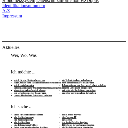
Bibliothekssystem
Datenschutzinformation HSDopus
Identifikationsnummern
A-Z
Impressum
Aktuelles
Wer, Wo, Was
Ich möchte ...
mich für ein Studium bewerben
ein Teilzeitstudium aufnehmen
ohne Abitur oder Fachhochschulreife studieren
eine Bibliothekskarte beantragen
mich zurückmelden
Informationen zur Barrierefreiheit erhalten
Informationen zur Studienfinanzierung erhalten
meinen Lebenslauf besprechen
einen Auslandsaufenthalt planen
mich für ein Praktikum bewerben
ein Urlaubssemester beantragen
mich für ein Stipendium bewerben
an der Hochschule Düsseldorf arbeiten
Ich suche ...
Infos für Studieninteressierte
den Career Service
die Studienberatung
die Campus IT
die Zulassungsstelle
die Mensa
die Studienbüros
das Social-Media-Angebot
das International Office
Hilfe beim Bewerbungsschreiben
Infos zum barrierefreien Studium
ein Praktikum/einen Jobeinstieg