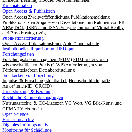
LinkedIn Learning
Moodle: Selbstlerneinheiten
Kursmaterialien
Open Access ＆ Publizieren
Open Access
Zweitveröffentlichung
Publikationsmeldung
Publikationslisten
Abgabe von Dissertationen im Rahmen von PK
NRW
DOI-, ISBN- und ISSN-Vergabe
Journal of Virtual Reality
and Broadcasting (jvrb)
Publikationsförderung
Open-Access-Publikationsfonds
Autor*innenrabatte
Institutionelles Repositorium HSDopus
Forschungsdaten
Forschungsdatenmanagement (FDM)
FDM in der Guten
wissenschaftlichen Praxis (GWP)
Anforderungen von
Fördermittelgebern
Datenbereitstellung
Sichtbarkeit von Forschung
Impulse für Forschungssichtbarkeit
Hochschulbibliografie
Autor*innen-ID (ORCID)
Unterstützung ＆ Beratung
Rechtliche Rahmenbedingungen
Nutzungsrechte ＆ CC-Lizenzen
VG Wort, VG Bild-Kunst und
GEMA
Urheberrecht
Open Science
Hochschularchiv
Digitales Prüfungsarchiv
Monitoring für Schädlinge