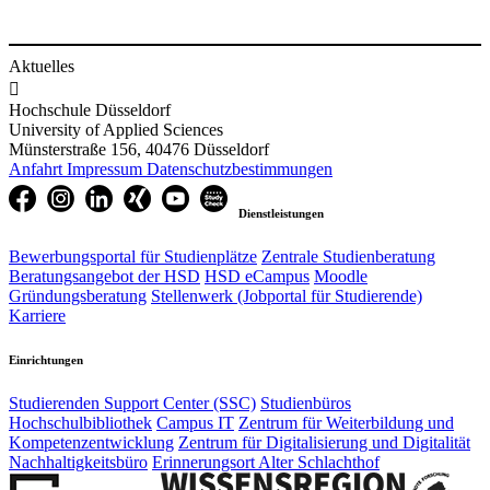
Aktuelles

Hochschule Düsseldorf
University of Applied Sciences
Münsterstraße 156, 40476 Düsseldorf
Anfahrt
Impressum
Datenschutzbestimmungen
Dienstleistungen
Bewerbungsportal für Studienplätze
Zentrale Studienberatung
Beratungsangebot der HSD
HSD eCampus
Moodle
Gründungsberatung
Stellenwerk (Jobportal für Studierende)
Karriere
Einrichtungen
Studierenden Support Center (SSC)
Studienbüros
Hochschulbibliothek
Campus IT
Zentrum für Weiterbildung und
Kompetenzentwicklung
Zentrum für Digitalisierung und Digitalität
Nachhaltigkeitsbüro
Erinnerungsort Alter Schlachthof