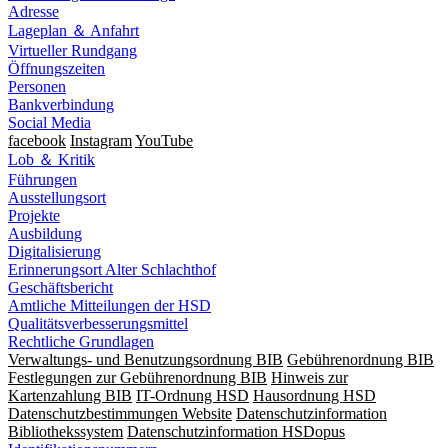
Adresse
Lageplan ＆ Anfahrt
Virtueller Rundgang
Öffnungszeiten
Personen
Bankverbindung
Social Media
facebook
Instagram
YouTube
Lob ＆ Kritik
Führungen
Ausstellungsort
Projekte
Ausbildung
Digitalisierung
Erinnerungsort Alter Schlachthof
Geschäftsbericht
Amtliche Mitteilungen der HSD
Qualitätsverbesserungsmittel
Rechtliche Grundlagen
Verwaltungs- und Benutzungsordnung BIB
Gebührenordnung BIB
Festlegungen zur Gebührenordnung BIB
Hinweis zur
Kartenzahlung BIB
IT-Ordnung HSD
Hausordnung HSD
Datenschutzbestimmungen Website
Datenschutzinformation
Bibliothekssystem
Datenschutzinformation HSDopus