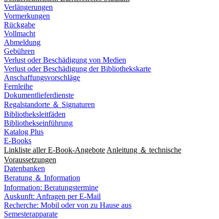
Verlängerungen
Vormerkungen
Rückgabe
Vollmacht
Abmeldung
Gebühren
Verlust oder Beschädigung von Medien
Verlust oder Beschädigung der Bibliothekskarte
Anschaffungsvorschläge
Fernleihe
Dokumentlieferdienste
Regalstandorte ＆ Signaturen
Bibliotheksleitfäden
Bibliothekseinführung
Katalog Plus
E-Books
Linkliste aller E-Book-Angebote
Anleitung ＆ technische
Voraussetzungen
Datenbanken
Beratung ＆ Information
Information: Beratungstermine
Auskunft: Anfragen per E-Mail
Recherche: Mobil oder von zu Hause aus
Semesterapparate