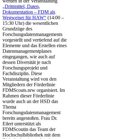
werden in der Veranstaltung
„Drittmittel, Daten,
Dokumentation – FDM als
Wegweiser für HAW“​
(14:00 –
15:30 Uhr) die wesentlichen
Grundzüge des
Forschungsdatenmanagements
vorgestellt und vertiefend auf die
Elemente und das Erstellen eines
Datenmanagementplanes
eingegangen, wie auch auf
dessen Diversität je nach
Forschungsprojekt und
Fachdisziplin. Diese
Veranstaltung wird von den
Mitgliedern der Förderlinie
FDMScouts.nrw organisiert. Im
Rahmen dieser Förderlinie
wurde auch an der HSD das
Thema
Forschungsdatenmanagement
bereits angestoßen. Frau Dr.
Eilert unterstützt als
FDMScoutin das Team der
Hochschulbibliothek mit dem