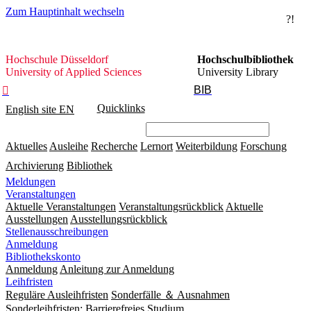
Zum Hauptinhalt wechseln
?!
Hochschule
Hochschule Düsseldorf
Hochschulbibliothek
Düsseldorf
University of Applied Sciences
University Library
BIB

Quicklinks
English site
EN
Aktuelles
Ausleihe
Recherche
Lernort
Weiterbildung
Forschung
Archivierung
Bibliothek
Meldungen
Veranstaltungen
Aktuelle Veranstaltungen
Veranstaltungsrückblick
Aktuelle
Ausstellungen
Ausstellungsrückblick
Stellenausschreibungen
Anmeldung
Bibliothekskonto
Anmeldung
Anleitung zur Anmeldung
Leihfristen
Reguläre Ausleihfristen
Sonderfälle ＆ Ausnahmen
Sonderleihfristen: Barrierefreies Studium