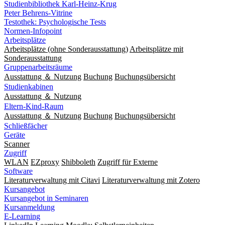
Studienbibliothek Karl-Heinz-Krug
Peter Behrens-Vitrine
Testothek: Psychologische Tests
Normen-Infopoint
Arbeitsplätze
Arbeitsplätze (ohne Sonderausstattung)
Arbeitsplätze mit
Sonderausstattung
Gruppenarbeitsräume
Ausstattung ＆ Nutzung
Buchung
Buchungsübersicht
Studienkabinen
Ausstattung ＆ Nutzung
Eltern-Kind-Raum
Ausstattung ＆ Nutzung
Buchung
Buchungsübersicht
Schließfächer
Geräte
Scanner
Zugriff
WLAN
EZproxy
Shibboleth
Zugriff für Externe
Software
Literaturverwaltung mit Citavi
Literaturverwaltung mit Zotero
Kursangebot
Kursangebot in Seminaren
Kursanmeldung
E-Learning