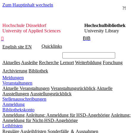
Zum Hauptinhalt wechseln
?!
Hochschule
Hochschule Düsseldorf
Hochschulbibliothek
Düsseldorf
University of Applied Sciences
University Library
BIB

Quicklinks
English site
EN
Aktuelles
Ausleihe
Recherche
Lernort
Weiterbildung
Forschung
Archivierung
Bibliothek
Meldungen
Veranstaltungen
Aktuelle Veranstaltungen
Veranstaltungsrückblick
Aktuelle
Ausstellungen
Ausstellungsrückblick
Stellenausschreibungen
Anmeldung
Bibliothekskonto
Anmeldung
Anleitung: Anmeldung für HSD-Angehörige
Anleitung:
Anmeldung für Nicht-HSD-Angehörige
Leihfristen
Reguläre Ausleihfristen
Sonderfälle ＆ Ausnahmen