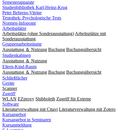
Semesterapparate
Studienbibliothek Karl-Heinz-Krug
Peter Behrens-Vitrine
Testothek: Psychologische Tests
Normen-Infopoint
Arbeitsplätze
Arbeitsplätze (ohne Sonderausstattung)
Arbeitsplätze mit
Sonderausstattung
Gruppenarbeitsräume
Ausstattung ＆ Nutzung
Buchung
Buchungsübersicht
Studienkabinen
Ausstattung ＆ Nutzung
Eltern-Kind-Raum
Ausstattung ＆ Nutzung
Buchung
Buchungsübersicht
Schließfächer
Geräte
Scanner
Zugriff
WLAN
EZproxy
Shibboleth
Zugriff für Externe
Software
Literaturverwaltung mit Citavi
Literaturverwaltung mit Zotero
Kursangebot
Kursangebot in Seminaren
Kursanmeldung