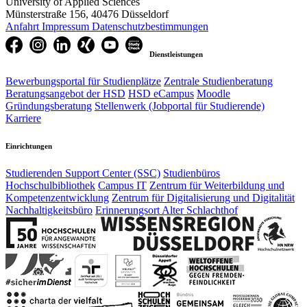
University of Applied Sciences
Münsterstraße 156, 40476 Düsseldorf
Anfahrt
Impressum
Datenschutzbestimmungen
Dienstleistungen
Bewerbungsportal für Studienplätze
Zentrale Studienberatung
Beratungsangebot der HSD
HSD eCampus
Moodle
Gründungsberatung
Stellenwerk (Jobportal für Studierende)
Karriere
Einrichtungen
Studierenden Support Center (SSC)
Studienbüros
Hochschulbibliothek
Campus IT
Zentrum für Weiterbildung und
Kompetenzentwicklung
Zentrum für Digitalisierung und Digitalität
Nachhaltigkeitsbüro
Erinnerungsort Alter Schlachthof