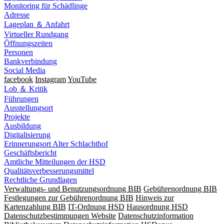
Monitoring für Schädlinge
Adresse
Lageplan ＆ Anfahrt
Virtueller Rundgang
Öffnungszeiten
Personen
Bankverbindung
Social Media
facebook
Instagram
YouTube
Lob ＆ Kritik
Führungen
Ausstellungsort
Projekte
Ausbildung
Digitalisierung
Erinnerungsort Alter Schlachthof
Geschäftsbericht
Amtliche Mitteilungen der HSD
Qualitätsverbesserungsmittel
Rechtliche Grundlagen
Verwaltungs- und Benutzungsordnung BIB
Gebührenordnung BIB
Festlegungen zur Gebührenordnung BIB
Hinweis zur
Kartenzahlung BIB
IT-Ordnung HSD
Hausordnung HSD
Datenschutzbestimmungen Website
Datenschutzinformation