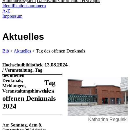
Bibliothekssystem
Datenschutzinformation HSDopus
Identifikationsnummern
A-Z
Impressum
Aktuelles
Bib
>
Aktuelles
> Tag des offenen Denkmals
Hochschulbibliothek
13.08.2024
/ Veranstaltung, Tag
des offenen
Denkmals,
Tag
Meldungen,
des
Veranstaltungshinweis
offenen Denkmals
2024
Katharina Regulski
​Am
Sonntag, dem 8.