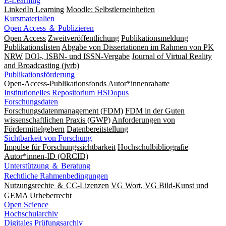
E-Learning
LinkedIn Learning
Moodle: Selbstlerneinheiten
Kursmaterialien
Open Access ＆ Publizieren
Open Access
Zweitveröffentlichung
Publikationsmeldung
Publikationslisten
Abgabe von Dissertationen im Rahmen von PK
NRW
DOI-, ISBN- und ISSN-Vergabe
Journal of Virtual Reality
and Broadcasting (jvrb)
Publikationsförderung
Open-Access-Publikationsfonds
Autor*innenrabatte
Institutionelles Repositorium HSDopus
Forschungsdaten
Forschungsdatenmanagement (FDM)
FDM in der Guten
wissenschaftlichen Praxis (GWP)
Anforderungen von
Fördermittelgebern
Datenbereitstellung
Sichtbarkeit von Forschung
Impulse für Forschungssichtbarkeit
Hochschulbibliografie
Autor*innen-ID (ORCID)
Unterstützung ＆ Beratung
Rechtliche Rahmenbedingungen
Nutzungsrechte ＆ CC-Lizenzen
VG Wort, VG Bild-Kunst und
GEMA
Urheberrecht
Open Science
Hochschularchiv
Digitales Prüfungsarchiv