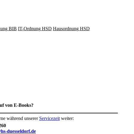
lung BIB
IT-Ordnung HSD
Hausordnung HSD
uf von E-Books?​
erne während unserer
Servicezeit
weiter:
260
hs-duesseldorf.de