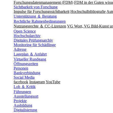
Forschungsdatenmanagement (FDM)
FDM in der Guten wisse
Sichtbarkeit von Forschung
Impulse für Forschungssichtbarkeit
Hochschulbibliografie
Aut
Unterstützung ＆ Beratung
Rechtliche Rahmenbedingungen
Nutzungsrechte ＆ CC-Lizenzen
VG Wort, VG Bild-Kunst 
Open Science
Hochschularchiv
Digitales Prüfungsarchiv
Monitoring für Schädlinge
Adresse
Lageplan ＆ Anfahrt
Virtueller Rundgang
Öffnungszeiten
Personen
Bankverbindung
Social Media
facebook
Instagram
YouTube
Lob ＆ Kritik
Führungen
Ausstellungsort
Projekte
Ausbildung
Digitalisierung