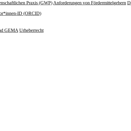
nschaftlichen Praxis (GWP)
Anforderungen von Fördermittelgebern
Da
or*innen-ID (ORCID)
und GEMA
Urheberrecht