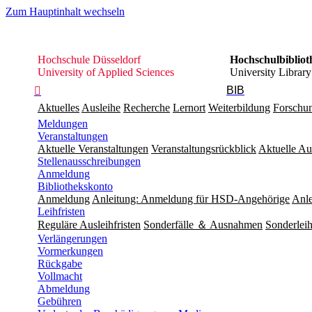
Zum Hauptinhalt wechseln
Hochschule
Hochschule Düsseldorf
Hochschulbibliot
Düsseldorf
University of Applied Sciences
University Library
BIB

Aktuelles
Ausleihe
Recherche
Lernort
Weiterbildung
Forschu
Meldungen
Veranstaltungen
Aktuelle Veranstaltungen
Veranstaltungsrückblick
Aktuelle Au
Stellenausschreibungen
Anmeldung
Bibliothekskonto
Anmeldung
Anleitung: Anmeldung für HSD-Angehörige
Anle
Leihfristen
Reguläre Ausleihfristen
Sonderfälle ＆ Ausnahmen
Sonderleih
Verlängerungen
Vormerkungen
Rückgabe
Vollmacht
Abmeldung
Gebühren