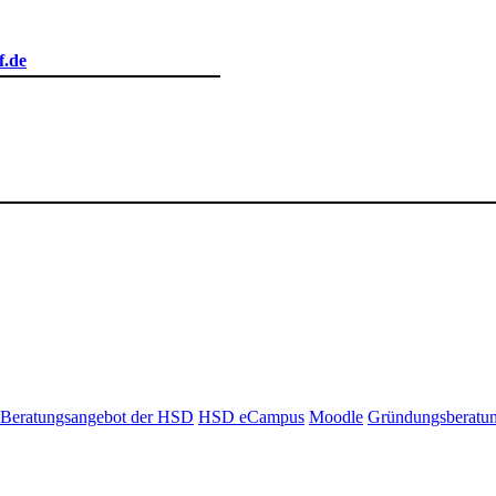
f.de
Beratungsangebot der HSD
HSD eCampus
Moodle
Gründungsberatu