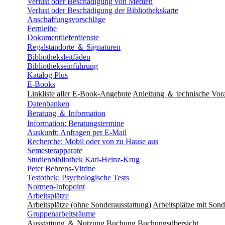
Verlust oder Beschädigung von Medien
Verlust oder Beschädigung der Bibliothekskarte
Anschaffungsvorschläge
Fernleihe
Dokumentlieferdienste
Regalstandorte ＆ Signaturen
Bibliotheksleitfäden
Bibliothekseinführung
Katalog Plus
E-Books
Linkliste aller E-Book-Angebote
Anleitung ＆ technische Vor
Datenbanken
Beratung ＆ Information
Information: Beratungstermine
Auskunft: Anfragen per E-Mail
Recherche: Mobil oder von zu Hause aus
Semesterapparate
Studienbibliothek Karl-Heinz-Krug
Peter Behrens-Vitrine
Testothek: Psychologische Tests
Normen-Infopoint
Arbeitsplätze
Arbeitsplätze (ohne Sonderausstattung)
Arbeitsplätze mit Sond
Gruppenarbeitsräume
Ausstattung ＆ Nutzung
Buchung
Buchungsübersicht