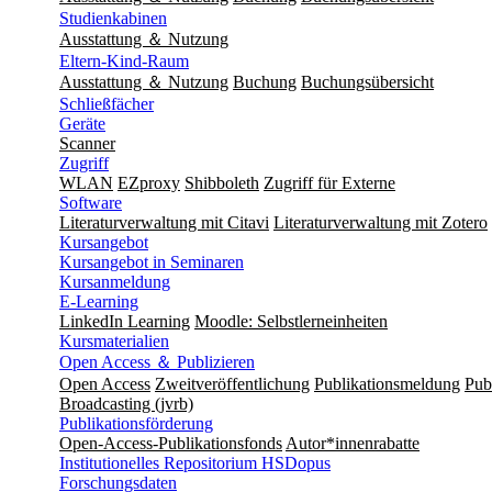
Studienkabinen
Ausstattung ＆ Nutzung
Eltern-Kind-Raum
Ausstattung ＆ Nutzung
Buchung
Buchungsübersicht
Schließfächer
Geräte
Scanner
Zugriff
WLAN
EZproxy
Shibboleth
Zugriff für Externe
Software
Literaturverwaltung mit Citavi
Literaturverwaltung mit Zotero
Kursangebot
Kursangebot in Seminaren
Kursanmeldung
E-Learning
LinkedIn Learning
Moodle: Selbstlerneinheiten
Kursmaterialien
Open Access ＆ Publizieren
Open Access
Zweitveröffentlichung
Publikationsmeldung
Publ
Broadcasting (jvrb)
Publikationsförderung
Open-Access-Publikationsfonds
Autor*innenrabatte
Institutionelles Repositorium HSDopus
Forschungsdaten