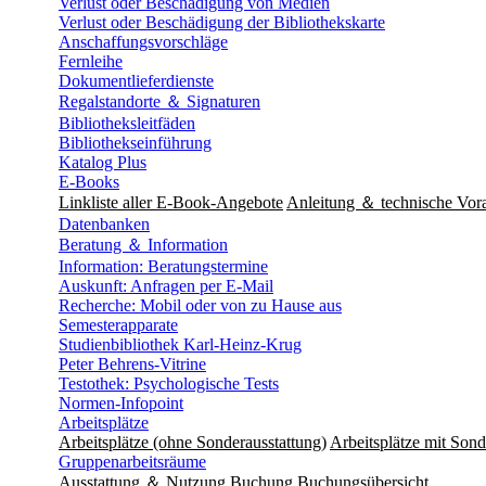
Verlust oder Beschädigung von Medien
Verlust oder Beschädigung der Bibliothekskarte
Anschaffungsvorschläge
Fernleihe
Dokumentlieferdienste
Regalstandorte ＆ Signaturen
Bibliotheksleitfäden
Bibliothekseinführung
Katalog Plus
E-Books
Linkliste aller E-Book-Angebote
Anleitung ＆ technische Vor
Datenbanken
Beratung ＆ Information
Information: Beratungstermine
Auskunft: Anfragen per E-Mail
Recherche: Mobil oder von zu Hause aus
Semesterapparate
Studienbibliothek Karl-Heinz-Krug
Peter Behrens-Vitrine
Testothek: Psychologische Tests
Normen-Infopoint
Arbeitsplätze
Arbeitsplätze (ohne Sonderausstattung)
Arbeitsplätze mit Sond
Gruppenarbeitsräume
Ausstattung ＆ Nutzung
Buchung
Buchungsübersicht