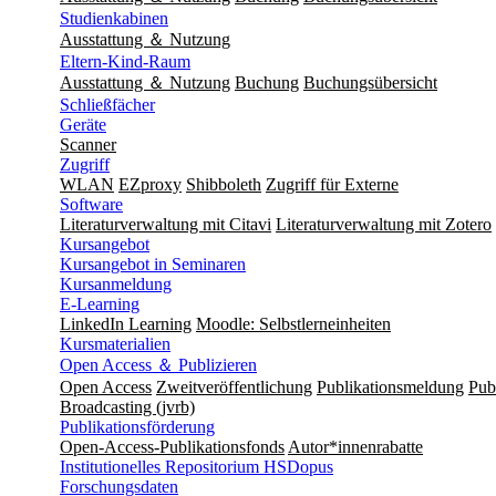
Studienkabinen
Ausstattung ＆ Nutzung
Eltern-Kind-Raum
Ausstattung ＆ Nutzung
Buchung
Buchungsübersicht
Schließfächer
Geräte
Scanner
Zugriff
WLAN
EZproxy
Shibboleth
Zugriff für Externe
Software
Literaturverwaltung mit Citavi
Literaturverwaltung mit Zotero
Kursangebot
Kursangebot in Seminaren
Kursanmeldung
E-Learning
LinkedIn Learning
Moodle: Selbstlerneinheiten
Kursmaterialien
Open Access ＆ Publizieren
Open Access
Zweitveröffentlichung
Publikationsmeldung
Publ
Broadcasting (jvrb)
Publikationsförderung
Open-Access-Publikationsfonds
Autor*innenrabatte
Institutionelles Repositorium HSDopus
Forschungsdaten