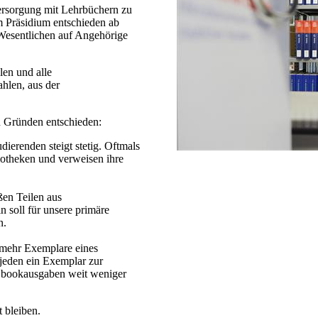
Versorgung mit Lehrbüchern zu
em Präsidium entschieden ab
esentlichen auf Angehörige
len und alle
ahlen, aus der
en Gründen entschieden:
dierenden steigt stetig. Oftmals
liotheken und verweisen ihre
ßen Teilen aus
 soll für unsere primäre
n.
 mehr Exemplare eines
 jeden ein Exemplar zur
 Ebookausgaben weit weniger
 bleiben.