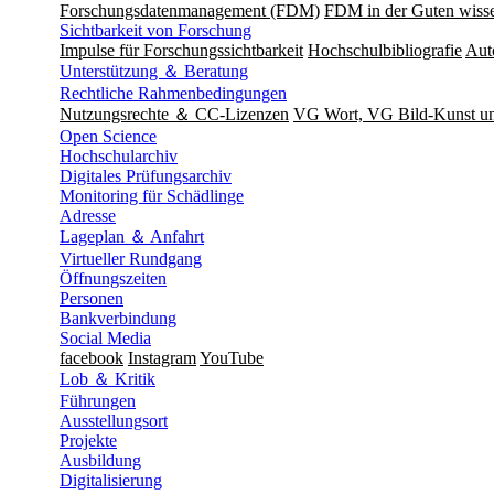
Forschungsdatenmanagement (FDM)
FDM in der Guten wisse
Sichtbarkeit von Forschung
Impulse für Forschungssichtbarkeit
Hochschulbibliografie
Aut
Unterstützung ＆ Beratung
Rechtliche Rahmenbedingungen
Nutzungsrechte ＆ CC-Lizenzen
VG Wort, VG Bild-Kunst 
Open Science
Hochschularchiv
Digitales Prüfungsarchiv
Monitoring für Schädlinge
Adresse
Lageplan ＆ Anfahrt
Virtueller Rundgang
Öffnungszeiten
Personen
Bankverbindung
Social Media
facebook
Instagram
YouTube
Lob ＆ Kritik
Führungen
Ausstellungsort
Projekte
Ausbildung
Digitalisierung