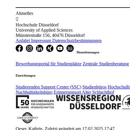
Aktuelles

Hochschule Düsseldorf
University of Applied Sciences
Münsterstraße 156, 40476 Düsseldorf
Anfahrt
Impressum
Datenschutzbestimmungen
Dienstleistungen
Bewerbungsportal für Studienplätze
Zentrale Studienberatung
Einrichtungen
Studierenden Support Center (SSC)
Studienbüros
Hochschulbi
Nachhaltigkeitsbüro
Erinnerungsort Alter Schlachthof
Oeser, Kathrin, Zuletzt geändert am 17.02.2025 17:47