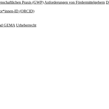
nschaftlichen Praxis (GWP)
Anforderungen von Fördermittelgebern
Da
or*innen-ID (ORCID)
und GEMA
Urheberrecht