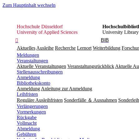
Zum Hauptinhalt wechseln
Hochschule
Hochschule Düsseldorf
Hochschulbibliot
Düsseldorf
University of Applied Sciences
University Library
BIB

Aktuelles
Ausleihe
Recherche
Lernort
Weiterbildung
Forschu
Meldungen
Veranstaltungen
Aktuelle Veranstaltungen
Veranstaltungsrückblick
Aktuelle Au
Stellenausschreibungen
Anmeldung
Bibliothekskonto
Anmeldung
Anleitung zur Anmeldung
Leihfristen
Reguläre Ausleihfristen
Sonderfälle ＆ Ausnahmen
Sonderleih
Verlängerungen
Vormerkungen
Rückgabe
Vollmacht
Abmeldung
Gebühren