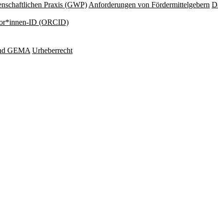
nschaftlichen Praxis (GWP)
Anforderungen von Fördermittelgebern
Da
or*innen-ID (ORCID)
und GEMA
Urheberrecht