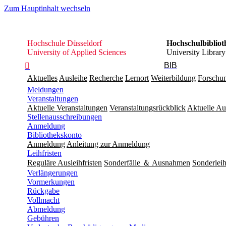
Zum Hauptinhalt wechseln
Hochschule
Hochschule Düsseldorf
Hochschulbibliot
Düsseldorf
University of Applied Sciences
University Library
BIB

Aktuelles
Ausleihe
Recherche
Lernort
Weiterbildung
Forschu
Meldungen
Veranstaltungen
Aktuelle Veranstaltungen
Veranstaltungsrückblick
Aktuelle Au
Stellenausschreibungen
Anmeldung
Bibliothekskonto
Anmeldung
Anleitung zur Anmeldung
Leihfristen
Reguläre Ausleihfristen
Sonderfälle ＆ Ausnahmen
Sonderleih
Verlängerungen
Vormerkungen
Rückgabe
Vollmacht
Abmeldung
Gebühren