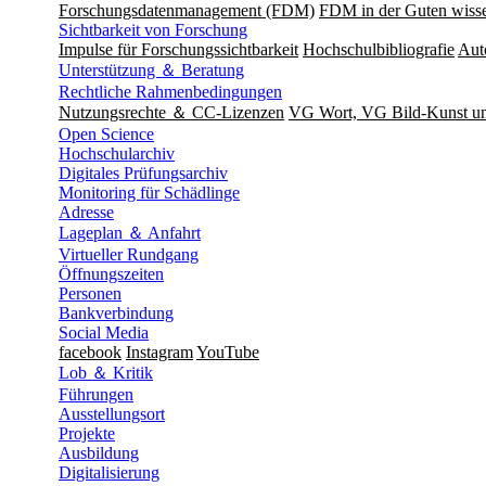
Forschungsdatenmanagement (FDM)
FDM in der Guten wisse
Sichtbarkeit von Forschung
Impulse für Forschungssichtbarkeit
Hochschulbibliografie
Aut
Unterstützung ＆ Beratung
Rechtliche Rahmenbedingungen
Nutzungsrechte ＆ CC-Lizenzen
VG Wort, VG Bild-Kunst 
Open Science
Hochschularchiv
Digitales Prüfungsarchiv
Monitoring für Schädlinge
Adresse
Lageplan ＆ Anfahrt
Virtueller Rundgang
Öffnungszeiten
Personen
Bankverbindung
Social Media
facebook
Instagram
YouTube
Lob ＆ Kritik
Führungen
Ausstellungsort
Projekte
Ausbildung
Digitalisierung