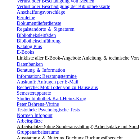
Verlust oder Beschädigung von Medien
Verlust oder Beschädigung der Bibliothekskarte
Anschaffungsvorschläge
Fernleihe
Dokumentlieferdienste
Regalstandorte ＆ Signaturen
Bibliotheksleitfäden
Bibliothekseinführung
Katalog Plus
E-Books
Linkliste aller E-Book-Angebote
Anleitung ＆ technische Vor
Datenbanken
Beratung ＆ Information
Information: Beratungstermine
Auskunft: Anfragen per E-Mail
Recherche: Mobil oder von zu Hause aus
Semesterapparate
Studienbibliothek Karl-Heinz-Krug
Peter Behrens-Vitrine
Testothek: Psychologische Tests
Normen-Infopoint
Arbeitsplätze
Arbeitsplätze (ohne Sonderausstattung)
Arbeitsplätze mit Sond
Gruppenarbeitsräume
Ausstattung ＆ Nutzung
Buchung
Buchungsübersicht