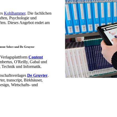
ges
Kohlhammer
. Die fachlichen
aften, Psychologie und
ften. Dieses Angebot endet am
ntent Select und De Gruyter
 Verlagsplattform
Content
mbertus, O'Reilly, Gabal und
, Technik und Informatik.
nschaftsverlages
De Gruyter
.
er, transcript, Birkhäuser,
sign, Wirtschafts- und
​