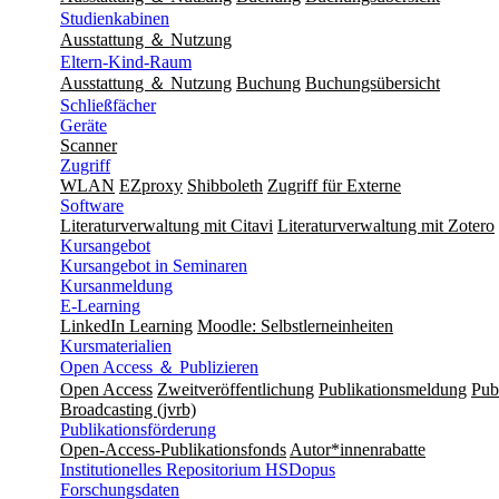
Studienkabinen
Ausstattung ＆ Nutzung
Eltern-Kind-Raum
Ausstattung ＆ Nutzung
Buchung
Buchungsübersicht
Schließfächer
Geräte
Scanner
Zugriff
WLAN
EZproxy
Shibboleth
Zugriff für Externe
Software
Literaturverwaltung mit Citavi
Literaturverwaltung mit Zotero
Kursangebot
Kursangebot in Seminaren
Kursanmeldung
E-Learning
LinkedIn Learning
Moodle: Selbstlerneinheiten
Kursmaterialien
Open Access ＆ Publizieren
Open Access
Zweitveröffentlichung
Publikationsmeldung
Publ
Broadcasting (jvrb)
Publikationsförderung
Open-Access-Publikationsfonds
Autor*innenrabatte
Institutionelles Repositorium HSDopus
Forschungsdaten