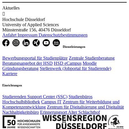
Aktuelles

Hochschule Düsseldorf
University of Applied Sciences
Münsterstraße 156, 40476 Düsseldorf
Anfahrt
Impressum
Datenschutzbestimmungen
Dienstleistungen
Bewerbungsportal für Studienplätze
Zentrale Studienberatung
Beratungsangebot der HSD
HSD eCampus
Moodle
Gründungsberatung
Stellenwerk (Jobportal für Studierende)
Karriere
Einrichtungen
Studierenden Support Center (SSC)
Studienbüros
Hochschulbibliothek
Campus IT
Zentrum für Weiterbildung und
Kompetenzentwicklung
Zentrum für Digitalisierung und Digitalität
Nachhaltigkeitsbüro
Erinnerungsort Alter Schlachthof