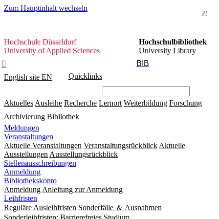
Zum Hauptinhalt wechseln
?!
Hochschule
Hochschule Düsseldorf
Hochschulbibliothek
Düsseldorf
University of Applied Sciences
University Library
BIB

Quicklinks
English site
EN
Aktuelles
Ausleihe
Recherche
Lernort
Weiterbildung
Forschung
Archivierung
Bibliothek
Meldungen
Veranstaltungen
Aktuelle Veranstaltungen
Veranstaltungsrückblick
Aktuelle
Ausstellungen
Ausstellungsrückblick
Stellenausschreibungen
Anmeldung
Bibliothekskonto
Anmeldung
Anleitung zur Anmeldung
Leihfristen
Reguläre Ausleihfristen
Sonderfälle ＆ Ausnahmen
Sonderleihfristen: Barrierefreies Studium