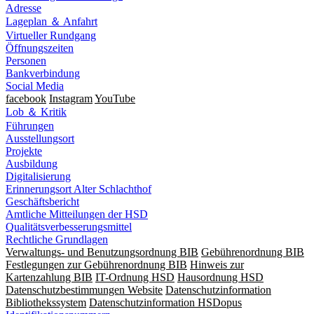
Adresse
Lageplan ＆ Anfahrt
Virtueller Rundgang
Öffnungszeiten
Personen
Bankverbindung
Social Media
facebook
Instagram
YouTube
Lob ＆ Kritik
Führungen
Ausstellungsort
Projekte
Ausbildung
Digitalisierung
Erinnerungsort Alter Schlachthof
Geschäftsbericht
Amtliche Mitteilungen der HSD
Qualitätsverbesserungsmittel
Rechtliche Grundlagen
Verwaltungs- und Benutzungsordnung BIB
Gebührenordnung BIB
Festlegungen zur Gebührenordnung BIB
Hinweis zur
Kartenzahlung BIB
IT-Ordnung HSD
Hausordnung HSD
Datenschutzbestimmungen Website
Datenschutzinformation
Bibliothekssystem
Datenschutzinformation HSDopus