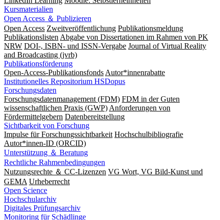
LinkedIn Learning
Moodle: Selbstlerneinheiten
Kursmaterialien
Open Access ＆ Publizieren
Open Access
Zweitveröffentlichung
Publikationsmeldung
Publikationslisten
Abgabe von Dissertationen im Rahmen von PK
NRW
DOI-, ISBN- und ISSN-Vergabe
Journal of Virtual Reality
and Broadcasting (jvrb)
Publikationsförderung
Open-Access-Publikationsfonds
Autor*innenrabatte
Institutionelles Repositorium HSDopus
Forschungsdaten
Forschungsdatenmanagement (FDM)
FDM in der Guten
wissenschaftlichen Praxis (GWP)
Anforderungen von
Fördermittelgebern
Datenbereitstellung
Sichtbarkeit von Forschung
Impulse für Forschungssichtbarkeit
Hochschulbibliografie
Autor*innen-ID (ORCID)
Unterstützung ＆ Beratung
Rechtliche Rahmenbedingungen
Nutzungsrechte ＆ CC-Lizenzen
VG Wort, VG Bild-Kunst und
GEMA
Urheberrecht
Open Science
Hochschularchiv
Digitales Prüfungsarchiv
Monitoring für Schädlinge