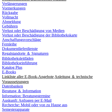
Verlängerungen
Vormerkungen
Rückgabe
Vollmacht
Abmeldung
Gebühren
Verlust oder Beschädigung von Medien
Verlust oder Beschädigung der Bibliothekskarte
Anschaffungsvorschläge
Fernleihe
Dokumentlieferdienste
Regalstandorte ＆ Signaturen
Bibliotheksleitfäden
Bibliothekseinführung
Katalog Plus
E-Books
Linkliste aller E-Book-Angebote
Anleitung ＆ technische
Voraussetzungen
Datenbanken
Beratung ＆ Information
Information: Beratungstermine
Auskunft: Anfragen per E-Mail
Recherche: Mobil oder von zu Hause aus
Semesterapparate