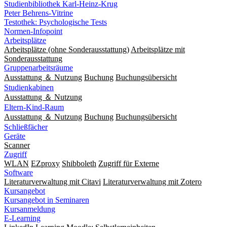
Studienbibliothek Karl-Heinz-Krug
Peter Behrens-Vitrine
Testothek: Psychologische Tests
Normen-Infopoint
Arbeitsplätze
Arbeitsplätze (ohne Sonderausstattung)
Arbeitsplätze mit
Sonderausstattung
Gruppenarbeitsräume
Ausstattung ＆ Nutzung
Buchung
Buchungsübersicht
Studienkabinen
Ausstattung ＆ Nutzung
Eltern-Kind-Raum
Ausstattung ＆ Nutzung
Buchung
Buchungsübersicht
Schließfächer
Geräte
Scanner
Zugriff
WLAN
EZproxy
Shibboleth
Zugriff für Externe
Software
Literaturverwaltung mit Citavi
Literaturverwaltung mit Zotero
Kursangebot
Kursangebot in Seminaren
Kursanmeldung
E-Learning