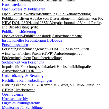
LinkedIn Learning
Moodle: Selbstlerneinheiten
Kursmaterialien
Open Access ＆ Publizieren
Open Access
Zweitveröffentlichung
Publikationsmeldung
Publikationslisten
Abgabe von Dissertationen im Rahmen von PK
NRW
DOI-, ISBN- und ISSN-Vergabe
Journal of Virtual Reality
and Broadcasting (jvrb)
Publikationsförderung
Open-Access-Publikationsfonds
Autor*innenrabatte
Institutionelles Repositorium HSDopus
Forschungsdaten
Forschungsdatenmanagement (FDM)
FDM in der Guten
wissenschaftlichen Praxis (GWP)
Anforderungen von
Fördermittelgebern
Datenbereitstellung
Sichtbarkeit von Forschung
Impulse für Forschungssichtbarkeit
Hochschulbibliografie
Autor*innen-ID (ORCID)
Unterstützung ＆ Beratung
Rechtliche Rahmenbedingungen
Nutzungsrechte ＆ CC-Lizenzen
VG Wort, VG Bild-Kunst und
GEMA
Urheberrecht
Open Science
Hochschularchiv
Digitales Prüfungsarchiv
Monitoring für Schädlinge