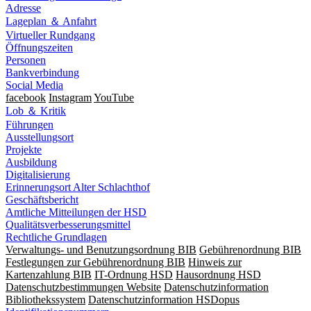
Adresse
Lageplan ＆ Anfahrt
Virtueller Rundgang
Öffnungszeiten
Personen
Bankverbindung
Social Media
facebook
Instagram
YouTube
Lob ＆ Kritik
Führungen
Ausstellungsort
Projekte
Ausbildung
Digitalisierung
Erinnerungsort Alter Schlachthof
Geschäftsbericht
Amtliche Mitteilungen der HSD
Qualitätsverbesserungsmittel
Rechtliche Grundlagen
Verwaltungs- und Benutzungsordnung BIB
Gebührenordnung BIB
Festlegungen zur Gebührenordnung BIB
Hinweis zur
Kartenzahlung BIB
IT-Ordnung HSD
Hausordnung HSD
Datenschutzbestimmungen Website
Datenschutzinformation
Bibliothekssystem
Datenschutzinformation HSDopus