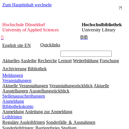
Zum Hauptinhalt wechseln
?!
Hochschule
Hochschule Düsseldorf
Hochschulbibliothek
Düsseldorf
University of Applied Sciences
University Library
BIB

Quicklinks
English site
EN
Aktuelles
Ausleihe
Recherche
Lernort
Weiterbildung
Forschung
Archivierung
Bibliothek
Meldungen
Veranstaltungen
Aktuelle Veranstaltungen
Veranstaltungsrückblick
Aktuelle
Ausstellungen
Ausstellungsrückblick
Stellenausschreibungen
Anmeldung
Bibliothekskonto
Anmeldung
Anleitung zur Anmeldung
Leihfristen
Reguläre Ausleihfristen
Sonderfälle ＆ Ausnahmen
Sonderleihfristen: Barrierefreies Studium