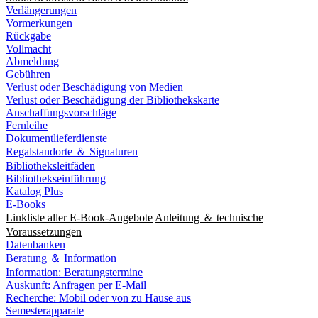
Verlängerungen
Vormerkungen
Rückgabe
Vollmacht
Abmeldung
Gebühren
Verlust oder Beschädigung von Medien
Verlust oder Beschädigung der Bibliothekskarte
Anschaffungsvorschläge
Fernleihe
Dokumentlieferdienste
Regalstandorte ＆ Signaturen
Bibliotheksleitfäden
Bibliothekseinführung
Katalog Plus
E-Books
Linkliste aller E-Book-Angebote
Anleitung ＆ technische
Voraussetzungen
Datenbanken
Beratung ＆ Information
Information: Beratungstermine
Auskunft: Anfragen per E-Mail
Recherche: Mobil oder von zu Hause aus
Semesterapparate