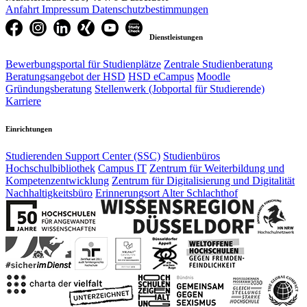
Anfahrt
Impressum
Datenschutzbestimmungen
Dienstleistungen
Bewerbungsportal für Studienplätze
Zentrale Studienberatung
Beratungsangebot der HSD
HSD eCampus
Moodle
Gründungsberatung
Stellenwerk (Jobportal für Studierende)
Karriere
Einrichtungen
Studierenden Support Center (SSC)
Studienbüros
Hochschulbibliothek
Campus IT
Zentrum für Weiterbildung und
Kompetenzentwicklung
Zentrum für Digitalisierung und Digitalität
Nachhaltigkeitsbüro
Erinnerungsort Alter Schlachthof