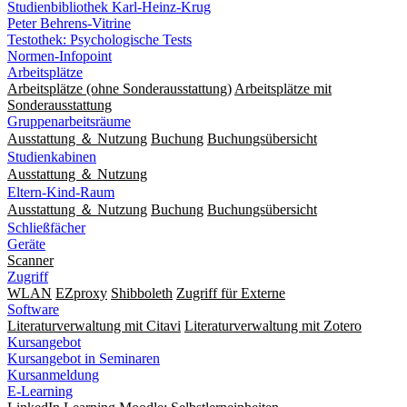
Studienbibliothek Karl-Heinz-Krug
Peter Behrens-Vitrine
Testothek: Psychologische Tests
Normen-Infopoint
Arbeitsplätze
Arbeitsplätze (ohne Sonderausstattung)
Arbeitsplätze mit
Sonderausstattung
Gruppenarbeitsräume
Ausstattung ＆ Nutzung
Buchung
Buchungsübersicht
Studienkabinen
Ausstattung ＆ Nutzung
Eltern-Kind-Raum
Ausstattung ＆ Nutzung
Buchung
Buchungsübersicht
Schließfächer
Geräte
Scanner
Zugriff
WLAN
EZproxy
Shibboleth
Zugriff für Externe
Software
Literaturverwaltung mit Citavi
Literaturverwaltung mit Zotero
Kursangebot
Kursangebot in Seminaren
Kursanmeldung
E-Learning