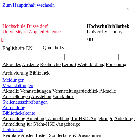
Zum Hauptinhalt wechseln
?!
Hochschule
Hochschule Düsseldorf
Hochschulbibliothek
Düsseldorf
University of Applied Sciences
University Library
BIB

Quicklinks
English site
EN
Aktuelles
Ausleihe
Recherche
Lernort
Weiterbildung
Forschung
Archivierung
Bibliothek
Meldungen
Veranstaltungen
Aktuelle Veranstaltungen
Veranstaltungsrückblick
Aktuelle
Ausstellungen
Ausstellungsrückblick
Stellenausschreibungen
Anmeldung
Bibliothekskonto
Anmeldung
Anleitung: Anmeldung für HSD-Angehörige
Anleitung:
Anmeldung für Nicht-HSD-Angehörige
Leihfristen
Reguläre Ausleihfristen
Sonderfälle ＆ Ausnahmen