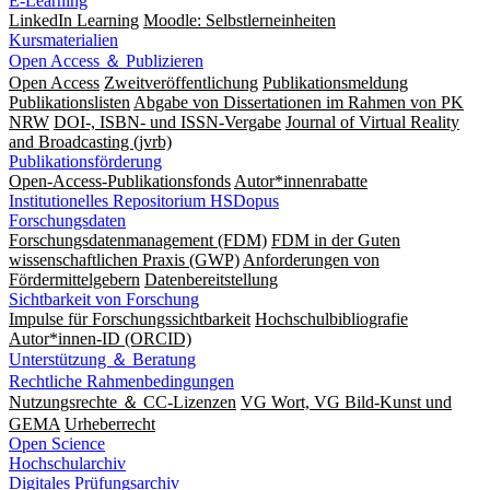
E-Learning
LinkedIn Learning
Moodle: Selbstlerneinheiten
Kursmaterialien
Open Access ＆ Publizieren
Open Access
Zweitveröffentlichung
Publikationsmeldung
Publikationslisten
Abgabe von Dissertationen im Rahmen von PK
NRW
DOI-, ISBN- und ISSN-Vergabe
Journal of Virtual Reality
and Broadcasting (jvrb)
Publikationsförderung
Open-Access-Publikationsfonds
Autor*innenrabatte
Institutionelles Repositorium HSDopus
Forschungsdaten
Forschungsdatenmanagement (FDM)
FDM in der Guten
wissenschaftlichen Praxis (GWP)
Anforderungen von
Fördermittelgebern
Datenbereitstellung
Sichtbarkeit von Forschung
Impulse für Forschungssichtbarkeit
Hochschulbibliografie
Autor*innen-ID (ORCID)
Unterstützung ＆ Beratung
Rechtliche Rahmenbedingungen
Nutzungsrechte ＆ CC-Lizenzen
VG Wort, VG Bild-Kunst und
GEMA
Urheberrecht
Open Science
Hochschularchiv
Digitales Prüfungsarchiv