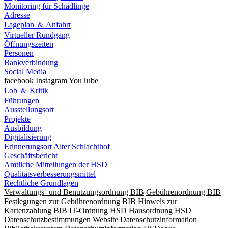
Monitoring für Schädlinge
Adresse
Lageplan ＆ Anfahrt
Virtueller Rundgang
Öffnungszeiten
Personen
Bankverbindung
Social Media
facebook
Instagram
YouTube
Lob ＆ Kritik
Führungen
Ausstellungsort
Projekte
Ausbildung
Digitalisierung
Erinnerungsort Alter Schlachthof
Geschäftsbericht
Amtliche Mitteilungen der HSD
Qualitätsverbesserungsmittel
Rechtliche Grundlagen
Verwaltungs- und Benutzungsordnung BIB
Gebührenordnung BIB
Festlegungen zur Gebührenordnung BIB
Hinweis zur
Kartenzahlung BIB
IT-Ordnung HSD
Hausordnung HSD
Datenschutzbestimmungen Website
Datenschutzinformation