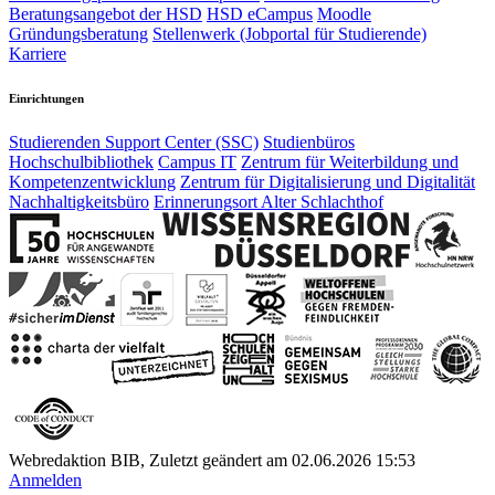
Beratungsangebot der HSD
HSD eCampus
Moodle
Gründungsberatung
Stellenwerk (Jobportal für Studierende)
Karriere
Einrichtungen
Studierenden Support Center (SSC)
Studienbüros
Hochschulbibliothek
Campus IT
Zentrum für Weiterbildung und
Kompetenzentwicklung
Zentrum für Digitalisierung und Digitalität
Nachhaltigkeitsbüro
Erinnerungsort Alter Schlachthof
Webredaktion BIB, Zuletzt geändert am 02.06.2026 15:53
Anmelden