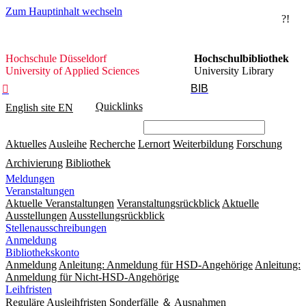
Zum Hauptinhalt wechseln
?!
Hochschule
Hochschule Düsseldorf
Hochschulbibliothek
Düsseldorf
University of Applied Sciences
University Library
BIB

Quicklinks
English site
EN
Aktuelles
Ausleihe
Recherche
Lernort
Weiterbildung
Forschung
Archivierung
Bibliothek
Meldungen
Veranstaltungen
Aktuelle Veranstaltungen
Veranstaltungsrückblick
Aktuelle
Ausstellungen
Ausstellungsrückblick
Stellenausschreibungen
Anmeldung
Bibliothekskonto
Anmeldung
Anleitung: Anmeldung für HSD-Angehörige
Anleitung:
Anmeldung für Nicht-HSD-Angehörige
Leihfristen
Reguläre Ausleihfristen
Sonderfälle ＆ Ausnahmen