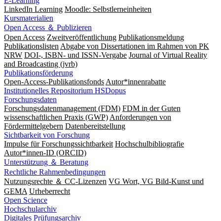
E-Learning
LinkedIn Learning
Moodle: Selbstlerneinheiten
Kursmaterialien
Open Access ＆ Publizieren
Open Access
Zweitveröffentlichung
Publikationsmeldung
Publikationslisten
Abgabe von Dissertationen im Rahmen von PK
NRW
DOI-, ISBN- und ISSN-Vergabe
Journal of Virtual Reality
and Broadcasting (jvrb)
Publikationsförderung
Open-Access-Publikationsfonds
Autor*innenrabatte
Institutionelles Repositorium HSDopus
Forschungsdaten
Forschungsdatenmanagement (FDM)
FDM in der Guten
wissenschaftlichen Praxis (GWP)
Anforderungen von
Fördermittelgebern
Datenbereitstellung
Sichtbarkeit von Forschung
Impulse für Forschungssichtbarkeit
Hochschulbibliografie
Autor*innen-ID (ORCID)
Unterstützung ＆ Beratung
Rechtliche Rahmenbedingungen
Nutzungsrechte ＆ CC-Lizenzen
VG Wort, VG Bild-Kunst und
GEMA
Urheberrecht
Open Science
Hochschularchiv
Digitales Prüfungsarchiv