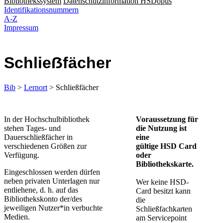
Bibliothekssystem
Datenschutzinformation HSDopus
Identifikationsnummern
A-Z
Impressum
Schlieẞfächer
Bib
>
Lernort
> Schließfächer
​​​​​​In der Hochschulbibliothek
​Voraussetzung für
stehen Tages- und
die Nutzung ist
Dauerschließfächer in
eine
verschiedenen Größen zur
gültige HSD Card
Verfügung.
oder
Bibliothekskarte.
Eingeschlossen werden dürfen
neben privaten Unterlagen nur
Wer keine HSD-
entliehene, d. h. auf das
Card besitzt kann
Bibliothekskonto der/des
die
jeweiligen Nutzer*in verbuchte
Schließfachkarten
Medien.
am Servicepoint