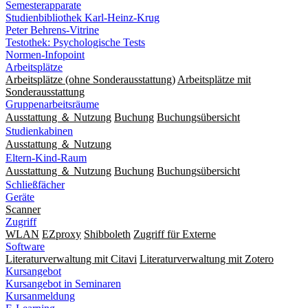
Semesterapparate
Studienbibliothek Karl-Heinz-Krug
Peter Behrens-Vitrine
Testothek: Psychologische Tests
Normen-Infopoint
Arbeitsplätze
Arbeitsplätze (ohne Sonderausstattung)
Arbeitsplätze mit
Sonderausstattung
Gruppenarbeitsräume
Ausstattung ＆ Nutzung
Buchung
Buchungsübersicht
Studienkabinen
Ausstattung ＆ Nutzung
Eltern-Kind-Raum
Ausstattung ＆ Nutzung
Buchung
Buchungsübersicht
Schließfächer
Geräte
Scanner
Zugriff
WLAN
EZproxy
Shibboleth
Zugriff für Externe
Software
Literaturverwaltung mit Citavi
Literaturverwaltung mit Zotero
Kursangebot
Kursangebot in Seminaren
Kursanmeldung