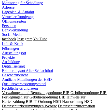
Monitoring für Schädlinge
Adresse
Lageplan ＆ Anfahrt
Virtueller Rundgang
Öffnungszeiten
Personen
Bankverbindung
Social Media
facebook
Instagram
YouTube
Lob ＆ Kritik
Führungen
Ausstellungsort
Projekte
Ausbildung
Digitalisierung
Erinnerungsort Alter Schlachthof
Geschäftsbericht
Amtliche Mitteilungen der HSD
Qualitätsverbesserungsmittel
Rechtliche Grundlagen
Verwaltungs- und Benutzungsordnung BIB
Gebührenordnung BIB
Festlegungen zur Gebührenordnung BIB
Hinweis zur
Kartenzahlung BIB
IT-Ordnung HSD
Hausordnung HSD
Datenschutzbestimmungen Website
Datenschutzinformation