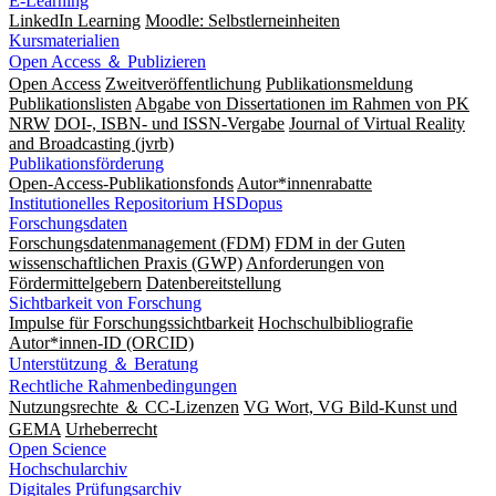
E-Learning
LinkedIn Learning
Moodle: Selbstlerneinheiten
Kursmaterialien
Open Access ＆ Publizieren
Open Access
Zweitveröffentlichung
Publikationsmeldung
Publikationslisten
Abgabe von Dissertationen im Rahmen von PK
NRW
DOI-, ISBN- und ISSN-Vergabe
Journal of Virtual Reality
and Broadcasting (jvrb)
Publikationsförderung
Open-Access-Publikationsfonds
Autor*innenrabatte
Institutionelles Repositorium HSDopus
Forschungsdaten
Forschungsdatenmanagement (FDM)
FDM in der Guten
wissenschaftlichen Praxis (GWP)
Anforderungen von
Fördermittelgebern
Datenbereitstellung
Sichtbarkeit von Forschung
Impulse für Forschungssichtbarkeit
Hochschulbibliografie
Autor*innen-ID (ORCID)
Unterstützung ＆ Beratung
Rechtliche Rahmenbedingungen
Nutzungsrechte ＆ CC-Lizenzen
VG Wort, VG Bild-Kunst und
GEMA
Urheberrecht
Open Science
Hochschularchiv
Digitales Prüfungsarchiv