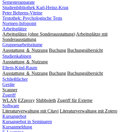
Semesterapparate
Studienbibliothek Karl-Heinz-Krug
Peter Behrens-Vitrine
Testothek: Psychologische Tests
Normen-Infopoint
Arbeitsplätze
Arbeitsplätze (ohne Sonderausstattung)
Arbeitsplätze mit
Sonderausstattung
Gruppenarbeitsräume
Ausstattung ＆ Nutzung
Buchung
Buchungsübersicht
Studienkabinen
Ausstattung ＆ Nutzung
Eltern-Kind-Raum
Ausstattung ＆ Nutzung
Buchung
Buchungsübersicht
Schließfächer
Geräte
Scanner
Zugriff
WLAN
EZproxy
Shibboleth
Zugriff für Externe
Software
Literaturverwaltung mit Citavi
Literaturverwaltung mit Zotero
Kursangebot
Kursangebot in Seminaren
Kursanmeldung