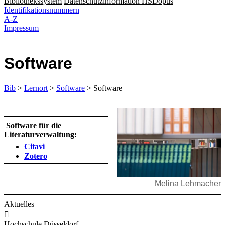
Bibliothekssystem
Datenschutzinformation HSDopus
Identifikationsnummern
A-Z
Impressum
Software
Bib
>
Lernort
>
Software
> Software
​ Software für die
Literaturverwaltung:
Citavi
Zotero
Melina Lehmacher
Aktuelles

Hochschule Düsseldorf