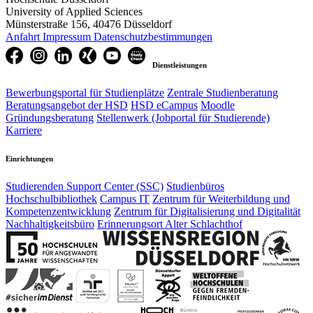
University of Applied Sciences
Münsterstraße 156, 40476 Düsseldorf
Anfahrt
Impressum
Datenschutzbestimmungen
Dienstleistungen
Bewerbungsportal für Studienplätze
Zentrale Studienberatung
Beratungsangebot der HSD
HSD eCampus
Moodle
Gründungsberatung
Stellenwerk (Jobportal für Studierende)
Karriere
Einrichtungen
Studierenden Support Center (SSC)
Studienbüros
Hochschulbibliothek
Campus IT
Zentrum für Weiterbildung und
Kompetenzentwicklung
Zentrum für Digitalisierung und Digitalität
Nachhaltigkeitsbüro
Erinnerungsort Alter Schlachthof