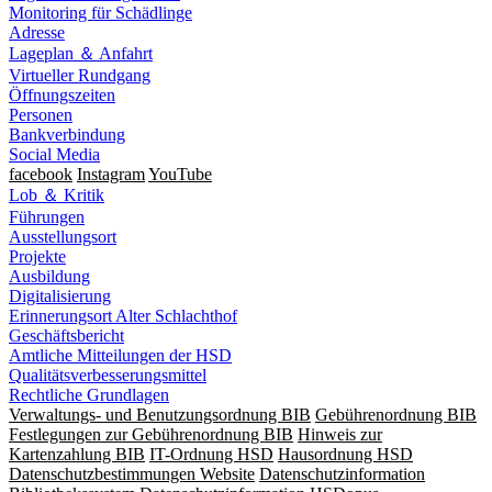
Monitoring für Schädlinge
Adresse
Lageplan ＆ Anfahrt
Virtueller Rundgang
Öffnungszeiten
Personen
Bankverbindung
Social Media
facebook
Instagram
YouTube
Lob ＆ Kritik
Führungen
Ausstellungsort
Projekte
Ausbildung
Digitalisierung
Erinnerungsort Alter Schlachthof
Geschäftsbericht
Amtliche Mitteilungen der HSD
Qualitätsverbesserungsmittel
Rechtliche Grundlagen
Verwaltungs- und Benutzungsordnung BIB
Gebührenordnung BIB
Festlegungen zur Gebührenordnung BIB
Hinweis zur
Kartenzahlung BIB
IT-Ordnung HSD
Hausordnung HSD
Datenschutzbestimmungen Website
Datenschutzinformation