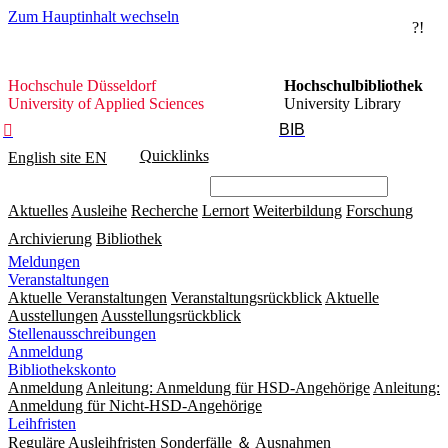
Zum Hauptinhalt wechseln
?!
Hochschule
Hochschule Düsseldorf
Hochschulbibliothek
Düsseldorf
University of Applied Sciences
University Library
BIB

Quicklinks
English site
EN
Aktuelles
Ausleihe
Recherche
Lernort
Weiterbildung
Forschung
Archivierung
Bibliothek
Meldungen
Veranstaltungen
Aktuelle Veranstaltungen
Veranstaltungsrückblick
Aktuelle
Ausstellungen
Ausstellungsrückblick
Stellenausschreibungen
Anmeldung
Bibliothekskonto
Anmeldung
Anleitung: Anmeldung für HSD-Angehörige
Anleitung:
Anmeldung für Nicht-HSD-Angehörige
Leihfristen
Reguläre Ausleihfristen
Sonderfälle ＆ Ausnahmen