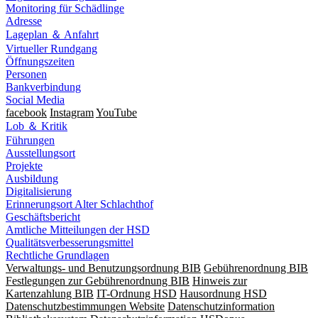
Monitoring für Schädlinge
Adresse
Lageplan ＆ Anfahrt
Virtueller Rundgang
Öffnungszeiten
Personen
Bankverbindung
Social Media
facebook
Instagram
YouTube
Lob ＆ Kritik
Führungen
Ausstellungsort
Projekte
Ausbildung
Digitalisierung
Erinnerungsort Alter Schlachthof
Geschäftsbericht
Amtliche Mitteilungen der HSD
Qualitätsverbesserungsmittel
Rechtliche Grundlagen
Verwaltungs- und Benutzungsordnung BIB
Gebührenordnung BIB
Festlegungen zur Gebührenordnung BIB
Hinweis zur
Kartenzahlung BIB
IT-Ordnung HSD
Hausordnung HSD
Datenschutzbestimmungen Website
Datenschutzinformation