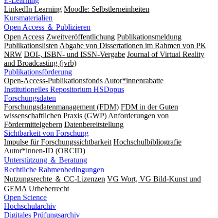
E-Learning
LinkedIn Learning
Moodle: Selbstlerneinheiten
Kursmaterialien
Open Access ＆ Publizieren
Open Access
Zweitveröffentlichung
Publikationsmeldung
Publikationslisten
Abgabe von Dissertationen im Rahmen von PK
NRW
DOI-, ISBN- und ISSN-Vergabe
Journal of Virtual Reality
and Broadcasting (jvrb)
Publikationsförderung
Open-Access-Publikationsfonds
Autor*innenrabatte
Institutionelles Repositorium HSDopus
Forschungsdaten
Forschungsdatenmanagement (FDM)
FDM in der Guten
wissenschaftlichen Praxis (GWP)
Anforderungen von
Fördermittelgebern
Datenbereitstellung
Sichtbarkeit von Forschung
Impulse für Forschungssichtbarkeit
Hochschulbibliografie
Autor*innen-ID (ORCID)
Unterstützung ＆ Beratung
Rechtliche Rahmenbedingungen
Nutzungsrechte ＆ CC-Lizenzen
VG Wort, VG Bild-Kunst und
GEMA
Urheberrecht
Open Science
Hochschularchiv
Digitales Prüfungsarchiv