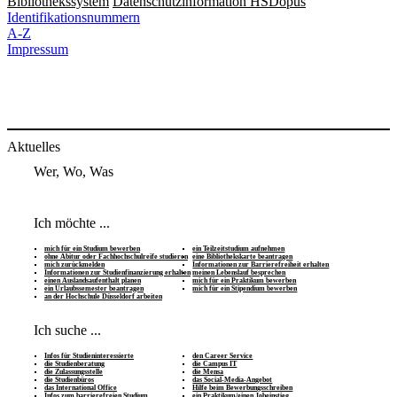
Bibliothekssystem
Datenschutzinformation HSDopus
Identifikationsnummern
A-Z
Impressum
Aktuelles
Wer, Wo, Was
Ich möchte ...
mich für ein Studium bewerben
ein Teilzeitstudium aufnehmen
ohne Abitur oder Fachhochschulreife studieren
eine Bibliothekskarte beantragen
mich zurückmelden
Informationen zur Barrierefreiheit erhalten
Informationen zur Studienfinanzierung erhalten
meinen Lebenslauf besprechen
einen Auslandsaufenthalt planen
mich für ein Praktikum bewerben
ein Urlaubssemester beantragen
mich für ein Stipendium bewerben
an der Hochschule Düsseldorf arbeiten
Ich suche ...
Infos für Studieninteressierte
den Career Service
die Studienberatung
die Campus IT
die Zulassungsstelle
die Mensa
die Studienbüros
das Social-Media-Angebot
das International Office
Hilfe beim Bewerbungsschreiben
Infos zum barrierefreien Studium
ein Praktikum/einen Jobeinstieg