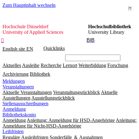
Zum Hauptinhalt wechseln
?!
Hochschule
Hochschule Düsseldorf
Hochschulbibliothek
Düsseldorf
University of Applied Sciences
University Library
BIB

Quicklinks
English site
EN
Aktuelles
Ausleihe
Recherche
Lernort
Weiterbildung
Forschung
Archivierung
Bibliothek
Meldungen
Veranstaltungen
Aktuelle Veranstaltungen
Veranstaltungsrückblick
Aktuelle
Ausstellungen
Ausstellungsrückblick
Stellenausschreibungen
Anmeldung
Bibliothekskonto
Anmeldung
Anleitung: Anmeldung für HSD-Angehörige
Anleitung:
Anmeldung für Nicht-HSD-Angehörige
Leihfristen
Reguläre Ausleihfristen
Sonderfälle ＆ Ausnahmen