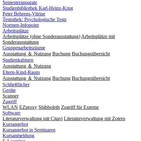
Semesterapparate
Studienbibliothek Karl-Heinz-Krug
Peter Behrens-Vitrine
Testothek: Psychologische Tests
Normen-Infopoint
Arbeitsplätze
Arbeitsplätze (ohne Sonderausstattung)
Arbeitsplätze mit
Sonderausstattung
Gruppenarbeitsräume
Ausstattung ＆ Nutzung
Buchung
Buchungsübersicht
Studienkabinen
Ausstattung ＆ Nutzung
Eltern-Kind-Raum
Ausstattung ＆ Nutzung
Buchung
Buchungsübersicht
Schließfächer
Geräte
Scanner
Zugriff
WLAN
EZproxy
Shibboleth
Zugriff für Externe
Software
Literaturverwaltung mit Citavi
Literaturverwaltung mit Zotero
Kursangebot
Kursangebot in Seminaren
Kursanmeldung