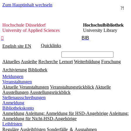
Zum Hauptinhalt wechseln
?!
Hochschule
Hochschule Düsseldorf
Hochschulbibliothek
Düsseldorf
University of Applied Sciences
University Library
BIB

Quicklinks
English site
EN
Aktuelles
Ausleihe
Recherche
Lernort
Weiterbildung
Forschung
Archivierung
Bibliothek
Meldungen
Veranstaltungen
Aktuelle Veranstaltungen
Veranstaltungsrückblick
Aktuelle
Ausstellungen
Ausstellungsrückblick
Stellenausschreibungen
Anmeldung
Bibliothekskonto
Anmeldung
Anleitung: Anmeldung für HSD-Angehörige
Anleitung:
Anmeldung für Nicht-HSD-Angehörige
Leihfristen
Reguläre Ausleihfristen
Sonderfälle ＆ Ausnahmen