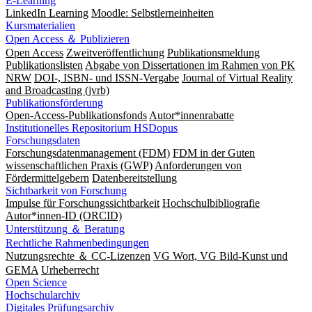
E-Learning
LinkedIn Learning
Moodle: Selbstlerneinheiten
Kursmaterialien
Open Access ＆ Publizieren
Open Access
Zweitveröffentlichung
Publikationsmeldung
Publikationslisten
Abgabe von Dissertationen im Rahmen von PK
NRW
DOI-, ISBN- und ISSN-Vergabe
Journal of Virtual Reality
and Broadcasting (jvrb)
Publikationsförderung
Open-Access-Publikationsfonds
Autor*innenrabatte
Institutionelles Repositorium HSDopus
Forschungsdaten
Forschungsdatenmanagement (FDM)
FDM in der Guten
wissenschaftlichen Praxis (GWP)
Anforderungen von
Fördermittelgebern
Datenbereitstellung
Sichtbarkeit von Forschung
Impulse für Forschungssichtbarkeit
Hochschulbibliografie
Autor*innen-ID (ORCID)
Unterstützung ＆ Beratung
Rechtliche Rahmenbedingungen
Nutzungsrechte ＆ CC-Lizenzen
VG Wort, VG Bild-Kunst und
GEMA
Urheberrecht
Open Science
Hochschularchiv
Digitales Prüfungsarchiv