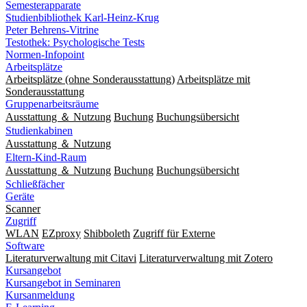
Semesterapparate
Studienbibliothek Karl-Heinz-Krug
Peter Behrens-Vitrine
Testothek: Psychologische Tests
Normen-Infopoint
Arbeitsplätze
Arbeitsplätze (ohne Sonderausstattung)
Arbeitsplätze mit
Sonderausstattung
Gruppenarbeitsräume
Ausstattung ＆ Nutzung
Buchung
Buchungsübersicht
Studienkabinen
Ausstattung ＆ Nutzung
Eltern-Kind-Raum
Ausstattung ＆ Nutzung
Buchung
Buchungsübersicht
Schließfächer
Geräte
Scanner
Zugriff
WLAN
EZproxy
Shibboleth
Zugriff für Externe
Software
Literaturverwaltung mit Citavi
Literaturverwaltung mit Zotero
Kursangebot
Kursangebot in Seminaren
Kursanmeldung