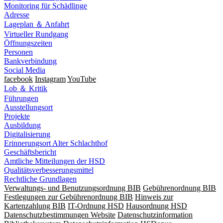
Monitoring für Schädlinge
Adresse
Lageplan ＆ Anfahrt
Virtueller Rundgang
Öffnungszeiten
Personen
Bankverbindung
Social Media
facebook
Instagram
YouTube
Lob ＆ Kritik
Führungen
Ausstellungsort
Projekte
Ausbildung
Digitalisierung
Erinnerungsort Alter Schlachthof
Geschäftsbericht
Amtliche Mitteilungen der HSD
Qualitätsverbesserungsmittel
Rechtliche Grundlagen
Verwaltungs- und Benutzungsordnung BIB
Gebührenordnung BIB
Festlegungen zur Gebührenordnung BIB
Hinweis zur
Kartenzahlung BIB
IT-Ordnung HSD
Hausordnung HSD
Datenschutzbestimmungen Website
Datenschutzinformation