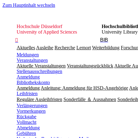
Zum Hauptinhalt wechseln
Hochschule
Hochschule Düsseldorf
Hochschulbibliot
Düsseldorf
University of Applied Sciences
University Library
BIB

Aktuelles
Ausleihe
Recherche
Lernort
Weiterbildung
Forschu
Meldungen
Veranstaltungen
Aktuelle Veranstaltungen
Veranstaltungsrückblick
Aktuelle Au
Stellenausschreibungen
Anmeldung
Bibliothekskonto
Anmeldung
Anleitung: Anmeldung für HSD-Angehörige
Anle
Leihfristen
Reguläre Ausleihfristen
Sonderfälle ＆ Ausnahmen
Sonderleih
Verlängerungen
Vormerkungen
Rückgabe
Vollmacht
Abmeldung
Gebühren