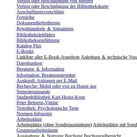
Verlust oder Beschädigung von Medien
Verlust oder Beschädigung der Bibliothekskarte
Anschaffungsvorschläge
Fernleihe
Dokumentlieferdienste
Regalstandorte ＆ Signaturen
Bibliotheksleitfäden
Bibliothekseinführung
Katalog Plus
E-Books
Linkliste aller E-Book-Angebote
Anleitung ＆ technische Vor
Datenbanken
Beratung ＆ Information
Information: Beratungstermine
Auskunft: Anfragen per E-Mail
Recherche: Mobil oder von zu Hause aus
Semesterapparate
Studienbibliothek Karl-Heinz-Krug
Peter Behrens-Vitrine
Testothek: Psychologische Tests
Normen-Infopoint
Arbeitsplätze
Arbeitsplätze (ohne Sonderausstattung)
Arbeitsplätze mit Sond
Gruppenarbeitsräume
Ausstattung ＆ Nutzung
Buchung
Buchungsübersicht