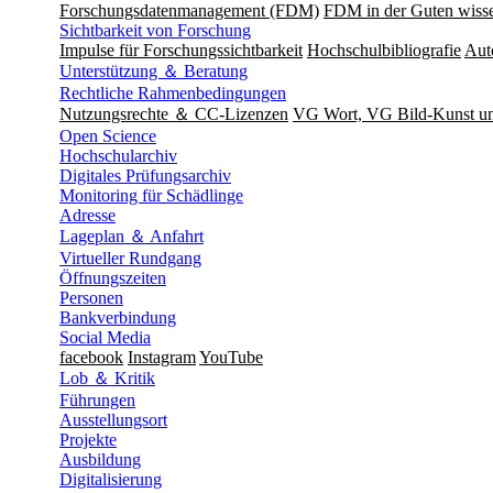
Forschungsdatenmanagement (FDM)
FDM in der Guten wisse
Sichtbarkeit von Forschung
Impulse für Forschungssichtbarkeit
Hochschulbibliografie
Aut
Unterstützung ＆ Beratung
Rechtliche Rahmenbedingungen
Nutzungsrechte ＆ CC-Lizenzen
VG Wort, VG Bild-Kunst 
Open Science
Hochschularchiv
Digitales Prüfungsarchiv
Monitoring für Schädlinge
Adresse
Lageplan ＆ Anfahrt
Virtueller Rundgang
Öffnungszeiten
Personen
Bankverbindung
Social Media
facebook
Instagram
YouTube
Lob ＆ Kritik
Führungen
Ausstellungsort
Projekte
Ausbildung
Digitalisierung