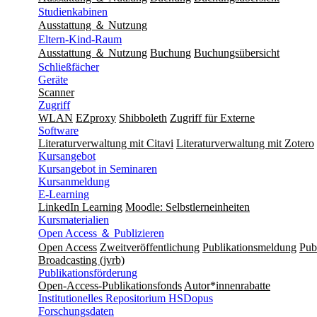
Studienkabinen
Ausstattung ＆ Nutzung
Eltern-Kind-Raum
Ausstattung ＆ Nutzung
Buchung
Buchungsübersicht
Schließfächer
Geräte
Scanner
Zugriff
WLAN
EZproxy
Shibboleth
Zugriff für Externe
Software
Literaturverwaltung mit Citavi
Literaturverwaltung mit Zotero
Kursangebot
Kursangebot in Seminaren
Kursanmeldung
E-Learning
LinkedIn Learning
Moodle: Selbstlerneinheiten
Kursmaterialien
Open Access ＆ Publizieren
Open Access
Zweitveröffentlichung
Publikationsmeldung
Publ
Broadcasting (jvrb)
Publikationsförderung
Open-Access-Publikationsfonds
Autor*innenrabatte
Institutionelles Repositorium HSDopus
Forschungsdaten