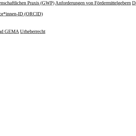
nschaftlichen Praxis (GWP)
Anforderungen von Fördermittelgebern
Da
or*innen-ID (ORCID)
und GEMA
Urheberrecht