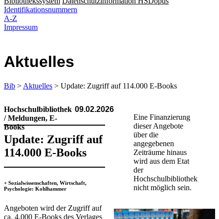
Bibliothekssystem
Datenschutzinformation HSDopus
Identifikationsnummern
A-Z
Impressum
Aktuelles
Bib
>
Aktuelles
> Update: Zugriff auf 114.000 E-Books
Hochschulbibliothek
09.02.2026
Eine Finanzierung
/ Meldungen, E-
dieser Angebote
Books
über die
Update: Zugriff auf
angegebenen
114.000 E-Books
Zeiträume hinaus
wird aus dem Etat
der
Hochschulbibliothek
​+ Sozialwissenschaften, Wirtschaft,
nicht möglich sein.
Psychologie: Kohlhammer
Angeboten wird der Zugriff auf
ca. 4.000 E-Books des Verlages