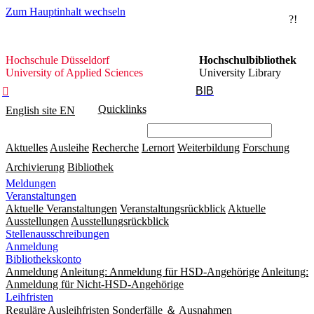
Zum Hauptinhalt wechseln
?!
Hochschule
Hochschule Düsseldorf
Hochschulbibliothek
Düsseldorf
University of Applied Sciences
University Library
BIB

Quicklinks
English site
EN
Aktuelles
Ausleihe
Recherche
Lernort
Weiterbildung
Forschung
Archivierung
Bibliothek
Meldungen
Veranstaltungen
Aktuelle Veranstaltungen
Veranstaltungsrückblick
Aktuelle
Ausstellungen
Ausstellungsrückblick
Stellenausschreibungen
Anmeldung
Bibliothekskonto
Anmeldung
Anleitung: Anmeldung für HSD-Angehörige
Anleitung:
Anmeldung für Nicht-HSD-Angehörige
Leihfristen
Reguläre Ausleihfristen
Sonderfälle ＆ Ausnahmen