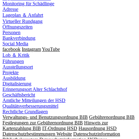
Monitoring für Schädlinge
Adresse
Lageplan ＆ Anfahrt
Virtueller Rundgang
Öffnungszeiten
Personen
Bankverbindung
Social Media
facebook
Instagram
YouTube
Lob ＆ Kritik
Führungen
Ausstellungsort
Projekte
Ausbildung
Digitalisierung
Erinnerungsort Alter Schlachthof
Geschäftsbericht
Amtliche Mitteilungen der HSD
Qualitätsverbesserungsmittel
Rechtliche Grundlagen
Verwaltungs- und Benutzungsordnung BIB
Gebührenordnung BIB
Festlegungen zur Gebührenordnung BIB
Hinweis zur
Kartenzahlung BIB
IT-Ordnung HSD
Hausordnung HSD
Datenschutzbestimmungen Website
Datenschutzinformation