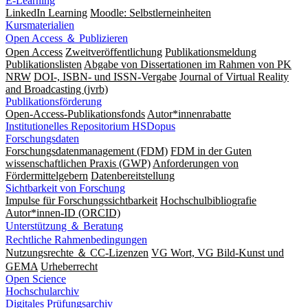
E-Learning
LinkedIn Learning
Moodle: Selbstlerneinheiten
Kursmaterialien
Open Access ＆ Publizieren
Open Access
Zweitveröffentlichung
Publikationsmeldung
Publikationslisten
Abgabe von Dissertationen im Rahmen von PK
NRW
DOI-, ISBN- und ISSN-Vergabe
Journal of Virtual Reality
and Broadcasting (jvrb)
Publikationsförderung
Open-Access-Publikationsfonds
Autor*innenrabatte
Institutionelles Repositorium HSDopus
Forschungsdaten
Forschungsdatenmanagement (FDM)
FDM in der Guten
wissenschaftlichen Praxis (GWP)
Anforderungen von
Fördermittelgebern
Datenbereitstellung
Sichtbarkeit von Forschung
Impulse für Forschungssichtbarkeit
Hochschulbibliografie
Autor*innen-ID (ORCID)
Unterstützung ＆ Beratung
Rechtliche Rahmenbedingungen
Nutzungsrechte ＆ CC-Lizenzen
VG Wort, VG Bild-Kunst und
GEMA
Urheberrecht
Open Science
Hochschularchiv
Digitales Prüfungsarchiv