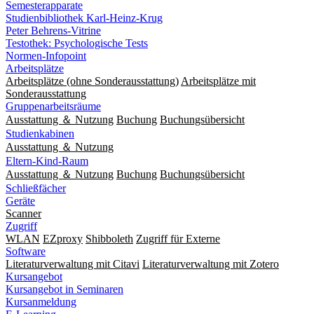
Semesterapparate
Studienbibliothek Karl-Heinz-Krug
Peter Behrens-Vitrine
Testothek: Psychologische Tests
Normen-Infopoint
Arbeitsplätze
Arbeitsplätze (ohne Sonderausstattung)
Arbeitsplätze mit
Sonderausstattung
Gruppenarbeitsräume
Ausstattung ＆ Nutzung
Buchung
Buchungsübersicht
Studienkabinen
Ausstattung ＆ Nutzung
Eltern-Kind-Raum
Ausstattung ＆ Nutzung
Buchung
Buchungsübersicht
Schließfächer
Geräte
Scanner
Zugriff
WLAN
EZproxy
Shibboleth
Zugriff für Externe
Software
Literaturverwaltung mit Citavi
Literaturverwaltung mit Zotero
Kursangebot
Kursangebot in Seminaren
Kursanmeldung