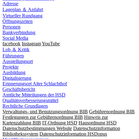
Adresse
Lageplan ＆ Anfahrt
Virtueller Rundgang
Öffnungszeiten
Personen
Bankverbindung
Social Media
facebook
Instagram
YouTube
Lob ＆ Kritik
Führungen
Ausstellungsort
Projekte
Ausbildung
Digitalisierung
Erinnerungsort Alter Schlachthof
Geschäftsbericht
Amtliche Mitteilungen der HSD
Qualitätsverbesserungsmittel
Rechtliche Grundlagen
Verwaltungs- und Benutzungsordnung BIB
Gebührenordnung BIB
Festlegungen zur Gebührenordnung BIB
Hinweis zur
Kartenzahlung BIB
IT-Ordnung HSD
Hausordnung HSD
Datenschutzbestimmungen Website
Datenschutzinformation
Bibliothekssystem
Datenschutzinformation HSDopus