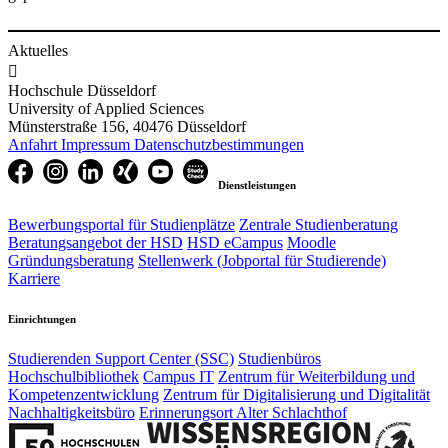
Aktuelles

Hochschule Düsseldorf
University of Applied Sciences
Münsterstraße 156, 40476 Düsseldorf
Anfahrt
Impressum
Datenschutzbestimmungen
Dienstleistungen
Bewerbungsportal für Studienplätze
Zentrale Studienberatung
Beratungsangebot der HSD
HSD eCampus
Moodle
Gründungsberatung
Stellenwerk (Jobportal für Studierende)
Karriere
Einrichtungen
Studierenden Support Center (SSC)
Studienbüros
Hochschulbibliothek
Campus IT
Zentrum für Weiterbildung und
Kompetenzentwicklung
Zentrum für Digitalisierung und Digitalität
Nachhaltigkeitsbüro
Erinnerungsort Alter Schlachthof