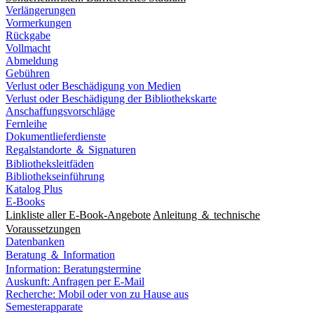
Verlängerungen
Vormerkungen
Rückgabe
Vollmacht
Abmeldung
Gebühren
Verlust oder Beschädigung von Medien
Verlust oder Beschädigung der Bibliothekskarte
Anschaffungsvorschläge
Fernleihe
Dokumentlieferdienste
Regalstandorte ＆ Signaturen
Bibliotheksleitfäden
Bibliothekseinführung
Katalog Plus
E-Books
Linkliste aller E-Book-Angebote
Anleitung ＆ technische
Voraussetzungen
Datenbanken
Beratung ＆ Information
Information: Beratungstermine
Auskunft: Anfragen per E-Mail
Recherche: Mobil oder von zu Hause aus
Semesterapparate