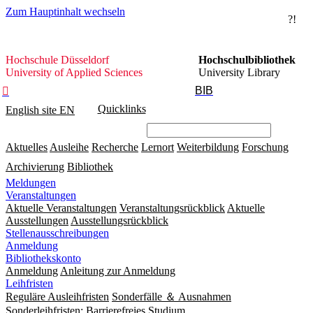
Zum Hauptinhalt wechseln
?!
Hochschule
Hochschule Düsseldorf
Hochschulbibliothek
Düsseldorf
University of Applied Sciences
University Library
BIB

Quicklinks
English site
EN
Aktuelles
Ausleihe
Recherche
Lernort
Weiterbildung
Forschung
Archivierung
Bibliothek
Meldungen
Veranstaltungen
Aktuelle Veranstaltungen
Veranstaltungsrückblick
Aktuelle
Ausstellungen
Ausstellungsrückblick
Stellenausschreibungen
Anmeldung
Bibliothekskonto
Anmeldung
Anleitung zur Anmeldung
Leihfristen
Reguläre Ausleihfristen
Sonderfälle ＆ Ausnahmen
Sonderleihfristen: Barrierefreies Studium