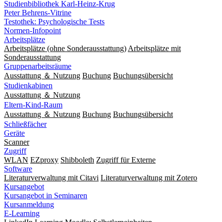
Studienbibliothek Karl-Heinz-Krug
Peter Behrens-Vitrine
Testothek: Psychologische Tests
Normen-Infopoint
Arbeitsplätze
Arbeitsplätze (ohne Sonderausstattung)
Arbeitsplätze mit
Sonderausstattung
Gruppenarbeitsräume
Ausstattung ＆ Nutzung
Buchung
Buchungsübersicht
Studienkabinen
Ausstattung ＆ Nutzung
Eltern-Kind-Raum
Ausstattung ＆ Nutzung
Buchung
Buchungsübersicht
Schließfächer
Geräte
Scanner
Zugriff
WLAN
EZproxy
Shibboleth
Zugriff für Externe
Software
Literaturverwaltung mit Citavi
Literaturverwaltung mit Zotero
Kursangebot
Kursangebot in Seminaren
Kursanmeldung
E-Learning