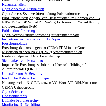
LinkedIn Learning
Moodle: Selbstlerneinheiten
Kursmaterialien
Open Access ＆ Publizieren
Open Access
Zweitveröffentlichung
Publikationsmeldung
Publikationslisten
Abgabe von Dissertationen im Rahmen von PK
NRW
DOI-, ISBN- und ISSN-Vergabe
Journal of Virtual Reality
and Broadcasting (jvrb)
Publikationsförderung
Open-Access-Publikationsfonds
Autor*innenrabatte
Institutionelles Repositorium HSDopus
Forschungsdaten
Forschungsdatenmanagement (FDM)
FDM in der Guten
wissenschaftlichen Praxis (GWP)
Anforderungen von
Fördermittelgebern
Datenbereitstellung
Sichtbarkeit von Forschung
Impulse für Forschungssichtbarkeit
Hochschulbibliografie
Autor*innen-ID (ORCID)
Unterstützung ＆ Beratung
Rechtliche Rahmenbedingungen
Nutzungsrechte ＆ CC-Lizenzen
VG Wort, VG Bild-Kunst und
GEMA
Urheberrecht
Open Science
Hochschularchiv
Digitales Prüfungsarchiv
Monitoring für Schädlinge